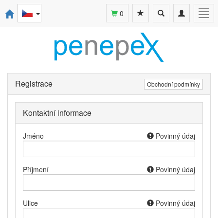
Toggle
Toggle
Togg
0
search
navigation
navi
Registrace
Obchodní podmínky
Kontaktní informace
Jméno
Povinný údaj
Příjmení
Povinný údaj
Ulice
Povinný údaj