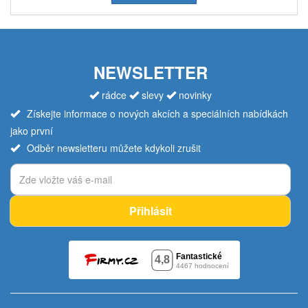
NEWSLETTER
rádce
slevy
novinky
Získejte informace o nových akcích a speciálních nabídkách
jako první
Odběr newsletteru můžete kdykoli zrušit
Přihlásit