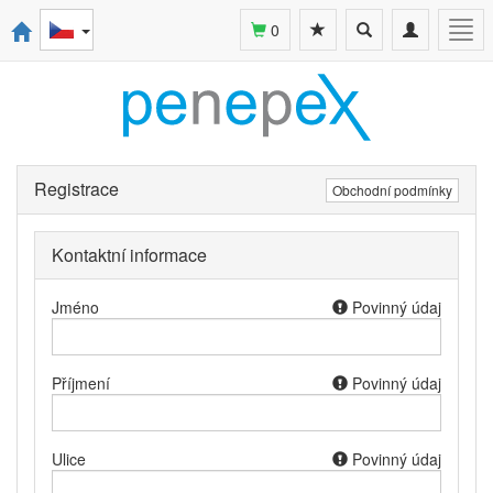
Toggle
Toggle
Togg
0
search
navigation
navi
Registrace
Obchodní podmínky
Kontaktní informace
Jméno
Povinný údaj
Příjmení
Povinný údaj
Ulice
Povinný údaj