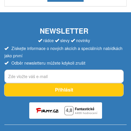
NEWSLETTER
rádce
slevy
novinky
Získejte informace o nových akcích a speciálních nabídkách
jako první
Odběr newsletteru můžete kdykoli zrušit
Přihlásit