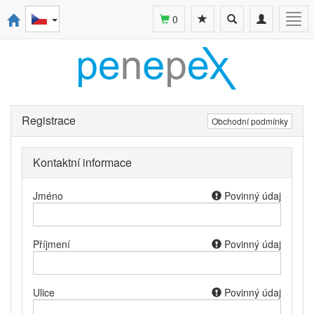
Toggle
Toggle
Togg
0
search
navigation
navi
Registrace
Obchodní podmínky
Kontaktní informace
Jméno
Povinný údaj
Příjmení
Povinný údaj
Ulice
Povinný údaj