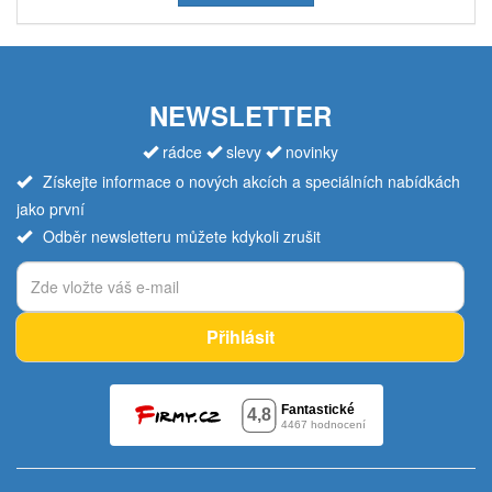
NEWSLETTER
rádce
slevy
novinky
Získejte informace o nových akcích a speciálních nabídkách
jako první
Odběr newsletteru můžete kdykoli zrušit
Přihlásit