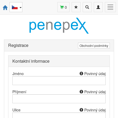
Toggle
Toggle
Togg
0
search
navigation
navi
Registrace
Obchodní podmínky
Kontaktní informace
Jméno
Povinný údaj
Příjmení
Povinný údaj
Ulice
Povinný údaj