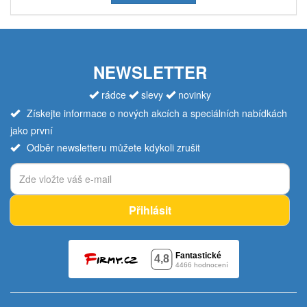
NEWSLETTER
rádce
slevy
novinky
Získejte informace o nových akcích a speciálních nabídkách
jako první
Odběr newsletteru můžete kdykoli zrušit
Přihlásit