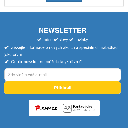
NEWSLETTER
rádce
slevy
novinky
Získejte informace o nových akcích a speciálních nabídkách
jako první
Odběr newsletteru můžete kdykoli zrušit
Přihlásit