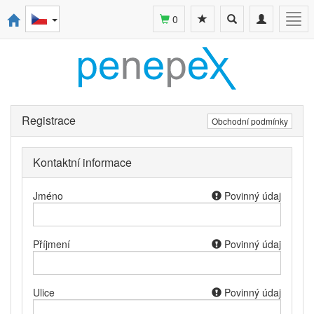
Toggle
Toggle
Togg
0
search
navigation
navi
Registrace
Obchodní podmínky
Kontaktní informace
Jméno
Povinný údaj
Příjmení
Povinný údaj
Ulice
Povinný údaj