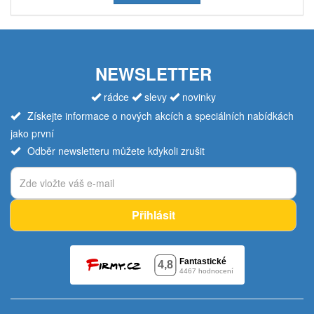
NEWSLETTER
rádce
slevy
novinky
Získejte informace o nových akcích a speciálních nabídkách
jako první
Odběr newsletteru můžete kdykoli zrušit
Přihlásit