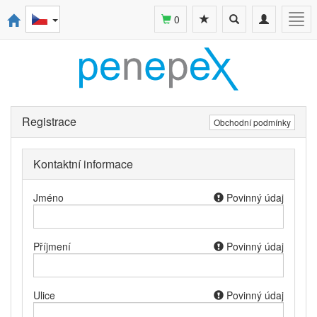
Toggle
Toggle
Togg
0
search
navigation
navi
Registrace
Obchodní podmínky
Kontaktní informace
Jméno
Povinný údaj
Příjmení
Povinný údaj
Ulice
Povinný údaj