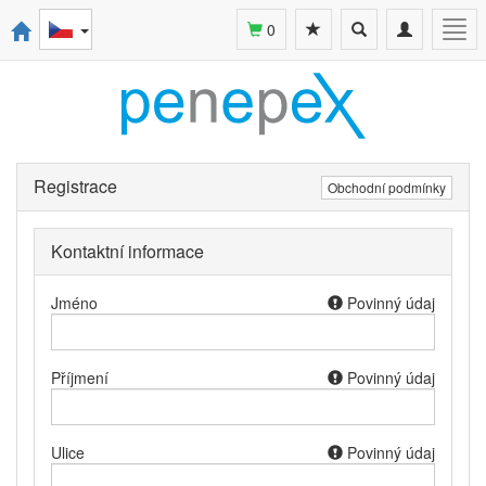
Toggle
Toggle
Togg
0
search
navigation
navi
Registrace
Obchodní podmínky
Kontaktní informace
Jméno
Povinný údaj
Příjmení
Povinný údaj
Ulice
Povinný údaj