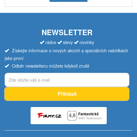
NEWSLETTER
rádce
slevy
novinky
Získejte informace o nových akcích a speciálních nabídkách
jako první
Odběr newsletteru můžete kdykoli zrušit
Přihlásit