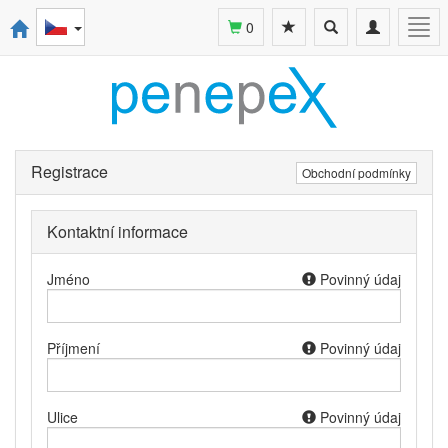
Toggle
Toggle
Togg
0
search
navigation
navi
Registrace
Obchodní podmínky
Kontaktní informace
Jméno
Povinný údaj
Příjmení
Povinný údaj
Ulice
Povinný údaj