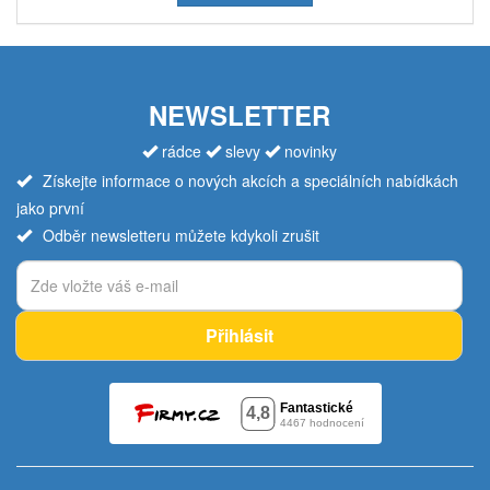
NEWSLETTER
rádce
slevy
novinky
Získejte informace o nových akcích a speciálních nabídkách
jako první
Odběr newsletteru můžete kdykoli zrušit
Přihlásit