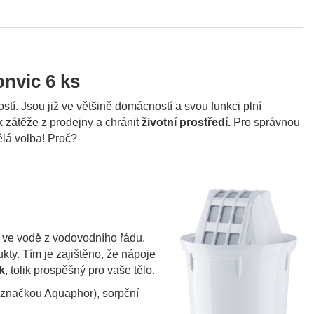
onvic 6 ks
tostí. Jsou již ve většině domácností a svou funkci plní
k zátěže z prodejny a chránit
životní prostředí.
Pro správnou
ělá volba! Proč?
ve vodě z vodovodního řádu,
ukty. Tím je zajištěno, že nápoje
k
, tolik prospěšný pro vaše tělo.
 značkou Aquaphor), sorpční