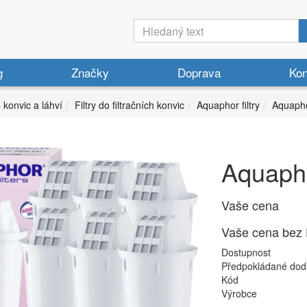
g
Značky
Doprava
Kon
o konvic a láhví
Filtry do filtračních konvic
Aquaphor filtry
Aquapho
Aquapho
Vaše cena
Vaše cena bez
Dostupnost
Předpokládané dod
Kód
Výrobce