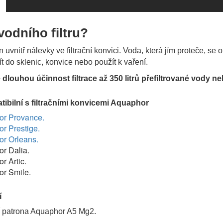
vodního filtru?
ěn uvnitř nálevky ve filtrační konvici. Voda, která jím proteče, se
t do sklenic, konvice nebo použít k vaření.
je dlouhou účinnost filtrace až 350 litrů přefiltrované vody 
atibilní s filtračními konvicemi Aquaphor
r Provance.
r Prestige.
r Orleans.
r Dalia.
r Artic.
r Smile.
í
ní patrona Aquaphor A5 Mg2.