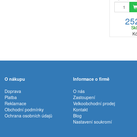
konvice, k
kohoutku, s
záležitostí
25
domácností
do
Sk
Kó
O nákupu
Informace o firmě
Doprava
O nás
Platba
Zastoupení
Reklamace
Velkoobchodní prodej
Obchodní podmínky
Kontakt
Ochrana osobních údajů
Blog
Nastavení soukromí