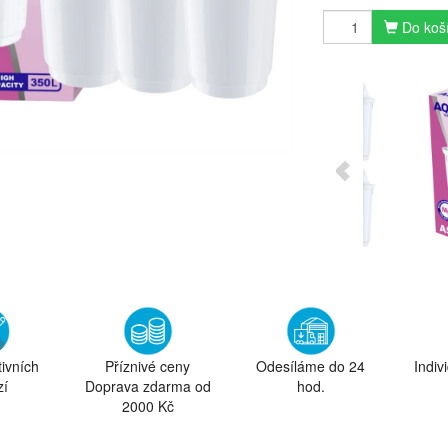
Do koš
tivních
Příznivé ceny
Odesíláme do 24
Indiv
zí
Doprava zdarma od
hod.
2000 Kč