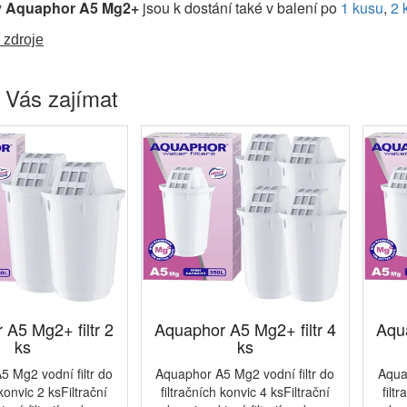
y
Aquaphor A5 Mg2+
jsou k dostání také v balení po
1 kusu
,
2 
 zdroje
 Vás zajímat
 A5 Mg2+ filtr 2
Aquaphor A5 Mg2+ filtr 4
Aqua
ks
ks
 Mg2 vodní filtr do
Aquaphor A5 Mg2 vodní filtr do
Aqua
 konvic 2 ksFiltrační
filtračních konvic 4 ksFiltrační
filt