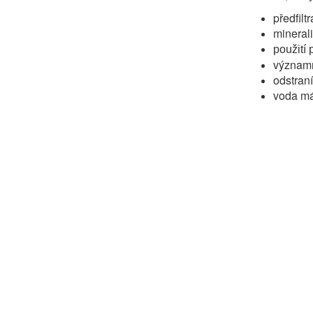
předfil
mineral
použití 
významn
odstraní
voda má