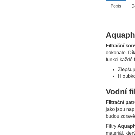
Popis
D
Aquapho
Filtrační kon
dokonale. Dí
funkci každé f
Zlepšuj
Hloubko
Vodní fi
Filtrační p
jako jsou např
budou zdravěj
Filtry
Aquaph
materiál, který