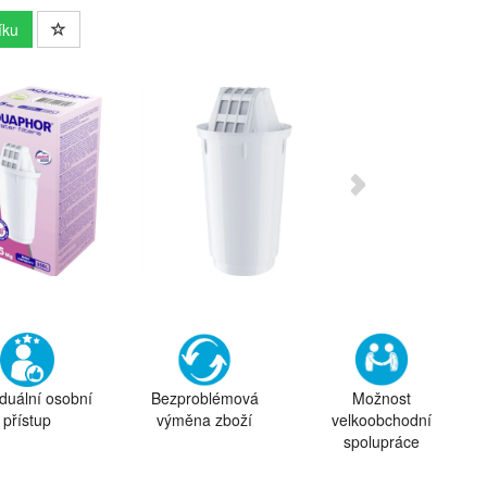
íku
iduální osobní
Bezproblémová
Možnost
přístup
výměna zboží
velkoobchodní
spolupráce