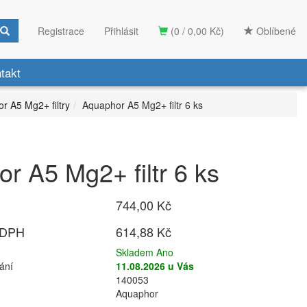
Registrace
Přihlásit
(0 / 0,00 Kč)
Oblíbené
takt
r A5 Mg2+ filtry
Aquaphor A5 Mg2+ filtr 6 ks
r A5 Mg2+ filtr 6 ks
744,00 Kč
 DPH
614,88 Kč
Skladem Ano
ání
11.08.2026 u Vás
140053
Aquaphor