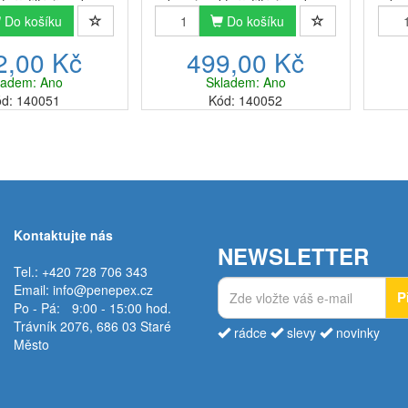
teré filtrují vodu z
konvice, které filtrují vodu z
kon
e stávají každodenní
Do košíku
kohoutku, se stávají každodenní
Do košíku
kohou
. Jsou již ve většině
záležitostí. Jsou již ve většině
zále
2,00 Kč
499,00 Kč
 a svou funkci plní
domácností a svou funkci plní
domá
konale. ...
dokonale. ...
ladem: Ano
Skladem: Ano
d: 140051
Kód: 140052
Kontaktujte nás
NEWSLETTER
Tel.: +420 728 706 343
Email:
info@penepex.cz
P
Po - Pá:
9:00 - 15:00 hod.
Trávník 2076, 686 03 Staré
rádce
slevy
novinky
Město