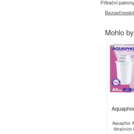
Filtrační patron
Bezpečnostní
Mohlo by
Aquaphor
Aquaphor A5
filtračních