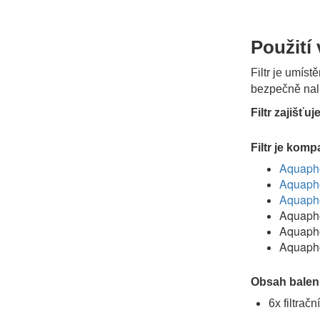
Použití 
Filtr je umíst
bezpečně nalí
Filtr zajišťu
Filtr je komp
Aquapho
Aquapho
Aquapho
Aquapho
Aquapho
Aquapho
Obsah balen
6x filtrač