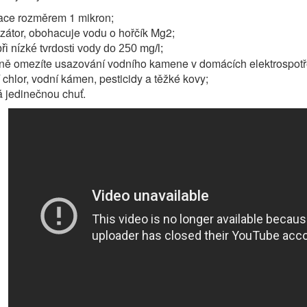
trace rozměrem 1 mikron;
izátor, obohacuje vodu o hořčík Mg2;
při nízké tvrdosti vody do 250 mg/l;
ě omezíte usazování vodního kamene v domácích elektrospotř
 chlor, vodní kámen, pesticidy a těžké kovy;
 jedinečnou chuť.