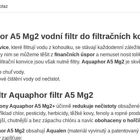
otaz
r A5 Mg2 vodní filtr do filtračních k
vice
, které filtrují vodu z kohoutku, se stávají každodenní záleži
ky nim se můžeme těšit z
finančních úspor
a nemuset nosit toli
iltrační konvice jsou však nutné filtry.
Aquaphor A5 Mg2
je skv
e chuť vody.
vé čištění vody od nečistot.
ltr Aquaphor filtr A5 Mg2
atrony Aquaphor A5 Mg2+
účinně
redukuje nečistoty
obsažené 
íklad chlor, pesticidy, herbicidy, těžké kovy, fenoly a ropné prod
ší, chutnější a bez zápachu chlóru a navíc
obohaceny o hořčí
or A5 Mg2
obsahují
Aqualen
(materiál vyvinutý a patentovaný
 zajišťuje: