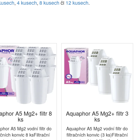
kusech
,
4 kusech
,
8 kusech
či
12 kusech
.
phor A5 Mg2+ filtr 8
Aquaphor A5 Mg2+ filtr 3
ks
ks
phor A5 Mg2 vodní filtr do
Aquaphor A5 Mg2 vodní filtr do
račních konvic 8 ksFiltrační
filtračních konvic (3 ks)Filtrační