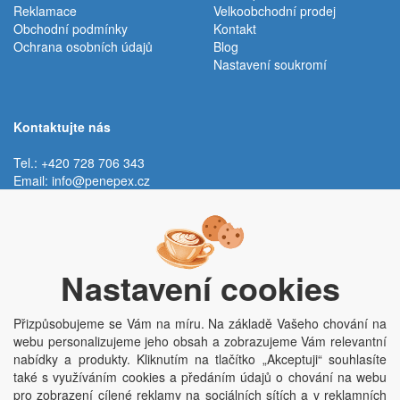
Reklamace
Velkoobchodní prodej
Obchodní podmínky
Kontakt
Ochrana osobních údajů
Blog
Nastavení soukromí
Kontaktujte nás
Tel.: +420 728 706 343
Email:
info@penepex.cz
Po - Pá:
9:00 - 15:00 hod.
Trávník 2076, 686 03 Staré Město
Nastavení cookies
Přizpůsobujeme se Vám na míru. Na základě Vašeho chování na
webu personalizujeme jeho obsah a zobrazujeme Vám relevantní
nabídky a produkty. Kliknutím na tlačítko „Akceptuji“ souhlasíte
také s využíváním cookies a předáním údajů o chování na webu
pro zobrazení cílené reklamy na sociálních sítích a v reklamních
Copyright © Penepex s.r.o. 2025, powered by
ABRA E-shop