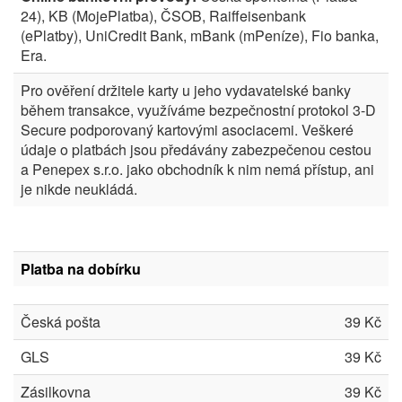
24), KB (MojePlatba), ČSOB, Raiffeisenbank
(ePlatby), UniCredit Bank, mBank (mPeníze), Fio banka,
Era.
Pro ověření držitele karty u jeho vydavatelské banky
během transakce, využíváme bezpečnostní protokol 3-D
Secure podporovaný kartovými asociacemi. Veškeré
údaje o platbách jsou předávány zabezpečenou cestou
a Penepex s.r.o. jako obchodník k nim nemá přístup, ani
je nikde neukládá.
Platba na dobírku
Česká pošta
39 Kč
GLS
39 Kč
Zásilkovna
39 Kč