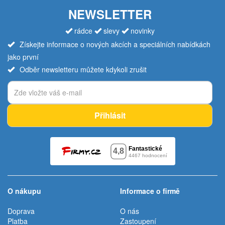
NEWSLETTER
rádce
slevy
novinky
Získejte informace o nových akcích a speciálních nabídkách
jako první
Odběr newsletteru můžete kdykoli zrušit
Přihlásit
O nákupu
Informace o firmě
Doprava
O nás
Platba
Zastoupení