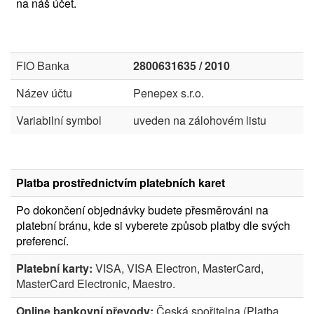
na náš účet.
FIO Banka
2800631635 / 2010
Název účtu
Penepex s.r.o.
Variabilní symbol
uveden na zálohovém listu
Platba prostřednictvím platebních karet
Po dokončení objednávky budete přesměrováni na
platební bránu, kde si vyberete způsob platby dle svých
preferencí.
Platební karty:
VISA, VISA Electron, MasterCard,
MasterCard Electronic, Maestro.
Online bankovní převody:
Česká spořitelna (Platba