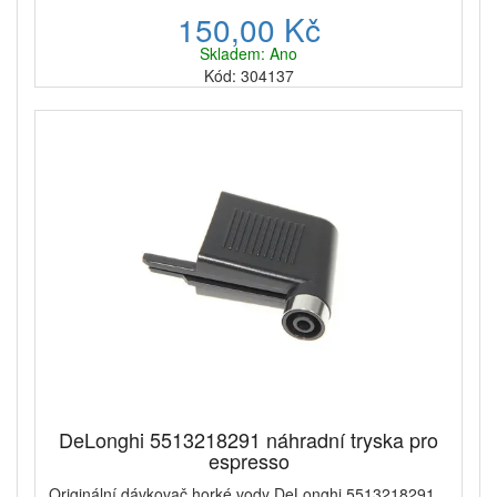
150,00 Kč
Skladem: Ano
Kód: 304137
DeLonghi 5513218291 náhradní tryska pro
espresso
Originální dávkovač horké vody DeLonghi 5513218291...