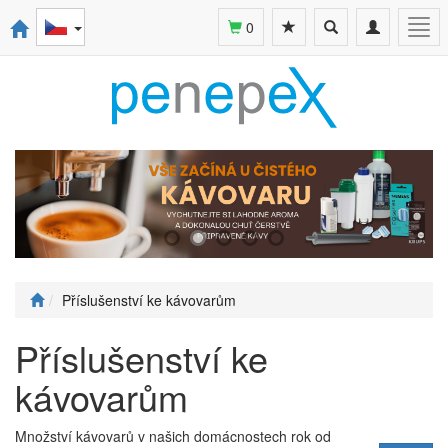
Toggle
Toggle
Togg
0
search
navigation
navi
Příslušenství ke kávovarům
Příslušenství ke
kávovarům
Množství kávovarů v našich domácnostech rok od