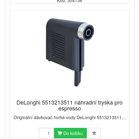
Kód: 304136
DeLonghi 5513213511 náhradní tryska pro
espresso
Originální dávkovač horké vody DeLonghi 5513213511...
Do košíku