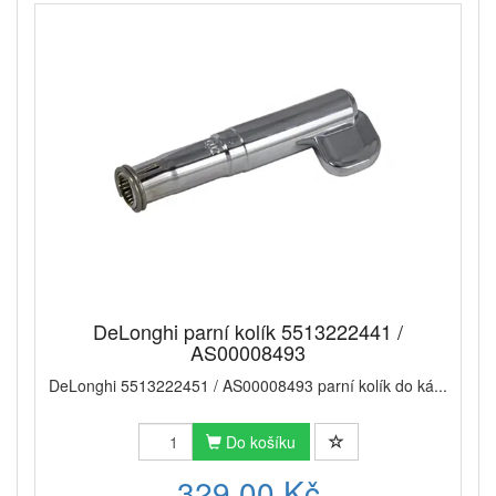
DeLonghi parní kolík 5513222441 /
AS00008493
DeLonghi 5513222451 / AS00008493 parní kolík do ká...
Do košíku
329,00 Kč