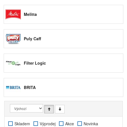
Ať si ke svému kávovaru z naší nabídky vyberete filtr,
některý z čističů nebo odvápňovačů či náhradní díl
Melitta
potřebný k jeho opravě, můžete si být jisti, že vždy
dostanete kvalitní výrobek, za který ručíme.
Puly Caff
Filter Logic
BRITA
Skladem
Výprodej
Akce
Novinka