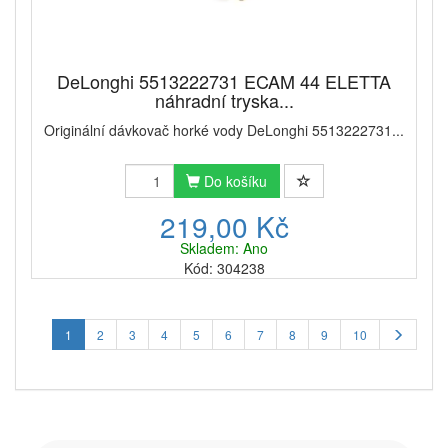
DeLonghi 5513222731 ECAM 44 ELETTA
náhradní tryska...
Originální dávkovač horké vody DeLonghi 5513222731...
Do košíku
219,00 Kč
Skladem: Ano
Kód: 304238
1
2
3
4
5
6
7
8
9
10