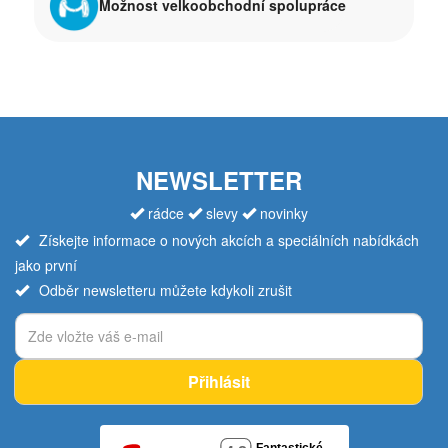
Možnost velkoobchodní spolupráce
NEWSLETTER
rádce
slevy
novinky
Získejte informace o nových akcích a speciálních nabídkách
jako první
Odběr newsletteru můžete kdykoli zrušit
Přihlásit