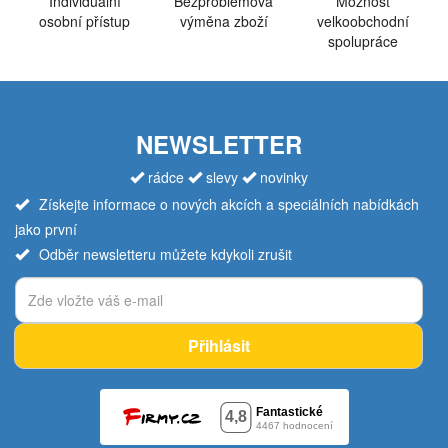
Individuální
Bezproblémová
Možnost
osobní přístup
výměna zboží
velkoobchodní
spolupráce
NEWSLETTER
rádce
slevy
novinky
Získejte informace o nových akcích a speciálních nabídkách
jako první
Odběr newsletteru můžete kdykoli zrušit
Přihlásit