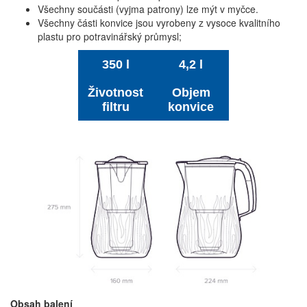
Všechny součásti (vyjma patrony) lze mýt v myčce.
Všechny části konvice jsou vyrobeny z vysoce kvalitního
plastu pro potravinářský průmysl;
350 l
4,2 l
Životnost
Objem
filtru
konvice
Obsah balení