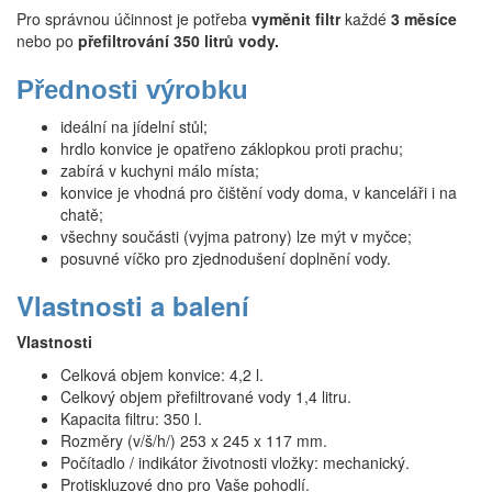
Pro správnou účinnost je potřeba
vyměnit filtr
každé
3 měsíce
nebo po
přefiltrování 350 litrů vody.
Přednosti výrobku
ideální na jídelní stůl;
hrdlo konvice je opatřeno záklopkou proti prachu;
zabírá v kuchyni málo místa;
konvice je vhodná pro čištění vody doma, v kanceláři i na
chatě;
všechny součásti (vyjma patrony) lze mýt v myčce;
posuvné víčko pro zjednodušení doplnění vody.
Vlastnosti a balení
Vlastnosti
Celková objem konvice: 4,2 l.
Celkový objem přefiltrované vody 1,4 litru.
Kapacita filtru: 350 l.
Rozměry (v/š/h/) 253 x 245 x 117 mm.
Počítadlo / indikátor životnosti vložky: mechanický.
Protiskluzové dno pro Vaše pohodlí.