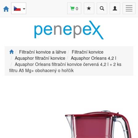
Toggle
Toggle
Togg
0
search
navigation
navi
Filtrační konvice a láhve
Filtrační konvice
Aquaphor filtrační konvice
Aquaphor Orleans 4,2 l
Aquaphor Orleans filtrační konvice červená 4,2 l + 2 ks
filtru A5 Mg+ obohacený o hořčík