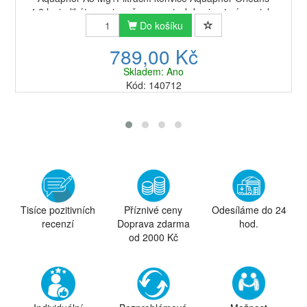
4,2 l s indikátorem je určena pro ty, kdo si potrpí na styl a
pohodlí. Filtrační konvice A...
Do košíku
789,00 Kč
Skladem: Ano
Kód: 140712
Tisíce pozitivních
Příznivé ceny
Odesíláme do 24
recenzí
Doprava zdarma
hod.
od 2000 Kč