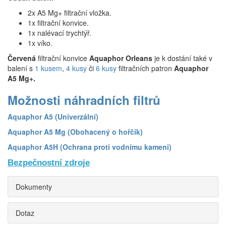
2x A5 Mg+ filtrační vložka.
1x filtrační konvice.
1x nalévací trychtýř.
1x víko.
Červená
filtrační konvice
Aquaphor Orleans
je k dostání také v
balení s
1 kusem
,
4 kusy
či
6 kusy
filtračních patron
Aquaphor
A5 Mg+.
Možnosti náhradních filtrů
Aquaphor A5 (Univerzální)
Aquaphor A5 Mg (Obohacený o hořčík)
Aquaphor A5H (Ochrana proti vodnímu kameni)
Bezpečnostní zdroje
Dokumenty
Dotaz