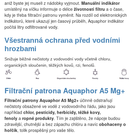
aniž byste jej museli z nádobky vyjmout.
Manuální indikátor
umístěný na víčku informuje o délce
životnosti filtru
a o čase,
kdy je třeba filtrační patronu vyměnit. Na rozdíl od elektronických
indikátorů, které ukazují jen časový průběh, Aquaphor indikátor
počítá litry odfiltrované vody.
Všestranná ochrana před vodními
hrozbami
Snižuje běžné nečistoty z vodovodní vody včetně chloru,
organických sloučenin, těžkých kovů, rzi, fenolů.
Filtrační patrona Aquaphor A5 Mg+
Filtrační patrony Aquaphor A5 Mg2+
účinně odstraňují
nečistoty obsažené ve vodě z vodovodního řádu, jako jsou
například
chlor, pesticidy, herbicidy, těžké kovy,
fenoly
a
ropné produkty
. Tím je zajištěno, že nápoje budou
zdravější, chutnější a bez zápachu chlóru a navíc
obohaceny o
hořčík
, tolik prospěšný pro vaše tělo.