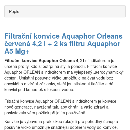
Popis
Filtrační konvice Aquaphor Orleans
červená 4,2 l + 2 ks filtru Aquaphor
A5 Mg+
Filtrační konvice Aquaphor Orleans 4,2 l
s indikátorem je
určena pro ty, kdo si potrpí na styl a pohodlí. Filtrační konvice
Aquaphor ORLEAN s indikátorem má vylepšený „aerodynamický“
design. Unikátní posuvné víčko umožňuje nalévat vodu bez
obvyklého otvírání záklopky, stačí jen stisknout tlačítko a dát
konvici pod kohoutek s tekoucí vodou.
Filtrační konvice Aquaphor ORLEAN s indikátorem je konvice
nové generace, navržená tak, aby chránila vaše zdraví a
poskytovala vám požitek při jejím používání!
Konvice je vybavena praktickou rukojetí pro pohodlný úchop a
posuvné víčko umožňuje snadnější doplnění vody do konvice,