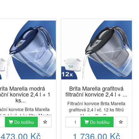
rita Marella modrá
Brita Marella grafitová
rační konvice 2,4 l + 1
filtrační konvice 2,4 l + ...
ks...
Filtrační konvice Brita Marella
rační konvice Brita Marella
grafitová 2,4 l vč. 12 ks filtrů
 2,4 l vč. 1 ks filtru Maxtra
Maxtra Pro Pure
ure PerformanceModerní a
Do košíku
PerformanceModerní a stylová
Do košíku
vá konvice Brita Marella na
konvice Brita Marella na filtrování
473,00 Kč
1 736,00 Kč
iltrování vody v tmavém
vody v tmavém grafitovém