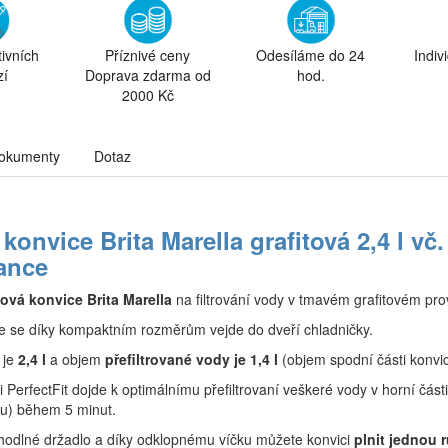
tivních
Příznivé ceny
Odesíláme do 24
Indiv
zí
Doprava zdarma od
hod.
2000 Kč
okumenty
Dotaz
 konvice Brita Marella grafitová 2,4 l vč
ance
lová konvice Brita Marella
na filtrování vody v tmavém grafitovém pr
ice se díky kompaktním rozměrům vejde do dveří chladničky.
 je
2,4 l
a objem
přefiltrované vody je 1,4 l
(objem spodní části konvic
i PerfectFit dojde k optimálnímu přefiltrovaní veškeré vody v horní části
ltru) během 5 minut.
odlné držadlo a díky odklopnému víčku můžete konvici
plnit jednou 