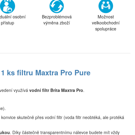
iduální osobní
Bezproblémová
Možnost
přístup
výměna zboží
velkoobchodní
spolupráce
. 1 ks filtru Maxtra Pro Pure
ovedení využívá
vodní filtr Brita Maxtra Pro
.
e).
 konvice skutečně přes vodní filtr (voda filtr neobtéká, ale protéká
rukou
. Díky částečně transparentnímu nálevce budete mít vždy