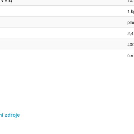
v × š)
10,
1 k
pla
2,4 
40
čer
í zdroje