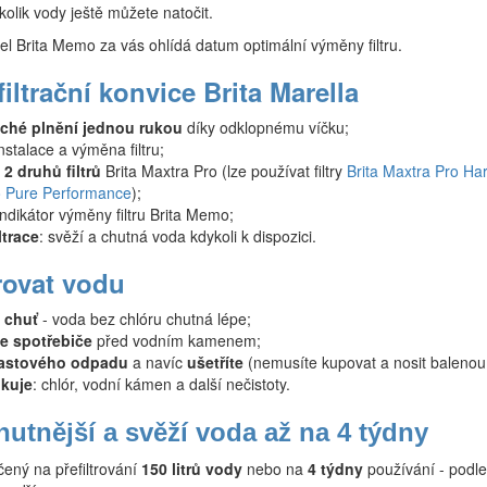
kolik vody ještě můžete natočit.
tel Brita Memo za vás ohlídá datum optimální výměny filtru.
iltrační konvice Brita Marella
ché plnění jednou rukou
díky odklopnému víčku;
stalace a výměna filtru;
 2 druhů filtrů
Brita Maxtra Pro (lze používat filtry
Brita Maxtra Pro Ha
o Pure Performance
);
 indikátor výměny filtru Brita Memo;
ltrace
: svěží a chutná voda kdykoli k dispozici.
trovat vodu
í chuť
- voda bez chlóru chutná lépe;
e spotřebiče
před vodním kamenem;
astového odpadu
a navíc
ušetříte
(nemusíte kupovat a nosit balenou
ukuje
: chlór, vodní kámen a další nečistoty.
chutnější a svěží voda až na 4 týdny
rčený na přefiltrování
150 litrů vody
nebo na
4 týdny
používání - podle