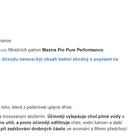
rmance.
kusy
filtračních patron
Maxtra Pro Pure Performance
.
oto důvodu nemusí být obsah balení shodný s popisem na
 toho, která z podmínek uplyne dříve.
+ s inovovaným složením.
Účinněji vylepšuje chuť pitné vody
a
ho uhlí, a proto účinněji odfiltruje
chlór, vodní kámen a další
 při zadržování drobných částic
ve srovnání s filtrem předchozí