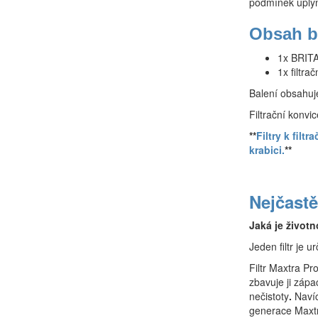
podmínek uplyn
Obsah b
1x BRITA 
1x filtra
Balení obsahuje
Filtrační konvi
**
Filtry k fil
krabici.
**
Nejčastě
Jaká je život
Jeden filtr je u
Filtr Maxtra P
zbavuje ji zápa
nečistoty
.
Navíc
generace Maxt