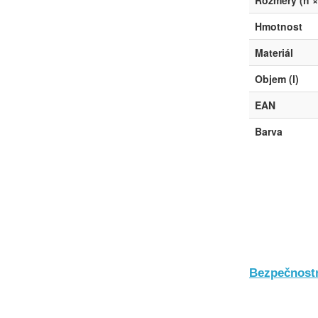
Rozměry (h × 
Hmotnost
Materiál
Objem (l)
EAN
Barva
Bezpečnostn