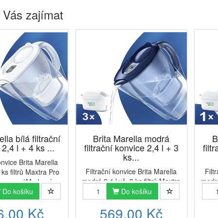
 Vás zajímat
lla bílá filtrační
Brita Marella modrá
B
2,4 l + 4 ks ...
filtrační konvice 2,4 l + 3
filt
ks...
onvice Brita Marella
Filtrační konvice Brita Marella
Filt
4 ks filtrů Maxtra Pro
modrá 2,4 l vč. 3 ks filtrů Maxtra
modrá
ormance)Moderní a
Pro Pure PerformanceModerní a
Pro P
vice Brita Marella na
Do košíku
Do košíku
stylová konvice Brita Marella na
stylo
rování vody v
6,00 Kč
569,00 Kč
filtrování vody v tmavém
f
edení využívá vodní