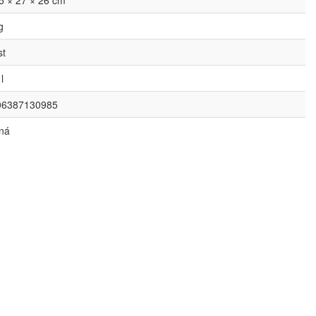
5 × 27 × 26 cm
g
st
l
06387130985
ná