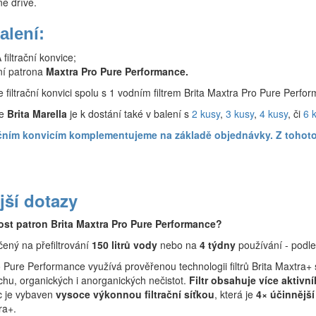
e dříve.
alení:
filtrační konvice;
ční patrona
Maxtra Pro Pure Performance.
 filtrační konvici spolu s 1 vodním filtrem Brita Maxtra Pro Pure Perfo
ce
Brita Marella
je k dostání také v balení s
2 kusy
,
3 kusy
,
4 kusy
, či
6 
tračním konvicím komplementujeme na základě objednávky. Z toh
jší dotazy
nost patron Brita Maxtra Pro Pure Performance?
rčený na přefiltrování
150 litrů vody
nebo na
4 týdny
používání - podle
ro Pure Performance využívá prověřenou technologii filtrů Brita Maxtra
chu, organických i anorganických nečistot.
Filtr obsahuje více aktivní
 je vybaven
vysoce výkonnou filtrační síťkou
, která je
4× účinnější
ra+.