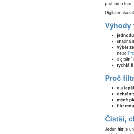
přehled o tom, 
Digitální ukaza
Výhody f
jednodu
snadná in
výběr ze
nebo
Pr
digitální
rychlá fi
Proč fil
má
lepš
ochránít
méně pl
filtr red
Čistší, 
Jeden filtr je u