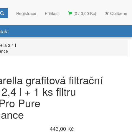
Registrace
Přihlásit
(0 / 0,00 Kč)
Oblíbené
takt
ella 2,4 l
mance
rella grafitová filtrační
2,4 l + 1 ks filtru
Pro Pure
mance
443,00 Kč