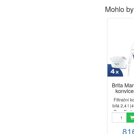
Mohlo by
Brita Mare
konvice 
Filtrační k
bílá 2,4 l (
Pure Perf
stylová kon
filt
81
bílém prov