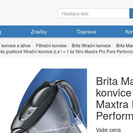
g
Značky
Doprava
Kon
í konvice a láhve
Filtrační konvice
Brita filtrační konvice
Brita Mar
lla grafitová filtrační konvice 2,4 l + 1 ks filtru Maxtra Pro Pure Perfor
Brita Ma
konvice 
Maxtra 
Perfor
Vaše cena