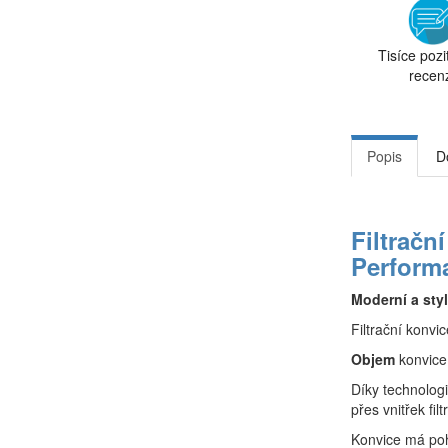
Tisíce pozi
recen
Popis
D
Filtrační
Perform
Moderní a sty
Filtrační konv
Objem
konvice
Díky technologi
přes vnitřek fi
Konvice má poh