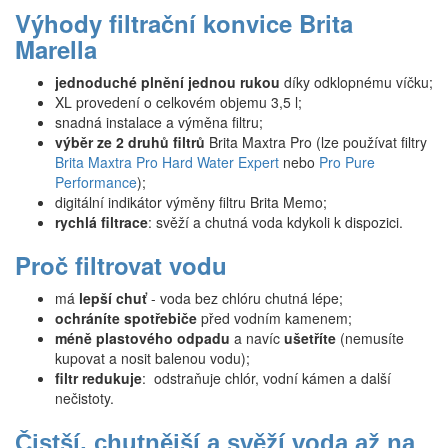
Výhody filtrační konvice Brita
Marella
jednoduché plnění jednou rukou
díky odklopnému víčku;
XL provedení o celkovém objemu 3,5 l;
snadná instalace a výměna filtru;
výběr ze 2 druhů filtrů
Brita Maxtra Pro (lze používat filtry
Brita Maxtra Pro Hard Water Expert
nebo
Pro Pure
Performance
);
digitální indikátor výměny filtru Brita Memo;
rychlá filtrace
: svěží a chutná voda kdykoli k dispozici.
Proč filtrovat vodu
má
lepší chuť
- voda bez chlóru chutná lépe;
ochráníte spotřebiče
před vodním kamenem;
méně plastového odpadu
a navíc
ušetříte
(nemusíte
kupovat a nosit balenou vodu);
filtr redukuje
: odstraňuje chlór, vodní kámen a další
nečistoty.
Čistší, chutnější a svěží voda až na