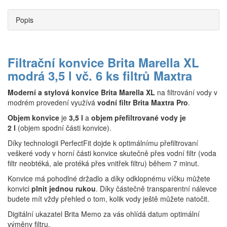
Popis
Filtrační konvice Brita Marella XL
modrá 3,5 l vč. 6 ks filtrů Maxtra
Moderní a stylová konvice Brita Marella XL
na filtrování vody v
modrém provedení využívá
vodní filtr Brita Maxtra Pro
.
Objem
konvice
je
3,5 l
a
objem přefiltrované vody je
2 l
(objem spodní části konvice).
Díky technologii PerfectFit dojde k optimálnímu přefiltrovaní
veškeré vody v horní části konvice skutečně přes vodní filtr (voda
filtr neobtéká, ale protéká přes vnitřek filtru) během 7 minut.
Konvice má pohodlné držadlo a díky odklopnému víčku můžete
konvici
plnit jednou rukou
. Díky částečně transparentní nálevce
budete mít vždy přehled o tom, kolik vody ještě můžete natočit.
Digitální ukazatel Brita Memo za vás ohlídá datum optimální
výměny filtru.