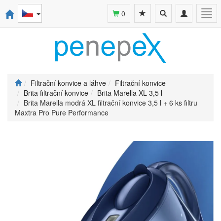
Toggle
Toggle
Togg
0
search
navigation
navi
Filtrační konvice a láhve
Filtrační konvice
Brita filtrační konvice
Brita Marella XL 3,5 l
Brita Marella modrá XL filtrační konvice 3,5 l + 6 ks filtru
Maxtra Pro Pure Performance