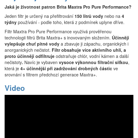
Jaká je životnost patron Brita Maxtra Pro Pure Performance?
Jeden filtr je určený na přefiltrování
150 litrů vody
nebo na
4
týdny
používání - podle toho, která z podmínek uplyne dříve.
Filtr Maxtra Pro Pure Performance využívá prověřenou
technologii filtrů Brita Maxtra+ s inovovaným složením.
Účinněji
vylepšuje chuť pitné vody
a zbavuje ji zápachu, organických i
anorganických nečistot.
Filtr obsahuje více aktivního uhlí, a
proto účinněji odfiltruje
odstraňuje chlór, vodní kámen a další
nečistoty
.
Navíc je vybaven
vysoce výkonnou filtrační síťkou
,
která je
4× účinnější při zadržování drobných částic
ve
srovnání s filtrem předchozí generace Maxtra+.
Video