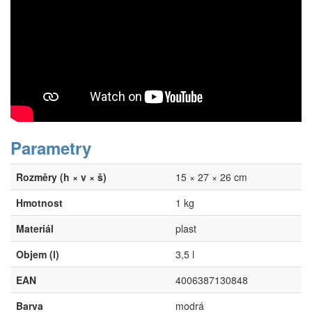
Parametry
Rozměry (h × v × š)
15 × 27 × 26 cm
Hmotnost
1 kg
Materiál
plast
Objem (l)
3,5 l
EAN
4006387130848
Barva
modrá