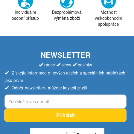
Individuální
Bezproblémová
Možnost
osobní přístup
výměna zboží
velkoobchodní
spolupráce
NEWSLETTER
rádce
slevy
novinky
Získejte informace o nových akcích a speciálních nabídkách
jako první
Odběr newsletteru můžete kdykoli zrušit
Přihlásit