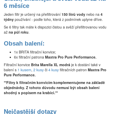
6 měsíce
Jeden filtr je určený na přefiltrování
150 litrů vody
nebo na
4
týdny
používání - podle toho, která z podmínek uplyne dříve.
Se 6 filtry tak máte k dispozici čistou a svěží přefiltrovanou vodu
až
na půl roku
.
Obsah balení:
1x BRITA filtrační konvice;
6x filtrační patrona
Maxtra Pro Pure Performance.
Filtrační konvice
Brita Marella XL modrá
je k dostání také v
balení s
1 kusem
,
2 kusy
či
4 kusy
filtračních patron
Maxtra
Pro
Pure Performance
.
**Filtry k filtračním konvicím komplementujeme na základě
objednávky. Z tohoto důvodu nemusí být obsah balení
shodný s popisem na krabici.**
Nejčastější dotazy