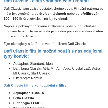
Dafi Classic - čistá voda pro celou rodinu
Dafi Classic vám zajistí dostatek chutné vody. Filtrační patrona by
měla být vyměněna po
čtyřech týdnech
nebo po
přefiltrování
100 - 150 litrů
v závislosti na její
tvrdosti
.
Nápoje a pokrmy připravené z filtrované vody budou chutnat
mnohem lépe. Filtrovaná voda je vhodná pro celou rodinu včetně
domácích mazlíčků.
Žijte ekologicky a šetřete s vodním filtrem Dafi Classic.
Dafi Classic filtr je možné použít s následujícími
typy konvic:
Aquaphor: Standard, Ideal
Dafi: Luna Classic, Atria MI, Atri, Aldo, Crystal LED, Astra
MI Classic, Start Classic
FilterLogic: Neptun
Dafi Classic filtr je kompatibilní s filtry:
Aquaphor B100-15
Brita Classic
Filterlogic FL601T