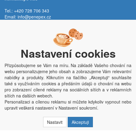
Tel.: +420 728 706 343
Email:
info@penepex.cz
Po - Pá:
9:00 - 15:00 hod.
Trávník 2076, 686 03 Staré Město
Nastavení cookies
Přizpůsobujeme se Vám na míru. Na základě Vašeho chování na
webu personalizujeme jeho obsah a zobrazujeme Vám relevantní
nabídky a produkty. Kliknutím na tlačítko „Akceptuji“ souhlasíte
také s využíváním cookies a předáním údajů o chování na webu
pro zobrazení cílené reklamy na sociálních sítích a v reklamních
Copyright © Penepex s.r.o. 2025, powered by
ABRA E-shop
sítích na dalších webech.
Penepex s.r.o., Za Špicí 1798, 686 03 Staré Město; IČO: 03220923; DIČ:
Personalizaci a cílenou reklamu si můžete kdykoliv vypnout nebo
CZ03220923; zápis do obchodního rejstříku dne 22. 7. 2014, krajský soud v
upravit veškerá nastavení v Nastavení soukromí.
Brně oddíl C, vložka 84002
Nastavit
Akceptuji