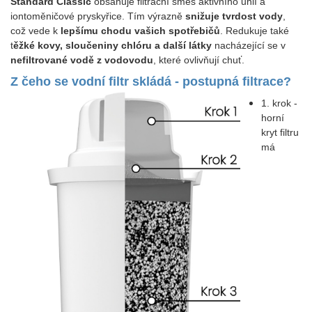
Standard Classic
obsahuje filtrační směs aktivního uhlí a
iontoměničové pryskyřice. Tím výrazně
snižuje tvrdost vody
,
což vede k
lepšímu chodu vašich spotřebičů
. Redukuje také
t
ěžké kovy, sloučeniny chlóru a další látky
nacházející se v
nefiltrované vodě z vodovodu
, které ovlivňují chuť.
Z čeho se vodní filtr skládá - postupná filtrace?
1. krok -
horní
kryt filtru
má