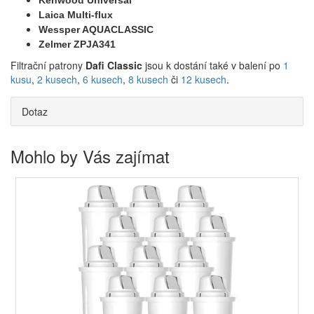
Kenwood Universal
Laica Multi-flux
Wessper AQUACLASSIC
Zelmer ZPJA341
Filtrační patrony
Dafi Classic
jsou k dostání také v balení po
1
kusu
,
2 kusech
,
6 kusech
,
8 kusech
či
12 kusech
.
Dotaz
Mohlo by Vás zajímat