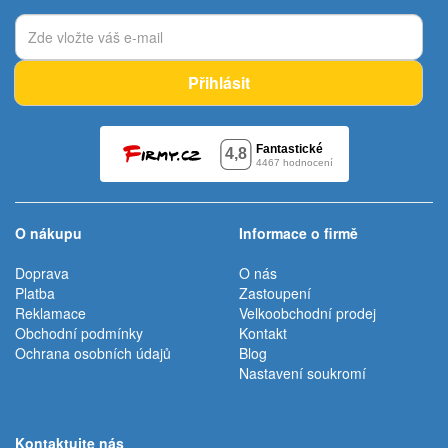
Přihlásit
O nákupu
Informace o firmě
Doprava
O nás
Platba
Zastoupení
Reklamace
Velkoobchodní prodej
Obchodní podmínky
Kontakt
Ochrana osobních údajů
Blog
Nastavení soukromí
Kontaktujte nás