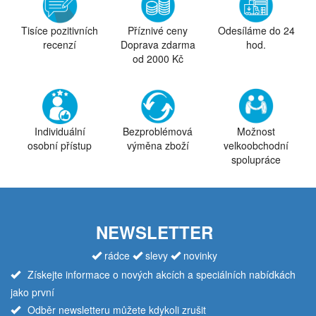
Tisíce pozitivních
Příznivé ceny
Odesíláme do 24
recenzí
Doprava zdarma
hod.
od 2000 Kč
Individuální
Bezproblémová
Možnost
osobní přístup
výměna zboží
velkoobchodní
spolupráce
NEWSLETTER
rádce
slevy
novinky
Získejte informace o nových akcích a speciálních nabídkách
jako první
Odběr newsletteru můžete kdykoli zrušit