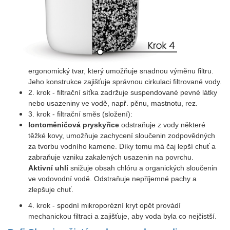
ergonomický tvar, který umožňuje snadnou výměnu filtru.
Jeho konstrukce zajišťuje správnou cirkulaci filtrované vody.
2. krok - filtrační síťka zadržuje suspendované pevné látky
nebo usazeniny ve vodě, např. pěnu, mastnotu, rez.
3. krok - filtrační směs (složení):
Iontoměničová pryskyřice
odstraňuje z vody některé
těžké kovy, umožňuje zachycení sloučenin zodpovědných
za tvorbu vodního kamene. Díky tomu má čaj lepší chuť a
zabraňuje vzniku zakalených usazenin na povrchu.
Aktivní uhlí
snižuje obsah chlóru a organických sloučenin
ve vodovodní vodě. Odstraňuje nepříjemné pachy a
zlepšuje chuť.
4. krok - spodní mikroporézní kryt opět provádí
mechanickou filtraci a zajišťuje, aby voda byla co nejčistší.