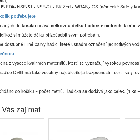
ená;
 US FDA- NSF-51.- NSF-61.- SK Zert,- WRAS,- GS (německé Safety Ma
kolik potřebujete
idaných do
košíku
udává
celkovou délku hadice v
metrech
, kterou 
 jelikož si můžete délku přizpůsobit svým potřebám.
 dostupné i jiné barvy hadic, které usnadní označení jednotlivých vod
pečnost
ena z vysoce kvalitních materiálů, které se vyznačují vysokou pevnost
 hadice DMfit má také všechny nejdůležitější bezpečnostní certifikáty, e
přidáno do košíku = počet metrů. Hadička se dodává jako celek. (1 ks =
 Vás zajímat