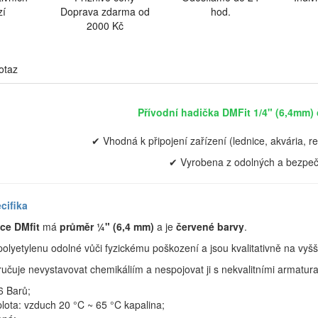
zí
Doprava zdarma od
hod.
2000 Kč
otaz
Přívodní hadička DMFit 1/4" (6,4mm) č
✔ Vhodná k připojení zařízení (lednice, akvária, r
✔ Vyrobena z odolných a bezpeč
cifika
ice DMfit
má
průměr ¼" (6,4 mm)
a je
červené barvy
.
olyetylenu odolné vůči fyzickému poškození a jsou kvalitativně na vyš
učuje nevystavovat chemikáliím a nespojovat ji s nekvalitními armatura
6 Barů;
lota: vzduch 20 °C ~ 65 °C kapalina;