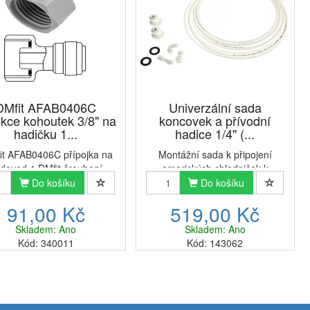
DMfit AFAB0406C
Univerzální sada
kce kohoutek 3/8" na
koncovek a přívodní
hadičku 1...
hadice 1/4" (...
t AFAB0406C přípojka na
Montážní sada k připojení
dovod✔ DMfit šroubení
amerických chladniček k
žňuje bezpečné připojení
přívodu vodyVšechny vybrané
Do košíku
Do košíku
ce 1/4" (6,4 mm) na přívod
komponenty jsou vysoce kvalitní
91,00 Kč
519,00 Kč
 DMfit šroubení lze připojit
se snadnou instalací.Sada
kohoutky se závitem 3/8"
přívodní hadice a spojovací
Skladem: Ano
Skladem: Ano
,5 mm).Fitinky DMfit js...
fitinky Euro Filtr pro ledničku s
Kód: 340011
Kód: 143062
mr...