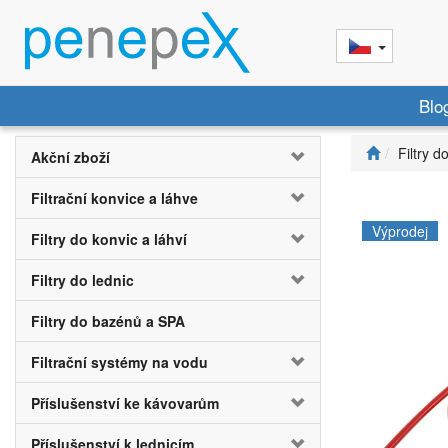
Blo
Filtry d
Akční zboží
Filtrační konvice a láhve
Výprodej
Filtry do konvic a láhví
Filtry do lednic
Filtry do bazénů a SPA
Filtrační systémy na vodu
Příslušenství ke kávovarům
Příslušenství k lednicím