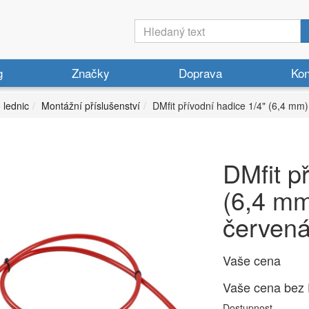
g
Značky
Doprava
Kon
o lednic
Montážní příslušenství
DMfit přívodní hadice 1/4" (6,4 mm
DMfit p
(6,4 mm
červen
Vaše cena
Vaše cena bez
Dostupnost