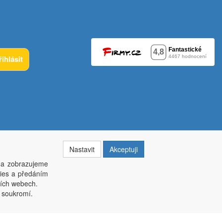
řihlásit
Nastavit
Akceptuji
 a zobrazujeme
kies a předáním
014, krajský soud v Brně oddíl C, vložka 84002
ších webech.
í soukromí.