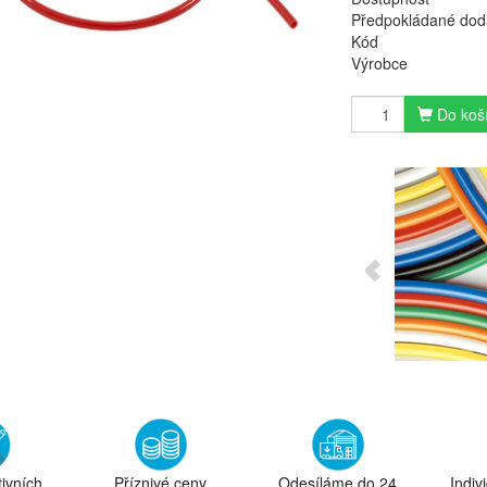
Předpokládané dod
Kód
Výrobce
Do koš
tivních
Příznivé ceny
Odesíláme do 24
Indiv