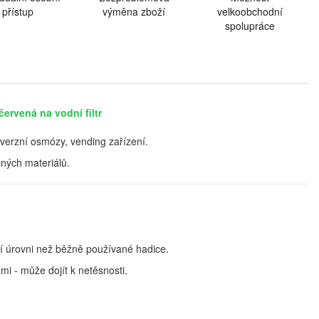
přístup
výměna zboží
velkoobchodní
spolupráce
ervená na vodní filtr
everzní osmózy, vending zařízení.
ných materiálů.
ší úrovni než běžně používané hadice.
mi - může dojít k netěsnosti.