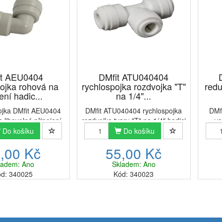
it AEU0404
DMfit ATU040404
pojka rohová na
rychlospojka rozdvojka "T"
redu
ení hadic...
na 1/4"...
jka DMfit AEU0404
DMfit ATU040404 rychlospojka
DMfi
libovolné připojení
rozdvojka tvaru "T" na 1/4" hadici
vo
měr hadice 1/4" (6,4
✔ umožňuje libovolné připojení
umo
Do košíku
Do košíku
odu vody.Originální
tří hadic.✔ průměr hadice 1/4"
hadi
,00 Kč
55,00 Kč
0404 rychlospojka
(6,4 mm) k přívodu
vody.✔
ojení hadic 1/4" (6,4
vody.Originální DMfit ATU040404
na 
ladem: Ano
Skladem: Ano
1/4" (6,4 mm...
rychlospojka rozdvojka ...
(9
d: 340025
Kód: 340023