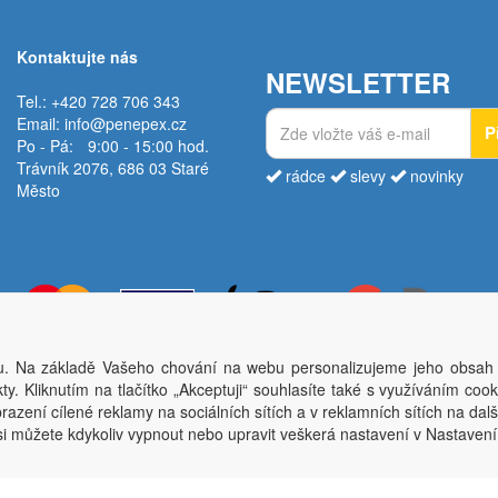
Kontaktujte nás
NEWSLETTER
Tel.: +420 728 706 343
Email:
info@penepex.cz
P
Po - Pá:
9:00 - 15:00 hod.
Trávník 2076, 686 03 Staré
rádce
slevy
novinky
Město
. Na základě Vašeho chování na webu personalizujeme jeho obsah
Copyright © Penepex s.r.o. 2025, powered by
ABRA E-shop
y. Kliknutím na tlačítko „Akceptuji“ souhlasíte také s využíváním coo
ěsto; IČO: 03220923; DIČ: CZ03220923; zápis do obchodního rejstříku dne 22. 7. 2
azení cílené reklamy na sociálních sítích a v reklamních sítích na dal
si můžete kdykoliv vypnout nebo upravit veškerá nastavení v Nastaven