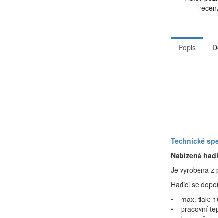
recen
Popis
D
Technické spe
Nabízená had
Je vyrobena z p
Hadici se dopor
• max. tlak: 1
• pracovní tep