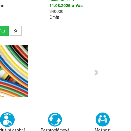
ání
11.08.2026 u Vás
340000
Dmfit
íku
iduální osobní
Bezproblémová
Možnost