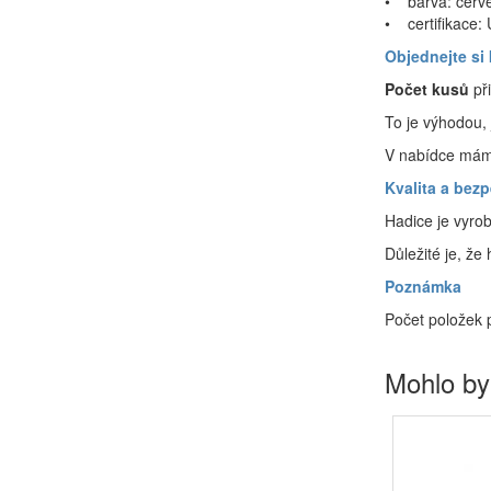
• barva: červ
• certifikace:
Objednejte si 
Počet kusů
př
To je výhodou,
V nabídce máme
Kvalita a bez
Hadice je vyrob
Důležité je, že
Poznámka
Počet položek 
Mohlo by