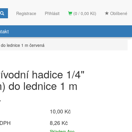
Registrace
Přihlásit
(0 / 0,00 Kč)
Oblíbené
takt
) do lednice 1 m červená
řívodní hadice 1/4"
) do lednice 1 m
á
10,00 Kč
 DPH
8,26 Kč
Skladem Ano