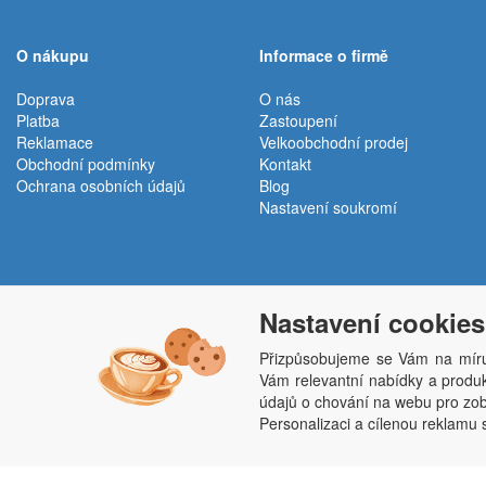
O nákupu
Informace o firmě
Doprava
O nás
Platba
Zastoupení
Reklamace
Velkoobchodní prodej
Obchodní podmínky
Kontakt
Ochrana osobních údajů
Blog
Nastavení soukromí
Nastavení cookies
Přizpůsobujeme se Vám na míru
Vám relevantní nabídky a produkt
Penepex s.r.o., Za Špicí 1798, 686 03 Staré M
údajů o chování na webu pro zobr
Personalizaci a cílenou reklamu 