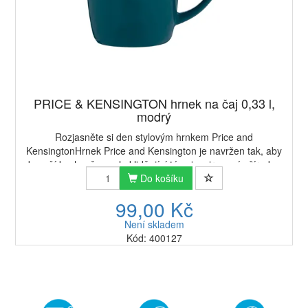
PRICE & KENSINGTON hrnek na čaj 0,33 l,
modrý
Rozjasněte si den stylovým hrnkem Price and
KensingtonHrnek Price and Kensington je navržen tak, aby
do vaší kuchyně vnesl uklidňující tóny inspirované přírodou.
Hrnek je vyroben z kvalitní kameniny a...
Do košíku
99,00 Kč
Není skladem
Kód: 400127