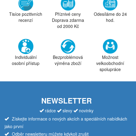
Tisíce pozitivních
Příznivé ceny
Odesíláme do 24
recenzí
Doprava zdarma
hod.
od 2000 Kč
Individuální
Bezproblémová
Možnost
osobní přístup
výměna zboží
velkoobchodní
spolupráce
NEWSLETTER
rádce
slevy
novinky
Získejte informace o nových akcích a speciálních nabídkách
jako první
Odběr newsletteru můžete kdykoli zrušit