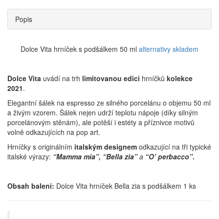
Popis
Dolce Vita hrníček s podšálkem 50 ml
alternativy skladem
Dolce Vita
uvádí na trh
limitovanou edici
hrníčků
kolekce
2021
.
Elegantní šálek na espresso ze silného porcelánu o objemu 50 ml
a živým vzorem. Šálek nejen udrží teplotu nápoje (díky silným
porcelánovým stěnám), ale potěší i estéty a příznivce motivů
volně odkazujících na pop art.
Hrníčky s originálním
italským designem
odkazující na tři typické
italské výrazy:
“Mamma mia”, “Bella zia”
a
“O’ perbacco”
.
Obsah balení:
Dolce Vita hrníček Bella zia s podšálkem 1 ks