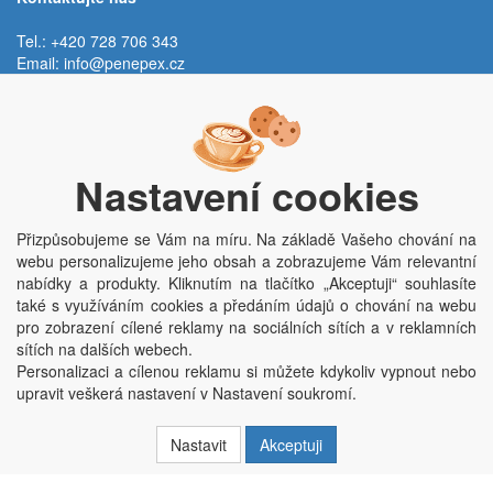
Tel.: +420 728 706 343
Email:
info@penepex.cz
Po - Pá:
9:00 - 15:00 hod.
Trávník 2076, 686 03 Staré Město
Nastavení cookies
Přizpůsobujeme se Vám na míru. Na základě Vašeho chování na
webu personalizujeme jeho obsah a zobrazujeme Vám relevantní
nabídky a produkty. Kliknutím na tlačítko „Akceptuji“ souhlasíte
také s využíváním cookies a předáním údajů o chování na webu
pro zobrazení cílené reklamy na sociálních sítích a v reklamních
Copyright © Penepex s.r.o. 2025, powered by
ABRA E-shop
sítích na dalších webech.
Penepex s.r.o., Za Špicí 1798, 686 03 Staré Město; IČO: 03220923; DIČ:
Personalizaci a cílenou reklamu si můžete kdykoliv vypnout nebo
CZ03220923; zápis do obchodního rejstříku dne 22. 7. 2014, krajský soud v
upravit veškerá nastavení v Nastavení soukromí.
Brně oddíl C, vložka 84002
Nastavit
Akceptuji