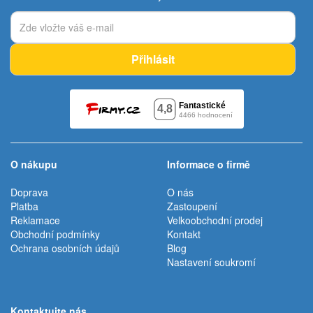
Přihlásit
O nákupu
Informace o firmě
Doprava
O nás
Platba
Zastoupení
Reklamace
Velkoobchodní prodej
Obchodní podmínky
Kontakt
Ochrana osobních údajů
Blog
Nastavení soukromí
Kontaktujte nás