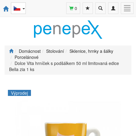
Toggle
Toggle
Togg
0
search
navigation
navi
Domácnost
Stolování
Sklenice, hrnky a šálky
Porcelánové
Dolce Vita hrníček s podšálkem 50 ml limitovaná edice
Bella zia 1 ks
Výprodej