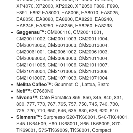
XP4070, XP2000, XP2020, XP2050 F889, F890,
F891, F892 EA8000, EA8005, EA8010, EA8025,
EA8050, EA8080, EA8200, EA8220, EA8240,
EA8245, EA8250, EA8255, EA8260, EA8298
Gaggenau™:
CM200110, CM20011001,
CM20011002, CM20011003, CM20011004,
CM20013002, CM20013003, CM20013004,
CM20061001, CM20061002, CM20061003,
CM20063002, CM20063003, CM21011004,
CM21011005, CM21011006, CM21011007,
CM21013004, CM21013005, CM21013006,
CM21013007, CM21071003, CM21071004
Melitta Caffeo™:
Gourmet, Cl, Lattea, Bistro
Neff™:
C7660N0
Nivona™:
Cafe Romatica 855, 850, 845, 840, 831,
830, 777, 770, 767, 765, 757, 750, 745, 740, 730,
725, 720, 710, 650, 646, 635, 630, 626, 620, 610
Siemens™:
Surpresso S20-TK60001, S40-TK64001,
S45-TK64F09, S60-TK68001, S65-TK68009, S70-
TK69001, S75-TK69009, TK58001, Compact