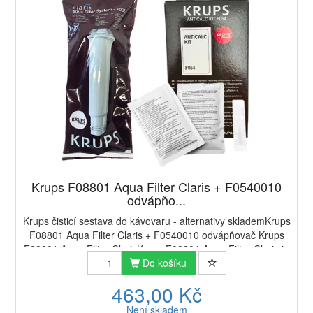
Krups F08801 Aqua Filter Claris + F0540010
odvápňo...
Krups čisticí sestava do kávovaru - alternativy sklademKrups
F08801 Aqua Filter Claris + F0540010 odvápňovač Krups
F08801 Aqua Filter ClarisKrups F08801 Aqua Filter Claris je
originální vodní filtr d...
Do košíku
463,00 Kč
Není skladem