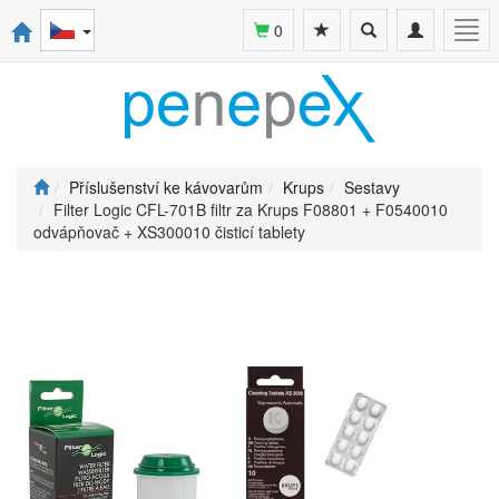
Toggle
Toggle
Togg
0
search
navigation
navi
Příslušenství ke kávovarům
Krups
Sestavy
Filter Logic CFL-701B filtr za Krups F08801 + F0540010
odvápňovač + XS300010 čisticí tablety