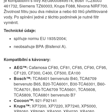
je kompatibilní s filtry AEG9000849514, Bosh TCZ6003
461732, Siemens TZ60003, Krups F088, Nivona NIRF700.
Životnost filtru jsou dva měsíce a nebo 60 litrů přefiltrované
vody. Po splnění jedné z těchto podmínek je nutné filtr
vyměnit.
Technické údaje:
splňuje normu EU 1935/2004;
neobsahuje BPA (Bisfenol A).
Kompatibilní s kávovary:
AEG™:
Cafamosa CF80, CF81, CF85, CF90, CF95,
CF120, CF300, C400, CF500, EA100
Bosch™:
TCA6401 benvenuto B40, TCA6709
benvenuto B65, B20-TCA6001, B30-TCA6301, B60-
TCA6701, B65-TCA6709 TCA5601, TCA5608,
TCA5809, TCA6801 benvenuto B7
Cocoon™:
921-F92141
Krups™:
XP7200, XP7220, XP7240, XP5000,
XP5050, XP5080, XP4000, XP4020, XP4050,