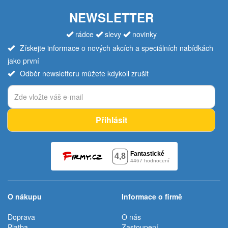
NEWSLETTER
rádce
slevy
novinky
Získejte informace o nových akcích a speciálních nabídkách
jako první
Odběr newsletteru můžete kdykoli zrušit
Přihlásit
O nákupu
Informace o firmě
Doprava
O nás
Platba
Zastoupení