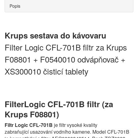
Popis
Krups sestava do kávovaru
Filter Logic CFL-701B filtr za Krups
F08801 + F0540010 odvápňovač +
XS300010 čisticí tablety
FilterLogic CFL-701B filtr (za
Krups F08801)
Filtr Logic CFL-701B
je filtr vysoké kvality
zabraňující usazování vodního kamene. Model CFL-701B