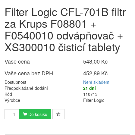
Filter Logic CFL-701B filtr
za Krups F08801 +
F0540010 odvápňovač +
XS300010 čisticí tablety
Vaše cena
548,00 Kč
Vaše cena bez DPH
452,89 Kč
Dostupnost
Není skladem
Předpokládané dodání
21 dní
Kód
110713
Výrobce
Filter Logic
Do košíku