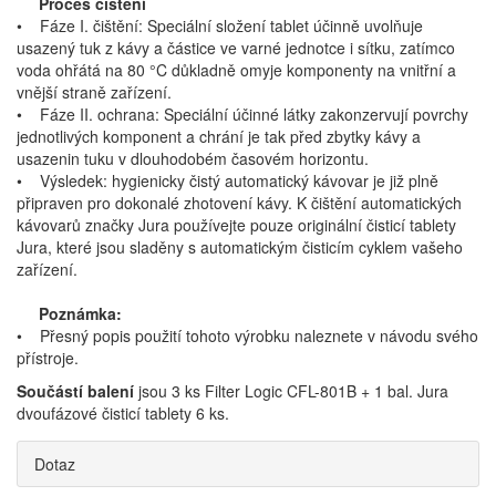
Proces čištění
• Fáze I. čištění: Speciální složení tablet účinně uvolňuje
usazený tuk z kávy a částice ve varné jednotce i sítku, zatímco
voda ohřátá na 80 °C důkladně omyje komponenty na vnitřní a
vnější straně zařízení.
• Fáze II. ochrana: Speciální účinné látky zakonzervují povrchy
jednotlivých komponent a chrání je tak před zbytky kávy a
usazenin tuku v dlouhodobém časovém horizontu.
• Výsledek: hygienicky čistý automatický kávovar je již plně
připraven pro dokonalé zhotovení kávy. K čištění automatických
kávovarů značky Jura používejte pouze originální čisticí tablety
Jura, které jsou sladěny s automatickým čisticím cyklem vašeho
zařízení.
Poznámka:
• Přesný popis použití tohoto výrobku naleznete v návodu svého
přístroje.
Součástí balení
jsou 3 ks Filter Logic CFL-801B + 1 bal. Jura
dvoufázové čisticí tablety 6 ks.
Dotaz