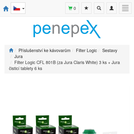
Toggle
Toggle
Togg
0
search
navigation
navi
Příslušenství ke kávovarům
Filter Logic
Sestavy
Jura
Filter Logic CFL 801B (za Jura Claris White) 3 ks + Jura
čisticí tablety 6 ks