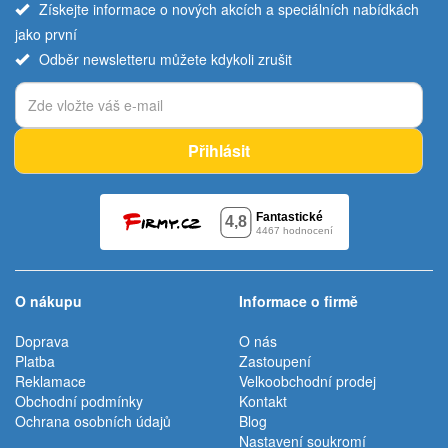
Získejte informace o nových akcích a speciálních nabídkách
jako první
Odběr newsletteru můžete kdykoli zrušit
Přihlásit
O nákupu
Informace o firmě
Doprava
O nás
Platba
Zastoupení
Reklamace
Velkoobchodní prodej
Obchodní podmínky
Kontakt
Ochrana osobních údajů
Blog
Nastavení soukromí