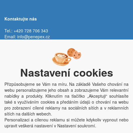
Kontaktujte nás
Tel.: +420 728 706 343
Email:
info@penepex.cz
Po - Pá:
9:00 - 15:00 hod.
Trávník 2076, 686 03 Staré Město
Nastavení cookies
Přizpůsobujeme se Vám na míru. Na základě Vašeho chování na
webu personalizujeme jeho obsah a zobrazujeme Vám relevantní
nabídky a produkty. Kliknutím na tlačítko „Akceptuji“ souhlasíte
také s využíváním cookies a předáním údajů o chování na webu
pro zobrazení cílené reklamy na sociálních sítích a v reklamních
Copyright © Penepex s.r.o. 2025, powered by
ABRA E-shop
sítích na dalších webech.
Penepex s.r.o., Za Špicí 1798, 686 03 Staré Město; IČO: 03220923; DIČ:
Personalizaci a cílenou reklamu si můžete kdykoliv vypnout nebo
CZ03220923; zápis do obchodního rejstříku dne 22. 7. 2014, krajský soud v
upravit veškerá nastavení v Nastavení soukromí.
Brně oddíl C, vložka 84002