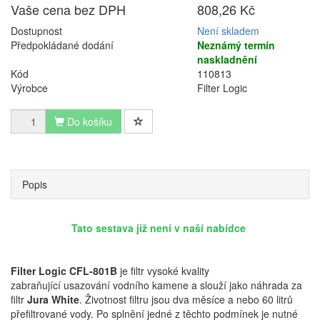
Vaše cena bez DPH
808,26 Kč
Dostupnost
Není skladem
Předpokládané dodání
Neznámý termín
naskladnění
Kód
110813
Výrobce
Filter Logic
Do košíku
Popis
Tato sestava již není v naší nabídce
Filter Logic CFL-801B
je filtr vysoké kvality
zabraňující usazování vodního kamene a slouží jako náhrada za
filtr
Jura White
. Životnost filtru jsou dva měsíce a nebo 60 litrů
přefiltrované vody. Po splnění jedné z těchto podmínek je nutné