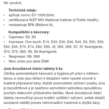
filtr vyměnit.
Technické údaje:
• splňuje normu EU 1935/2004;
• certifikované NIZP NIH (National Institute of Public Health);
• neobsahuje BPA (Bisfenol A).
Kompatibilní s kávovary:
• Capresso: E8, S9
• Impressa: One touch, E10, E25, E30, E40, E45, E5, E50, E55,
E60, E65, E70, E74, E80, E85, J5, S50, S55, S7, S7 Avantgarde,
S70, S75, S85, S9, S9 Avantgarde
• Nespresso: N9, N90
• Není určen pro série ENA!
Jura dvoufázové čisticí tablety 6 ks
Údržba automatických kávovarů a hygiena při práci s mlékem,
kávou a vodu jsou klíčem k dosažení velmi vysoké úrovně a
kvalitně připravené kávy. Každé automatické zařízení značky Jura
je bezúdržbové a je opatřeno samočistící jednotkou spouštěnou
pouhým stisknutím příslušného tlačítka. Nové dvoufázové čisticí
tablety neumožňují pouze kvalitní vyčištění zařízení, avšak dokáží
současně oddálit proces nahromadění mastnost a zbytků kávy.