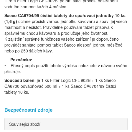
filtrem Filter Logic CFL-902B, potom stačí provést odstranění
vodního kamene každé 4 měsíce.
Saeco CA6704/99 čisticí tablety do spařovací jednotky 10 ks
(1,6 g)
účinně pročistí varnou jednotku kávovaru a zbaví jej všech
mastnost a nečistot. Pravidelné používání tablet přispívá k
správnému chodu kávovaru a prodlužuje jeho životnost.
K zajištění správné funkčnosti vašeho zařízení je doporučeno
provádět sanitaci pomocí tablet Saeco alespoň jednou měsíčně
nebo po 250 šálcích kávy.
Poznámka:
• Přesný popis použití tohoto výrobku naleznete v návodu svého
přístroje.
Součástí balení
je 1 ks Filter Logic CFL-902B + 1 ks Saeco
CA6700 odvápňovač 500 ml + 1 ks Saeco CA6704/99 čisticí
tablety 10 ks.
Bezpečnostní zdroje
Související zboží