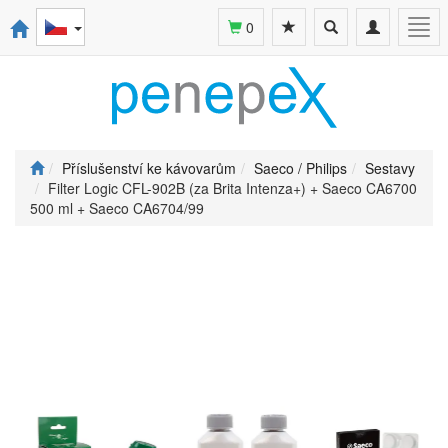
Toggle
Toggle
Togg
0
search
navigation
navi
Příslušenství ke kávovarům
Saeco / Philips
Sestavy
Filter Logic CFL-902B (za Brita Intenza+) + Saeco CA6700
500 ml + Saeco CA6704/99