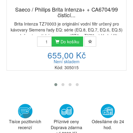
Saeco / Philips Brita Intenza+ + CA6704/99
čisticí...
Brita Intenza TZ70003 je originální vodní filtr určený pro
kávovary Siemens řady EQ: série (EQ.8, EQ.7, EQ.6, EQ.5)
a plně automatické espressa (CT6…,TK76…).Vodní filtr
snižuje obsah chlóru, mědi a ji...
Do košíku
655,00 Kč
Není skladem
Kód: 305015
Tisíce pozitivních
Příznivé ceny
Odesíláme do 24
recenzí
Doprava zdarma
hod.