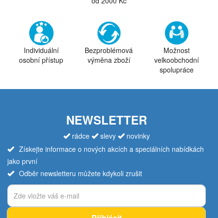
od 2000 Kč
Individuální
Bezproblémová
Možnost
osobní přístup
výměna zboží
velkoobchodní
spolupráce
NEWSLETTER
rádce
slevy
novinky
Získejte informace o nových akcích a speciálních nabídkách
jako první
Odběr newsletteru můžete kdykoli zrušit
Přihlásit