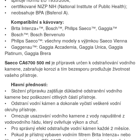
• splňuje normu EU 1935/2004;
• certifikované NIZP NIH (National Institute of Public Health);
• neobsahuje BPA (Bisfenol A).
Kompatibilní s kávovary:
• Brita Intenza+™, Bosch™, Philips Saeco™, Gaggia™
• Bosch™: Bosch Benvenuto
• Philips Saeco™: všechny modely s výjimkou Saeco Vienna
• Gaggenau™: Gaggia Accademia, Gaggia Unica, Gaggia
Platinum, Gaggia Brera
Saeco CA6700 500 ml
je přípravek určen k odstraňování vodního
kamene, zabraňuje korozi a tím bezesporu prodlužuje životnost
vašeho přístroje.
Hlavní přednosti:
• Složení přípravku zajišťuje důkladné odstranění vodního
kamene bez poškození citlivých částí přístroje.
• Odstraní vodní kámen a dokonale vyčistí veškeré vodní
okruhy přístroje.
• Omezuje usazování vodního kamene z vody napuštěné z
vodovodního řádu, který ovlivňuje výkon a chuť.
• Pro správný efekt odstraňujte vodní kámen každé 2 měsíce.
• Pokud je přístroj vybaven vodním filtrem Brita Intenza+ nebo