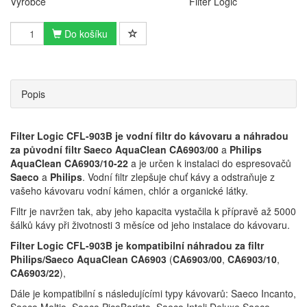
Výrobce
Filter Logic
Do košíku
Popis
Filter Logic CFL-903B
je vodní filtr do kávovaru a náhradou
za původní filtr
Saeco AquaClean CA6903/00
a
Philips
AquaClean CA6903/10-22
a je určen k instalaci do espresovačů
Saeco
a
Philips
. Vodní filtr zlepšuje chuť kávy a odstraňuje z
vašeho kávovaru vodní kámen, chlór a organické látky.
Filtr je navržen tak, aby jeho kapacita vystačila k přípravě až 5000
šálků kávy při životnosti 3 měsíce od jeho instalace do kávovaru.
Filter Logic CFL-903B
je kompatibilní náhradou za filtr
Philips/Saeco AquaClean
CA6903
(
CA6903/00
,
CA6903/10
,
CA6903/22
),
Dále je kompatibilní s následujícími typy kávovarů: Saeco Incanto,