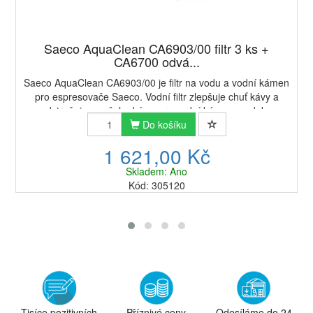
Saeco AquaClean CA6903/00 filtr 3 ks +
CA6700 odvá...
Saeco AquaClean CA6903/00 je filtr na vodu a vodní kámen
pro espresovače Saeco. Vodní filtr zlepšuje chuť kávy a
odstraňuje z vašeho kávovaru vodní kámen po dobu
přípravy 5000 šálků kávy nebo 3 měsíců...
Do košíku
1 621,00 Kč
Skladem: Ano
Kód: 305120
Tisíce pozitivních
Příznivé ceny
Odesíláme do 24