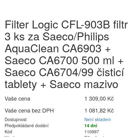
Filter Logic CFL-903B filtr
3 ks za Saeco/Philips
AquaClean CA6903 +
Saeco CA6700 500 ml +
Saeco CA6704/99 čisticí
tablety + Saeco mazivo
Vaše cena
1 309,00 Kč
Vaše cena bez DPH
1 081,82 Kč
Dostupnost
Není skladem
Předpokládané dodání
14 dní
Kód
110997