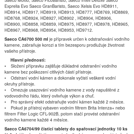
Saeco Moltio, Saeco PicoBaristo, Saeco Inteli Deluxe Saeco
Exprelia Evo Saeco GranBaristo, Saeco Xelsis Evo HD8911,
HD8914, HD8917, HD8919, HD8913, HD8777, HD8769, HD8869,
HD8768, HD8924, HD8927, HD8902 , HD8904, HD8906,
HD8900, HD8858, HD8859, HD8975, HD8977, HD8978, HD8965,
HD8967, HD8968, HD8954, HD8953, HD9712.
Saeco CA6700 500 ml
je přípravek určen k odstraňování vodního
kamene, zabraňuje korozi a tím bezesporu prodlužuje životnost
vašeho přístroje.
Hlavní přednosti:
• Složení přípravku zajišťuje důkladné odstranění vodního
kamene bez poškození citlivých částí přístroje.
• Odstraní vodní kámen a dokonale vyčistí veškeré vodní
okruhy přístroje.
• Omezuje usazování vodního kamene z vody napuštěné z
vodovodního řádu, který ovlivňuje výkon a chuť.
• Pro správný efekt odstraňujte vodní kámen každé 2 měsíce.
• Pokud je přístroj vybaven vodním filtrem Brita Intenza+ nebo
filtrem Filter Logic CFL-902B, potom stačí provést odstranění
vodního kamene každé 4 měsíce.
Saeco CA6704/99 čisticí tablety do spařovací jednotky 10 ks