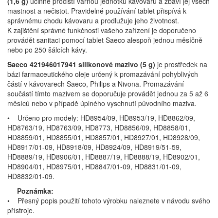
(1,6 g)
účinně pročistí varnou jednotku kávovaru a zbaví jej všech
mastnost a nečistot. Pravidelné používání tablet přispívá k
správnému chodu kávovaru a prodlužuje jeho životnost.
K zajištění správné funkčnosti vašeho zařízení je doporučeno
provádět sanitaci pomocí tablet Saeco alespoň jednou měsíčně
nebo po 250 šálcích kávy.
Saeco 421946017941 silikonové mazivo (5 g)
je prostředek na
bázi farmaceutického oleje určený k promazávání pohyblivých
částí v kávovarech Saeco, Philips a Nivona. Promazávání
součástí tímto mazivem se doporučuje provádět jednou za 5 až 6
měsíců nebo v případě úplného vyschnutí původního maziva.
• Určeno pro modely: HD8954/09, HD8953/19, HD8862/09,
HD8763/19, HD8763/09, HD8773, HD8856/09, HD8858/01,
HD8859/01, HD8855/01, HD8857/01, HD8927/01, HD8928/09,
HD8917/01-09, HD8918/09, HD8924/09, HD8919/51-59,
HD8889/19, HD8906/01, HD8887/19, HD8888/19, HD8902/01,
HD8904/01, HD8975/01, HD8847/01-09, HD8831/01-09,
HD8832/01-09.
Poznámka:
• Přesný popis použití tohoto výrobku naleznete v návodu svého
přístroje.