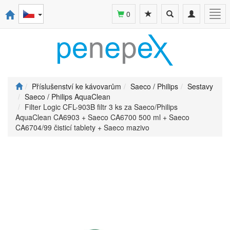
Toggle
Toggle
Togg
0
search
navigation
navi
Příslušenství ke kávovarům
Saeco / Philips
Sestavy
Saeco / Philips AquaClean
Filter Logic CFL-903B filtr 3 ks za Saeco/Philips
AquaClean CA6903 + Saeco CA6700 500 ml + Saeco
CA6704/99 čisticí tablety + Saeco mazivo