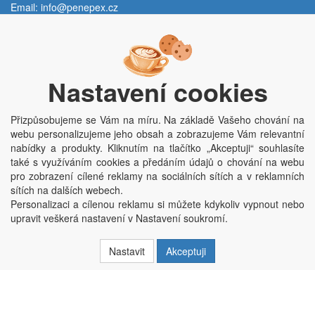
Email:
info@penepex.cz
Po - Pá:
9:00 - 15:00 hod.
Trávník 2076, 686 03 Staré Město
Nastavení cookies
Přizpůsobujeme se Vám na míru. Na základě Vašeho chování na
webu personalizujeme jeho obsah a zobrazujeme Vám relevantní
nabídky a produkty. Kliknutím na tlačítko „Akceptuji“ souhlasíte
také s využíváním cookies a předáním údajů o chování na webu
pro zobrazení cílené reklamy na sociálních sítích a v reklamních
Copyright © Penepex s.r.o. 2025, powered by
ABRA E-shop
sítích na dalších webech.
Penepex s.r.o., Za Špicí 1798, 686 03 Staré Město; IČO: 03220923; DIČ:
Personalizaci a cílenou reklamu si můžete kdykoliv vypnout nebo
CZ03220923; zápis do obchodního rejstříku dne 22. 7. 2014, krajský soud v
upravit veškerá nastavení v Nastavení soukromí.
Brně oddíl C, vložka 84002
Nastavit
Akceptuji