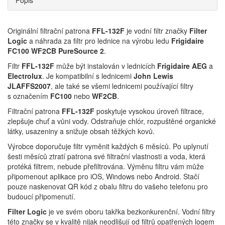
Popis
Originální filtrační patrona
FFL-132F
je vodní filtr značky
Filter
Logic
a náhrada za filtr pro lednice na výrobu ledu
Frigidaire
FC100 WF2CB PureSource 2
.
Filtr
FFL-132F
může být instalován v lednicích
Frigidaire AEG
a
Electrolux
. Je kompatibilní s lednicemi
John Lewis
JLAFFS2007
, ale také se všemi lednicemi používající filtry
s označením
FC100
nebo
WF2CB
.
Filtrační patrona
FFL-132F
poskytuje vysokou úroveň filtrace,
zlepšuje chuť a vůni vody. Odstraňuje chlór, rozpuštěné organické
látky, usazeniny a snižuje obsah těžkých kovů.
Výrobce doporučuje filtr vyměnit každých 6 měsíců. Po uplynutí
šesti měsíců ztratí patrona své filtrační vlastnosti a voda, která
protéká filtrem, nebude přefiltrována. Výměnu filtru vám může
připomenout aplikace pro iOS, Windows nebo Android. Stačí
pouze naskenovat QR kód z obalu filtru do vašeho telefonu pro
budoucí připomenutí.
Filter Logic
je ve svém oboru takřka bezkonkurenční. Vodní filtry
této značky se v kvalitě nijak neodlišují od filtrů opatřených logem