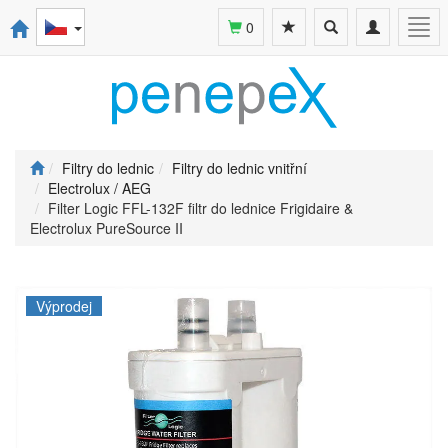
Toggle
Toggle
Togg
0
search
navigation
navi
Filtry do lednic
Filtry do lednic vnitřní
Electrolux / AEG
Filter Logic FFL-132F filtr do lednice Frigidaire &
Electrolux PureSource II
Výprodej