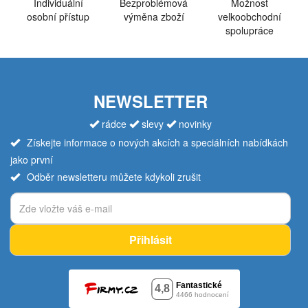
Individuální
Bezproblémová
Možnost
osobní přístup
výměna zboží
velkoobchodní
spolupráce
NEWSLETTER
rádce
slevy
novinky
Získejte informace o nových akcích a speciálních nabídkách
jako první
Odběr newsletteru můžete kdykoli zrušit
Přihlásit