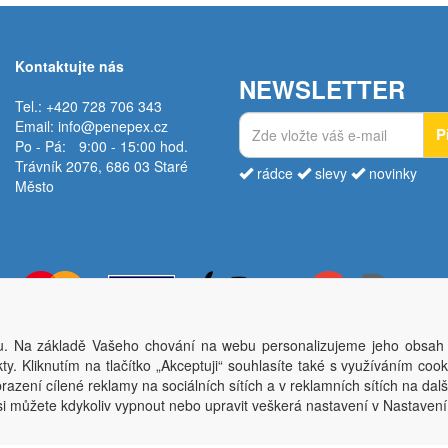
Kontaktujte nás
NEWSLETTER
Tel.: +420 728 706 343
Email:
info@penepex.cz
P
Po - Pá:
9:00 - 15:00 hod.
Trávník 2076, 686 03 Staré
rádce
slevy
novinky
Město
. Na základě Vašeho chování na webu personalizujeme jeho obsah
Copyright © Penepex s.r.o. 2025, powered by
ABRA E-shop
y. Kliknutím na tlačítko „Akceptuji“ souhlasíte také s využíváním coo
ěsto; IČO: 03220923; DIČ: CZ03220923; zápis do obchodního rejstříku dne 22. 7. 2
azení cílené reklamy na sociálních sítích a v reklamních sítích na dal
si můžete kdykoliv vypnout nebo upravit veškerá nastavení v Nastaven