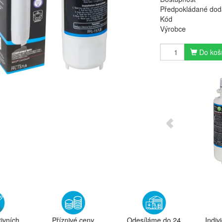
Předpokládané dod
Kód
Výrobce
Do koš
tivních
Příznivé ceny
Odesíláme do 24
Indiv