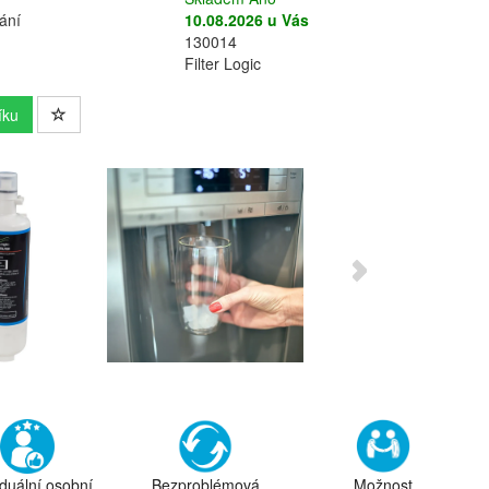
ání
10.08.2026 u Vás
130014
Filter Logic
íku
iduální osobní
Bezproblémová
Možnost