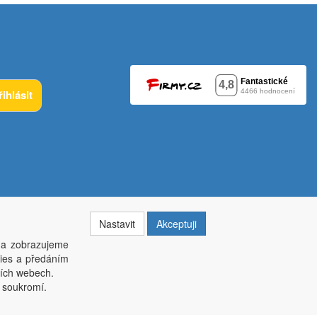
řihlásit
Nastavit
Akceptuji
 a zobrazujeme
kies a předáním
014, krajský soud v Brně oddíl C, vložka 84002
ších webech.
í soukromí.