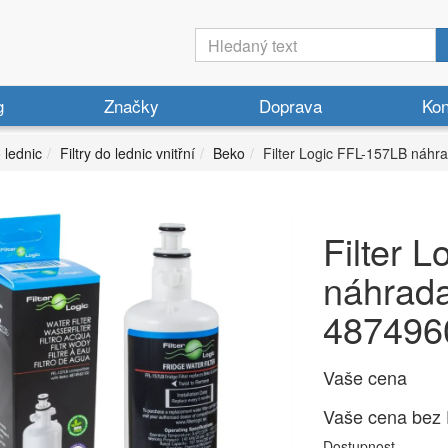
g
Značky
Doprava
Kon
o lednic
Filtry do lednic vnitřní
Beko
Filter Logic FFL-157LB náh
Filter 
náhrad
487496
Vaše cena
Vaše cena bez
Dostupnost