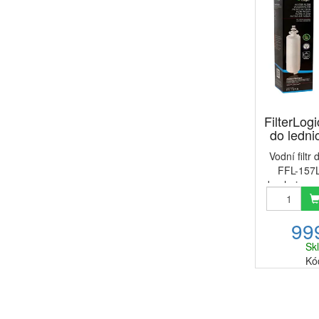
FilterLogi
do lednic
Vodní filtr 
FFL-157LB
obsahuje vys
blok, který 
pro použit
99
redukuje ch
p
Sk
Kó