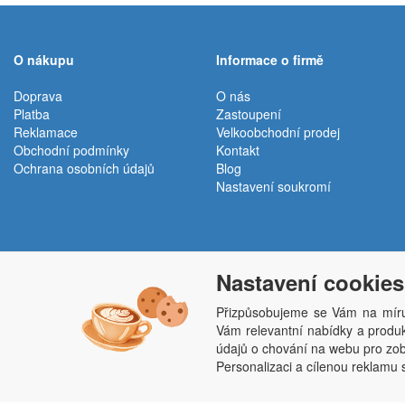
O nákupu
Informace o firmě
Doprava
O nás
Platba
Zastoupení
Reklamace
Velkoobchodní prodej
Obchodní podmínky
Kontakt
Ochrana osobních údajů
Blog
Nastavení soukromí
Nastavení cookies
Přizpůsobujeme se Vám na míru
Vám relevantní nabídky a produkt
Penepex s.r.o., Za Špicí 1798, 686 03 Staré M
údajů o chování na webu pro zobr
Personalizaci a cílenou reklamu 