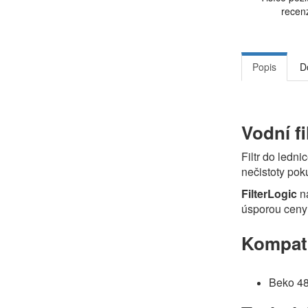
recen
Popis
D
Vodní f
Filtr do ledni
nečistoty pok
FilterLogic
na
úsporou ceny 
Kompatib
Beko 4