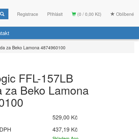
Registrace
Přihlásit
(0 / 0,00 Kč)
Oblíbené
takt
rada za Beko Lamona 4874960100
Logic FFL-157LB
a za Beko Lamona
0100
529,00 Kč
 DPH
437,19 Kč
Skladem Ano