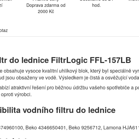
zí
Doprava zdarma od
hod.
2000 Kč
otaz
iltr do lednice FiltrLogic FFL-157LB
ce obsahuje vysoce kvalitní uhlíkový blok, který byl speciálně vyr
ud jsou obsaženy ve vodě. Výsledkem je čistá a osvěžující voda
bízí atraktivní řešení pro běžnou údržbu vašeho spotřebiče a po
oproti výrobci.
ilita vodního filtru do lednice
874960100, Beko 4346650401, Beko 9256712, Lamona HJA611