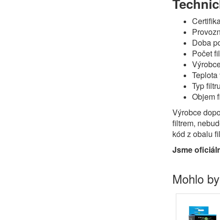
Technic
Certifi
Provozní
Doba po
Počet fil
Výrobce:
Teplota
Typ filtr
Objem fi
Výrobce dopor
filtrem, nebu
kód z obalu f
Jsme oficiál
Mohlo by