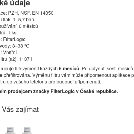
ké údaje
kace: PZH, NSF, EN 14350
 tlak: 1–5,7 baru
užívání: 6 měsíců
trů: 1 ks.
 FilterLogic
 vody: 3–38 °C
u: Vnitřní
ltru (až): 1137 l
učuje filtr vyměnit každých
6 měsíců
. Po uplynutí šesti měsíců 
de přefiltrována. Výměnu filtru vám může připomenout aplikac
iltru do vašeho telefonu pro budoucí připomenutí.
ním prodejcem značky FilterLogic v České republice.
 Vás zajímat