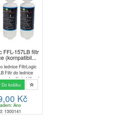
c FFL-157LB filtr
e (kompatibil...
do lednice FiltrLogic
 Filtr do lednice
oce kvalitní uhlíkový
byl speciálně vyroben
Do košíku
í v lednicích. Uhlík
9,00 Kč
lór a jiné nečistoty
okud js...
ladem: Ano
d: 1300141