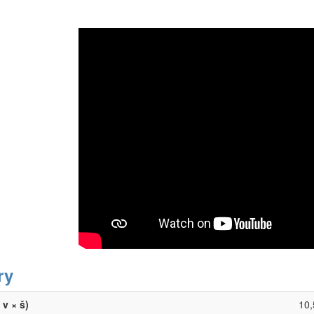
ry
v × š)
10,