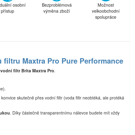
iduální osobní
Bezproblémová
Možnost
přístup
výměna zboží
velkoobchodní
spolupráce
sů filtru Maxtra Pro Pure Performance
á
vodní filtr Brita Maxtra Pro
.
e).
 konvice skutečně přes vodní filtr (voda filtr neobtéká, ale protéká
rukou
. Díky částečně transparentnímu nálevce budete mít vždy