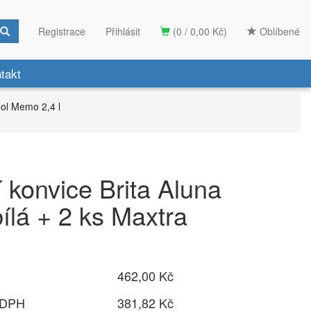
Registrace
Přihlásit
(0 / 0,00 Kč)
Oblíbené
takt
ol Memo 2,4 l
í konvice Brita Aluna
lá + 2 ks Maxtra
462,00 Kč
 DPH
381,82 Kč