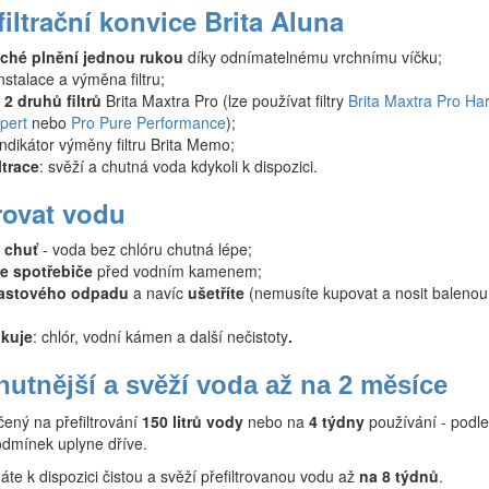
iltrační konvice Brita Aluna
ché plnění jednou rukou
díky odnímatelnému vrchnímu víčku;
stalace a výměna filtru;
 2 druhů filtrů
Brita Maxtra Pro (lze používat filtry
Brita Maxtra Pro Ha
pert
nebo
Pro Pure Performance
);
 indikátor výměny filtru Brita Memo;
ltrace
: svěží a chutná voda kdykoli k dispozici.
trovat vodu
í chuť
- voda bez chlóru chutná lépe;
e spotřebiče
před vodním kamenem;
astového odpadu
a navíc
ušetříte
(nemusíte kupovat a nosit balenou
ukuje
: chlór, vodní kámen a další nečistoty
.
chutnější a svěží voda až na 2 měsíce
rčený na přefiltrování
150 litrů vody
nebo na
4 týdny
používání - podle
odmínek uplyne dříve.
 máte k dispozici čistou a svěží přefiltrovanou vodu až
na 8 týdnů
.