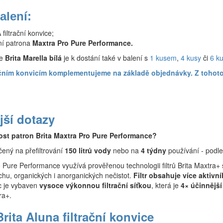
alení:
filtrační konvice;
ční patrona
Maxtra Pro Pure Performance.
ce
Brita Marella bílá
je k dostání také v balení s
1 kusem
,
4 kusy
či
6 k
tračním konvicím komplementujeme na základě objednávky. Z toh
jší dotazy
nost patron Brita Maxtra Pro Pure Performance?
rčený na přefiltrování
150 litrů vody
nebo na
4 týdny
používání - podle
ro Pure Performance využívá prověřenou technologii filtrů Brita Maxtra
chu, organických i anorganických nečistot.
Filtr obsahuje více aktivní
c je vybaven
vysoce výkonnou filtrační síťkou
, která je
4× účinnější
ra+.
Brita Aluna filtrační konvice