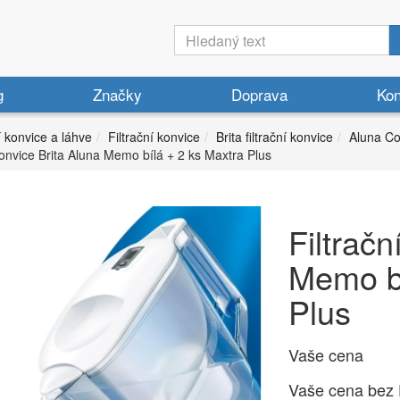
g
Značky
Doprava
Kon
í konvice a láhve
Filtrační konvice
Brita filtrační konvice
Aluna Co
konvice Brita Aluna Memo bílá + 2 ks Maxtra Plus
Filtračn
Memo bí
Plus
Vaše cena
Vaše cena bez