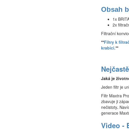
Obsah b
1x BRITA 
2x filtra
Filtrační konvi
**
Filtry k fil
krabici.
**
Nejčastě
Jaká je život
Jeden filtr je u
Filtr Maxtra P
zbavuje ji zápa
nečistoty
.
Naví
generace Maxt
Video - 