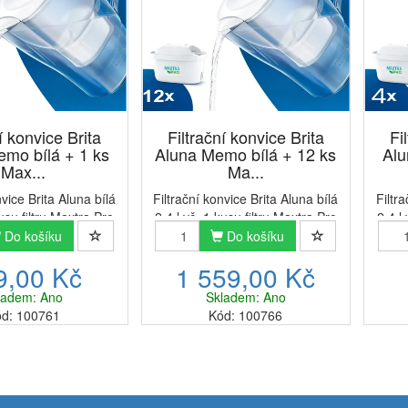
í konvice Brita
Filtrační konvice Brita
Fi
mo bílá + 1 ks
Aluna Memo bílá + 12 ks
Alu
Max...
Ma...
nvice Brita Aluna bílá
Filtrační konvice Brita Aluna bílá
Filtr
kusu filtru Maxtra Pro
2,4 l vč. 1 kusu filtru Maxtra Pro
2,4 l
ormanceModerní a
Pure PerformanceModerní a
Pur
Do košíku
Do košíku
nvice Brita Aluna na
stylová konvice Brita Aluna na
styl
9,00 Kč
1 559,00 Kč
ání vody v bílém
filtrování vody v bílém
využívá vodní filtr
provedení využívá vodní filtr
pro
ladem: Ano
Skladem: Ano
Maxtra Pro. F...
Brita Maxtra Pro. F...
d: 100761
Kód: 100766