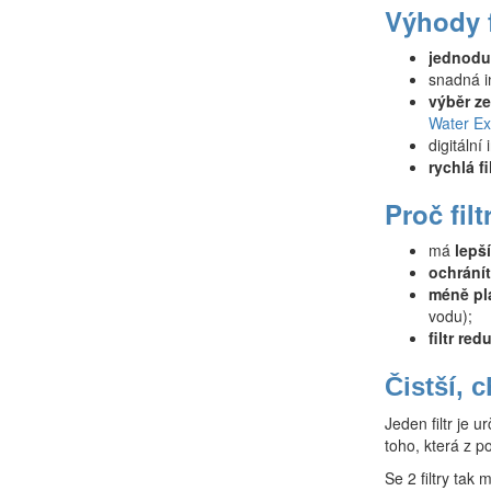
Výhody f
jednodu
snadná in
výběr ze
Water Ex
digitální
rychlá fi
Proč fil
má
lepš
ochránít
méně pl
vodu);
filtr red
Čistší, 
Jeden filtr je u
toho, která z p
Se 2 filtry tak