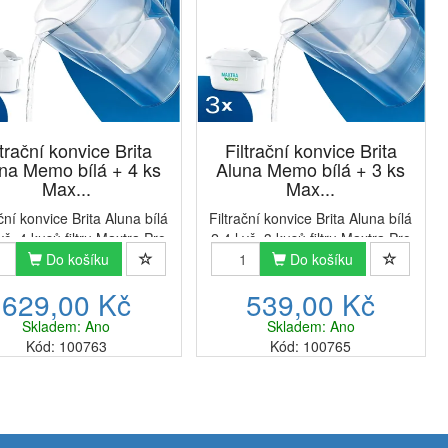
ltrační konvice Brita
Filtrační konvice Brita
na Memo bílá + 4 ks
Aluna Memo bílá + 3 ks
Max...
Max...
ační konvice Brita Aluna bílá
Filtrační konvice Brita Aluna bílá
 vč. 4 kusů filtru Maxtra Pro
2,4 l vč. 3 kusů filtru Maxtra Pro
e PerformanceModerní a
Pure PerformanceModerní a
Do košíku
Do košíku
ová konvice Brita Aluna na
stylová konvice Brita Aluna na
629,00 Kč
539,00 Kč
filtrování vody v bílém
filtrování vody v bílém
vedení využívá vodní filtr
provedení využívá vodní filtr
Skladem: Ano
Skladem: Ano
Brita Maxtra Pro. F...
Brita Maxtra Pro. F...
Kód: 100763
Kód: 100765