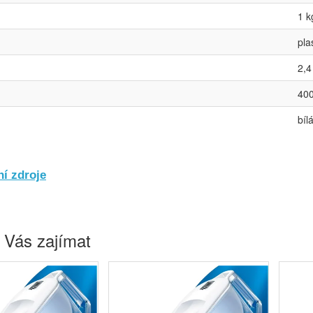
1 k
pla
2,4 
40
bíl
í zdroje
 Vás zajímat