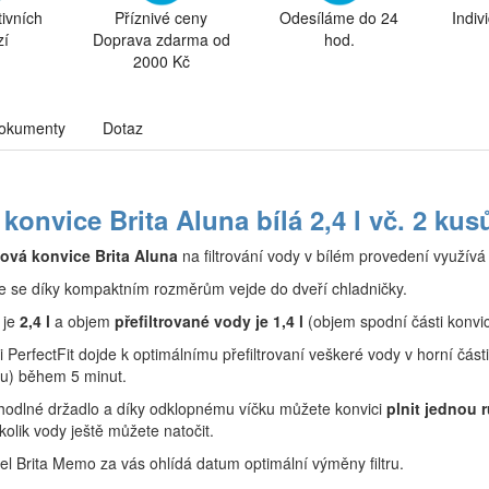
tivních
Příznivé ceny
Odesíláme do 24
Indiv
zí
Doprava zdarma od
hod.
2000 Kč
okumenty
Dotaz
í konvice Brita Aluna bílá 2,4 l vč. 2 ku
lová konvice Brita Aluna
na filtrování vody v bílém provedení využív
ice se díky kompaktním rozměrům vejde do dveří chladničky.
 je
2,4 l
a objem
přefiltrované vody je 1,4 l
(objem spodní části konvic
i PerfectFit dojde k optimálnímu přefiltrovaní veškeré vody v horní části
ltru) během 5 minut.
odlné držadlo a díky odklopnému víčku můžete konvici
plnit jednou 
kolik vody ještě můžete natočit.
tel Brita Memo za vás ohlídá datum optimální výměny filtru.