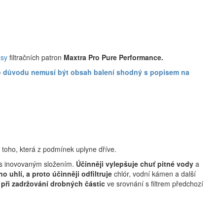
usy
filtračních patron
Maxtra
Pro Pure Performance
.
oto důvodu nemusí být obsah balení shodný s popisem na
 toho, která z podmínek uplyne dříve.
+ s inovovaným složením.
Účinněji vylepšuje chuť pitné vody
a
ho uhlí, a proto účinněji odfiltruje
chlór, vodní kámen a další
 při zadržování drobných částic
ve srovnání s filtrem předchozí