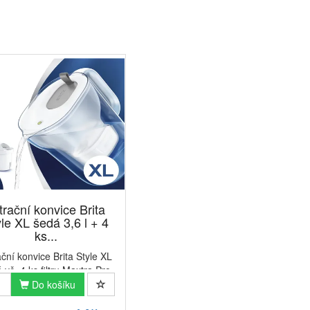
ltrační konvice Brita
le XL šedá 3,6 l + 4
ks...
rační konvice Brita Style XL
 vč. 4 ks filtru Maxtra Pro
re PerformanceFiltrační
Do košíku
ice Brita Style XL v šedé