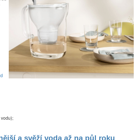
e
rd
 vodu);
nější a svěží voda až na půl roku