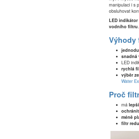
manipulaci i s 
obsluhovat ko
LED indikátor 
vodního filtru
Výhody f
jednodu
snadná v
LED indik
rychlá fi
výběr ze
Water Ex
Proč fil
má
lepš
ochránít
méně pl
filtr red