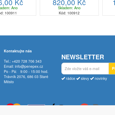
6,00 Kč
820,00 Kč
lkový objem 3,6 l a
barvě má celkový objem 3,6 l a
barv
traci vody vodní filtry
využívá k filtraci vody vodní filtry
využív
ladem: Ano
Skladem: Ano
ita Maxtr...
Brita Maxtr...
d: 100911
Kód: 100912
Kontaktujte nás
NEWSLETTER
Tel.: +420 728 706 343
Email:
info@penepex.cz
P
Po - Pá:
9:00 - 15:00 hod.
Trávník 2076, 686 03 Staré
rádce
slevy
novinky
Město