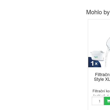
Mohlo by
Filtračn
Style XL
Filtrační k
šedá vč. 1 
Pure Per
konvice Br