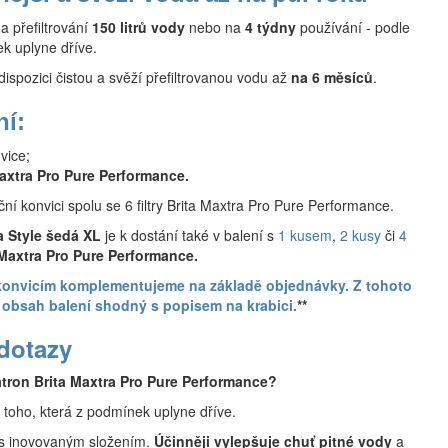
na přefiltrování
150 litrů vody
nebo na
4 týdny
používání - podle
ek uplyne dříve.
 dispozici čistou a svěží přefiltrovanou vodu až
na 6 měsíců
.
ní:
vice;
axtra Pro Pure Performance.
ační konvici spolu se 6 filtry Brita Maxtra Pro Pure Performance.
a Style šedá XL
je k dostání také v balení s
1 kusem
,
2 kusy
či
4
Maxtra
Pro Pure Performance
.
ím konvicím komplementujeme na základě objednávky. Z tohoto
obsah balení shodný s popisem na krabici.
**
 dotazy
atron Brita Maxtra Pro Pure Performance?
 toho, která z podmínek uplyne dříve.
+ s inovovaným složením.
Účinněji vylepšuje chuť pitné vody
a