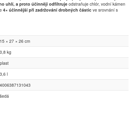
ho uhlí, a proto účinněji odfiltruje
odstraňuje chlór, vodní kámen
je
4× účinnější při zadržování drobných částic
ve srovnání s
15 × 27 × 26 cm
0,8 kg
plast
3,6 l
4006387131043
šedá