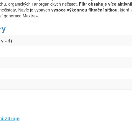
chu, organických i anorganických nečistot.
Filtr obsahuje více aktivní
nečistoty
.
Navíc je vybaven
vysoce výkonnou filtrační síťkou
, která 
ozí generace Maxtra+.
ry
v × š)
í zdroje