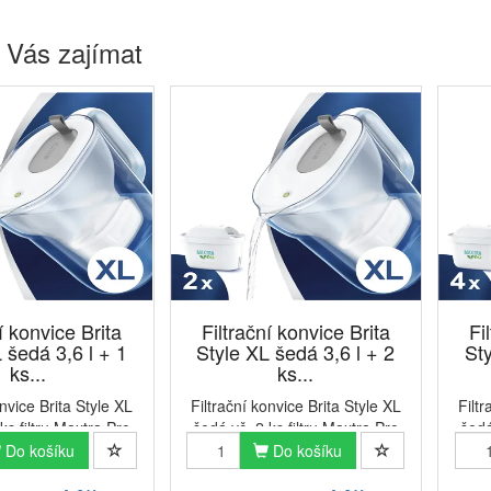
 Vás zajímat
í konvice Brita
Filtrační konvice Brita
Fi
 šedá 3,6 l + 1
Style XL šedá 3,6 l + 2
Sty
ks...
ks...
onvice Brita Style XL
Filtrační konvice Brita Style XL
Filt
ks filtru Maxtra Pro
šedá vč. 2 ks filtru Maxtra Pro
šedá
formanceFiltrační
Pure PerformanceFiltrační
Pu
Do košíku
Do košíku
ita Style XL v šedé
konvice Brita Style XL v šedé
konv