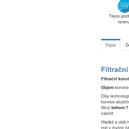
Tisíce pozi
recen
Popis
D
Filtračn
Filtrační konv
Objem
konvice
Díky technologi
konvice skutečn
filtru)
během 7
natočit.
Hladké a oblé t
mýt v myčce n