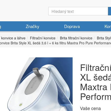
g
Značky
Doprava
Kon
í konvice a láhve
Filtrační konvice
Brita filtrační konvice
Brita Sty
konvice Brita Style XL šedá 3,6 l + 6 ks filtru Maxtra Pro Pure Performa
Filtračn
XL šedá 
Maxtra 
Perfor
Vaše cena