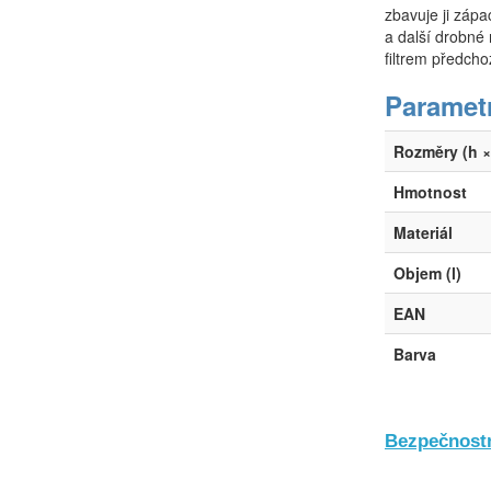
zbavuje ji zápa
a další drobné 
filtrem předch
Paramet
Rozměry (h × 
Hmotnost
Materiál
Objem (l)
EAN
Barva
Bezpečnostn