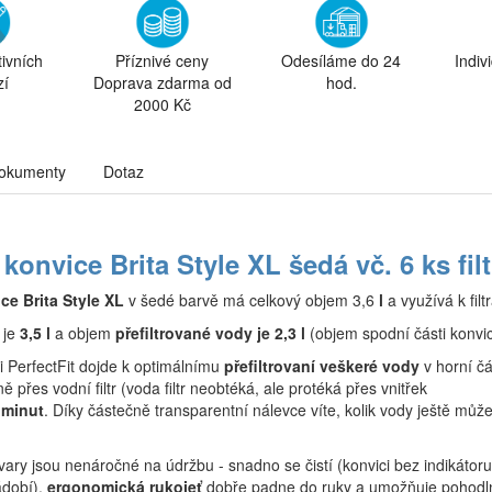
tivních
Příznivé ceny
Odesíláme do 24
Indiv
zí
Doprava zdarma od
hod.
2000 Kč
okumenty
Dotaz
í konvice Brita Style XL šedá vč. 6 ks f
ice Brita Style XL
v šedé barvě má celkový objem 3,6
l
a využívá k filt
 je
3,5 l
a objem
přefiltrované vody je 2,3 l
(objem spodní části konvic
i PerfectFit dojde k optimálnímu
přefiltrovaní veškeré vody
v horní čá
ě přes vodní filtr (voda filtr neobtéká, ale protéká přes vnitřek
 minut
. Díky částečně transparentní nálevce víte, kolik vody ještě můž
vary jsou nenáročné na údržbu - snadno se čistí (konvici bez indikátoru
ádobí),
ergonomická rukojeť
dobře padne do ruky a umožňuje pohodl