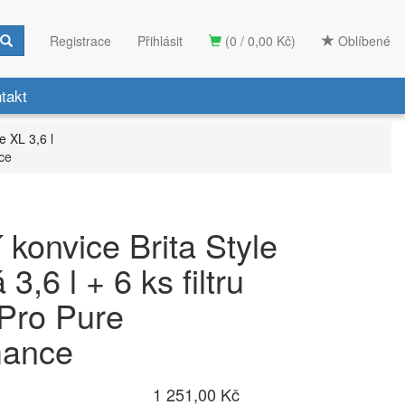
Registrace
Přihlásit
(0 / 0,00 Kč)
Oblíbené
takt
le XL 3,6 l
nce
í konvice Brita Style
3,6 l + 6 ks filtru
Pro Pure
mance
1 251,00 Kč