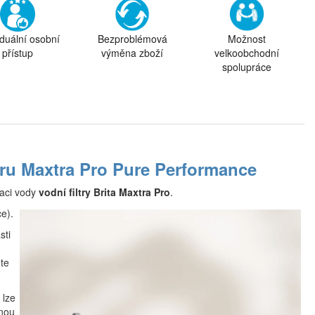
iduální osobní
Bezproblémová
Možnost
přístup
výměna zboží
velkoobchodní
spolupráce
iltru Maxtra Pro Pure Performance
raci vody
vodní filtry Brita Maxtra Pro
.
e).
sti
ete
 lze
nou