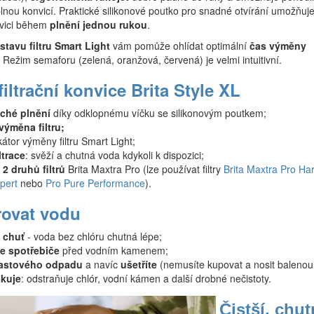
plnou konvicí. Praktické silikonové poutko pro snadné otvírání umožňuj
nvici během
plnění jednou rukou
.
stavu filtru Smart Light
vám pomůže ohlídat optimální
čas výměny
. Režim semaforu (zelená, oranžová, červená) je velmi intuitivní.
iltrační konvice Brita Style XL
ché plnění
díky odklopnému víčku se silikonovým poutkem;
ýměna filtru;
átor výměny filtru Smart Light;
ltrace
: svěží a chutná voda kdykoli k dispozici;
 2 druhů filtrů
Brita Maxtra Pro (lze používat filtry
Brita Maxtra Pro Ha
pert
nebo
Pro Pure Performance
).
trovat vodu
í chuť
- voda bez chlóru chutná lépe;
e spotřebiče
před vodním kamenem;
astového odpadu
a navíc
ušetříte
(nemusíte kupovat a nosit balenou
ukuje
: odstraňuje chlór, vodní kámen a další drobné nečistoty.
Čistší, chut