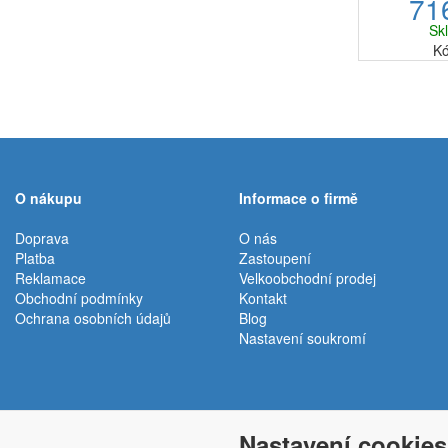
71
barvě má ce
využívá k fil
Sk
Br
Kó
O nákupu
Informace o firmě
Doprava
O nás
Platba
Zastoupení
Reklamace
Velkoobchodní prodej
Obchodní podmínky
Kontakt
Ochrana osobních údajů
Blog
Nastavení soukromí
Nastavení cookies