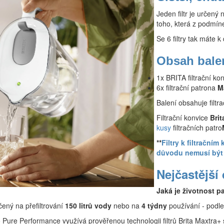
Jeden filtr je určený 
toho, která z podmín
Se 6 filtry tak máte k
Obsah bale
1x BRITA filtrační kon
6x filtrační patrona
M
Balení obsahuje filtr
Filtrační konvice
Brit
kusy
filtračních patro
**
Filtry k filtračn
důvodu nemusí být 
Nejčastější
Jaká je životnost p
rčený na přefiltrování
150 litrů vody
nebo na
4 týdny
používání - podle
ro Pure Performance využívá prověřenou technologii filtrů Brita Maxtra