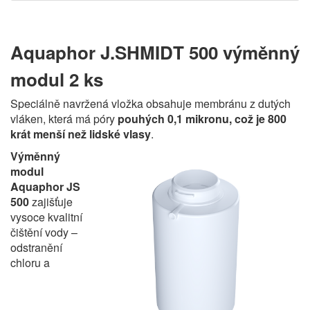
Aquaphor J.SHMIDT 500 výměnný
modul 2 ks
Speciálně navržená vložka obsahuje membránu z dutých
vláken, která má póry
pouhých 0,1 mikronu, což je 800
krát menší než lidské vlasy
.
Výměnný
modul
Aquaphor JS
500
zajišťuje
vysoce kvalitní
čištění vody –
odstranění
chloru a