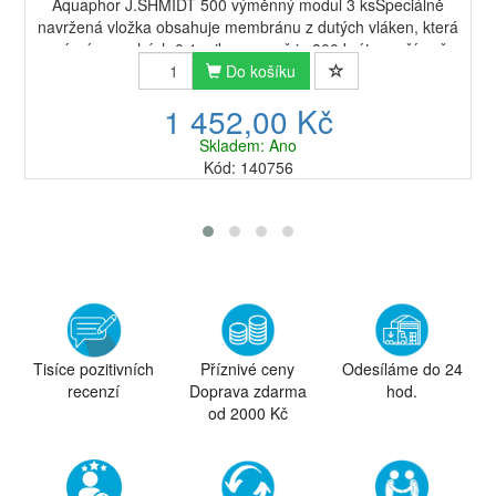
Aquaphor J.SHMIDT 500 výměnný modul 3 ksSpeciálně
navržená vložka obsahuje membránu z dutých vláken, která
má póry pouhých 0,1 mikronu, což je 800 krát menší než
lidské vlasy. Výměnný modul Aquaphor J...
Do košíku
1 452,00 Kč
Skladem: Ano
Kód: 140756
Tisíce pozitivních
Příznivé ceny
Odesíláme do 24
recenzí
Doprava zdarma
hod.
od 2000 Kč