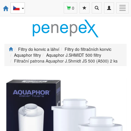
Toggle
Toggle
Togg
0
search
navigation
navi
Filtry do konvic a láhví
Filtry do filtračních konvic
Aquaphor filtry
Aquaphor J.SHMIDT 500 filtry
Filtrační patrona Aquaphor J.Shmidt JS 500 (A500) 2 ks