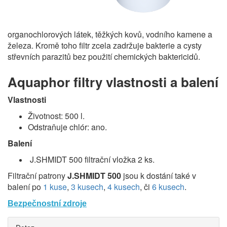
organochlorových látek, těžkých kovů, vodního kamene a
železa. Kromě toho filtr zcela zadržuje bakterie a cysty
střevních parazitů bez použití chemických baktericidů.
Aquaphor filtry vlastnosti a balení
Vlastnosti
Životnost: 500 l.
Odstraňuje chlór: ano.
Balení
J.SHMIDT 500 filtrační vložka 2 ks.
Filtrační patrony
J.SHMIDT 500
jsou k dostání také v
balení po
1 kuse
,
3 kusech
,
4 kusech
, či
6 kusech
.
Bezpečnostní zdroje