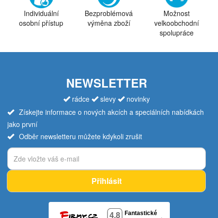
Individuální
Bezproblémová
Možnost
osobní přístup
výměna zboží
velkoobchodní
spolupráce
NEWSLETTER
rádce
slevy
novinky
Získejte informace o nových akcích a speciálních nabídkách
jako první
Odběr newsletteru můžete kdykoli zrušit
Přihlásit