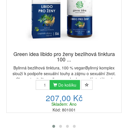
Green idea libido pro ženy bezlihová tinktura
100 ...
Bylinná bezlihová tinktura, 100 % veganBylinný komplex
slouží k podpoře sexuální touhy a zájmu o sexuální život.
Obnovuje vitalitu, celkovou pohodu a uvolňuje tělo od
zvýšeného stresu. Byliny přispíva...
Do košíku
207,00 Kč
Skladem: Ano
Kód: 801001