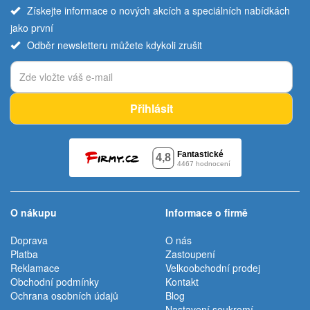
Získejte informace o nových akcích a speciálních nabídkách
jako první
Odběr newsletteru můžete kdykoli zrušit
Přihlásit
O nákupu
Informace o firmě
Doprava
O nás
Platba
Zastoupení
Reklamace
Velkoobchodní prodej
Obchodní podmínky
Kontakt
Ochrana osobních údajů
Blog
Nastavení soukromí