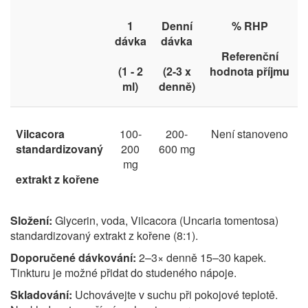
1
Denní
% RHP
dávka
dávka
Referenční
(1 - 2
(2-3 x
hodnota příjmu
ml)
denně)
Vilcacora
100-
200-
Není stanoveno
standardizovaný
200
600 mg
mg
extrakt z kořene
Složení:
Glycerin, voda, Vilcacora (Uncaria tomentosa)
standardizovaný extrakt z kořene (8:1).
Doporučené dávkování:
2–3× denně 15–30 kapek.
Tinkturu je možné přidat do studeného nápoje.
Skladování:
Uchovávejte v suchu při pokojové teplotě.