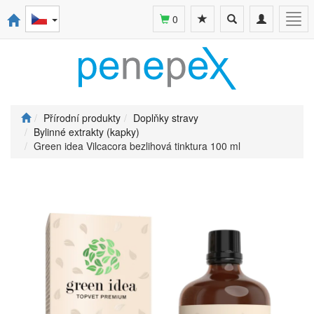
Toggle
Toggle
Togg
0
search
navigation
navi
Přírodní produkty
Doplňky stravy
Bylinné extrakty (kapky)
Green idea Vilcacora bezlihová tinktura 100 ml