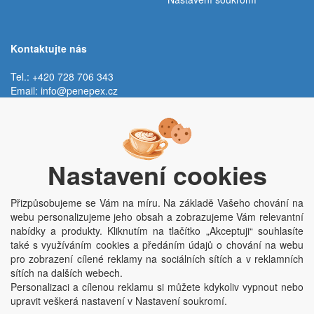
Kontaktujte nás
Tel.: +420 728 706 343
Email:
info@penepex.cz
Po - Pá:
9:00 - 15:00 hod.
Trávník 2076, 686 03 Staré Město
Nastavení cookies
Přizpůsobujeme se Vám na míru. Na základě Vašeho chování na
webu personalizujeme jeho obsah a zobrazujeme Vám relevantní
nabídky a produkty. Kliknutím na tlačítko „Akceptuji“ souhlasíte
také s využíváním cookies a předáním údajů o chování na webu
pro zobrazení cílené reklamy na sociálních sítích a v reklamních
Copyright © Penepex s.r.o. 2025, powered by
ABRA E-shop
sítích na dalších webech.
Penepex s.r.o., Za Špicí 1798, 686 03 Staré Město; IČO: 03220923; DIČ:
Personalizaci a cílenou reklamu si můžete kdykoliv vypnout nebo
CZ03220923; zápis do obchodního rejstříku dne 22. 7. 2014, krajský soud v
upravit veškerá nastavení v Nastavení soukromí.
Brně oddíl C, vložka 84002