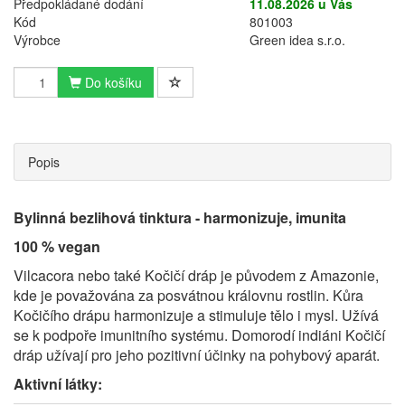
Předpokládané dodání
11.08.2026 u Vás
Kód
801003
Výrobce
Green idea s.r.o.
Do košíku
Popis
Bylinná bezlihová tinktura - harmonizuje, imunita
100 % vegan
Vilcacora nebo také Kočičí dráp je původem z Amazonie,
kde je považována za posvátnou královnu rostlin. Kůra
Kočičího drápu harmonizuje a stimuluje tělo i mysl. Užívá
se k podpoře imunitního systému. Domorodí indiáni Kočičí
dráp užívají pro jeho pozitivní účinky na pohybový aparát.
Aktivní látky: