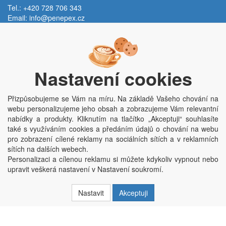
Tel.: +420 728 706 343
Email:
info@penepex.cz
Po - Pá:
9:00 - 15:00 hod.
Trávník 2076, 686 03 Staré Město
Nastavení cookies
Přizpůsobujeme se Vám na míru. Na základě Vašeho chování na
webu personalizujeme jeho obsah a zobrazujeme Vám relevantní
nabídky a produkty. Kliknutím na tlačítko „Akceptuji“ souhlasíte
také s využíváním cookies a předáním údajů o chování na webu
pro zobrazení cílené reklamy na sociálních sítích a v reklamních
Copyright © Penepex s.r.o. 2025, powered by
ABRA E-shop
sítích na dalších webech.
Penepex s.r.o., Za Špicí 1798, 686 03 Staré Město; IČO: 03220923; DIČ:
Personalizaci a cílenou reklamu si můžete kdykoliv vypnout nebo
CZ03220923; zápis do obchodního rejstříku dne 22. 7. 2014, krajský soud v
upravit veškerá nastavení v Nastavení soukromí.
Brně oddíl C, vložka 84002
Nastavit
Akceptuji