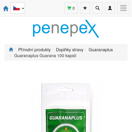
Toggle
Toggle
Togg
0
search
navigation
navi
Přírodní produkty
Doplňky stravy
Guaranaplus
Guaranaplus Guarana 100 kapslí