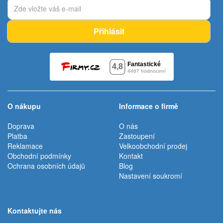
Přihlásit
O nákupu
Informace o firmě
Doprava
O nás
Platba
Zastoupení
Reklamace
Velkoobchodní prodej
Obchodní podmínky
Kontakt
Ochrana osobních údajů
Blog
Nastavení soukromí
Kontaktujte nás