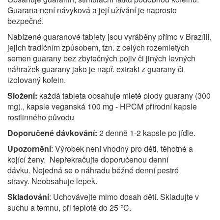
Guarana není návyková a její užívání je naprosto
bezpečné.
Nabízené guaranové tablety jsou vyráběny přímo v Brazílii,
jejich tradičním způsobem, tzn. z celých rozemletých
semen guarany bez zbytečných pojiv či jiných levných
náhražek guarany jako je např. extrakt z guarany či
izolovaný kofein.
Složení:
k
aždá tableta obsahuje mleté plody guarany (300
mg)., kapsle veganská 100 mg - HPCM přírodní kapsle
rostlinného původu
Doporučené dávkování:
2 denně 1-2 kapsle po jídle.
Upozornění
: Výrobek není vhodný pro děti, těhotné a
kojící ženy. Nepřekračujte doporučenou denní
dávku. Nejedná se o náhradu běžné denní pestré
stravy. Neobsahuje lepek.
Skladování
: Uchovávejte mimo dosah dětí. Skladujte v
suchu a temnu, při teplotě do 25 °C.