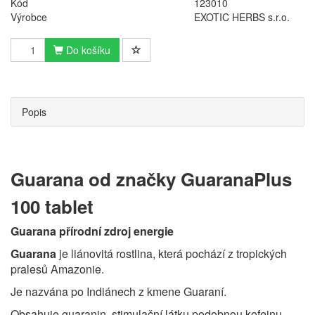
Kód
123010
Výrobce
EXOTIC HERBS s.r.o.
Do košíku
Popis
Guarana od značky GuaranaPlus
100 tablet
Guarana přírodní zdroj energie
Guarana
je liánovitá rostlina, která pochází z tropických
pralesů Amazonie.
Je nazvána po Indiánech z kmene Guaraní.
Obsahuje guaranin, stimulační látku podobnou kofeinu.