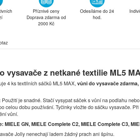
tivních
Příznivé ceny
Odesíláme do 24
Indiv
zí
Doprava zdarma od
hod.
2000 Kč
otaz
o vysavače z netkané textilie ML5 M
uje 4 ks textilních sáčků ML5 MAX,
vůni do vysavače zdarma, 
:
Použití je snadné. Stačí vysypat sáček s vůní na podlahu neb
po celou dobu používání. Tyčinky vložte do sáčku vysavače. Při z
ění vůní.
e: MIELE GN, MIELE Complete C2, MIELE Complete C3, MIE
savače Jolly nenechají ladem žádný prach ani špínu.