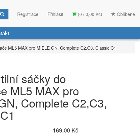
Registrace
Přihlásit
(0 / 0,00 Kč)
Oblíbené
takt
ysavače ML5 MAX pro MIELE GN, Complete C2,C3, Classic C1
xtilní sáčky do
če ML5 MAX pro
GN, Complete C2,C3,
 C1
169,00 Kč