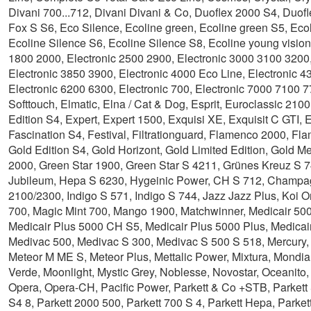
Divani 700...712, Divani Divani & Co, Duoflex 2000 S4, Duof
Fox S S6, Eco Silence, Ecoline green, Ecoline green S5, Eco
Ecoline Silence S6, Ecoline Silence S8, Ecoline young vision, 
1800 2000, Electronic 2500 2900, Electronic 3000 3100 3200
Electronic 3850 3900, Electronic 4000 Eco Line, Electronic 4
Electronic 6200 6300, Electronic 700, Electronic 7000 7100 77
Softtouch, Elmatic, Elna / Cat & Dog, Esprit, Euroclassic 210
Edition S4, Expert, Expert 1500, Exquisi XE, Exquisit C GTI, E
Fascination S4, Festival, Filtrationguard, Flamenco 2000, Fla
Gold Edition S4, Gold Horizont, Gold Limited Edition, Gold Me
2000, Green Star 1900, Green Star S 4211, Grünes Kreuz S 7
Jubileum, Hepa S 6230, Hygeinic Power, CH S 712, Champa
2100/2300, Indigo S 571, Indigo S 744, Jazz Jazz Plus, Koi O
700, Magic Mint 700, Mango 1900, Matchwinner, Medicair 500
Medicair Plus 5000 CH S5, Medicair Plus 5000 Plus, Medicair
Medivac 500, Medivac S 300, Medivac S 500 S 518, Mercury,
Meteor M ME S, Meteor Plus, Mettalic Power, Mixtura, Mond
Verde, Moonlight, Mystic Grey, Noblesse, Novostar, Oceanit
Opera, Opera-CH, Pacific Power, Parkett & Co +STB, Parkett
S4 8, Parkett 2000 500, Parkett 700 S 4, Parkett Hepa, Parke