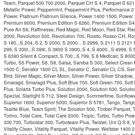
Team, Parquet 500 700 2000, Parquet CH S 4, Parquet S 6210,
Metallic Power, Peppermint, Peppermint Plus, Performance 21
Power, Platinum Platinum Silence, Power 1400 1500, Powe
Premium 8000, Premium Edition S 6260, Premium Edition S4,
Pure Air S6, Raffinesse, Red Magic, Red Moon, Red Star, Re
2000, Revolution 500, Revolution 700, Rosito, Rosso CH, Ro
S 180...S 204, S 2, S 2000, S 2000…S 2999, S 2111 S 2121 S 
299, S 300i...S 399i, S 3800 S 3900, S 4, S 4000...S 4999, 
S 6390 Silent & Compact, S 700...S 799, S 8 Medicair, S 80
Turbo, S5 Power, S6, S8, Salsa, Samba S 300, Select Clean 
1500 C, Senator 1600 CL SL, Senator C, Senator CL CS, Senat
Bird, Silver Magic, Silver Moon, Silver Power, Silver Shadow, 
Smaragd, Smaragd Plus, Soft Blue 700, Soft Green 700, Soft Re
Plus, Solaris Turbo Plus, Solution 2000, Solution 500, Solu
Spezial, Starlight S 712, Steel Design, Summertime, Sunflow
Superior 1600, Superior 5000, Superior S 5781, Tango, Tango
Tealite Blue, Team Spirit, The Solution 500, Timber Parquet,
Torino, Total Care, Total Care 2000, Tropic, Turbo, Turbo 
300 700, Turbostar 300, Turboteam Plus, Twister, Uni Q S 8, Va
Vitality Clean, Vitality Parquet, Vitality Power, Weltstar 1400