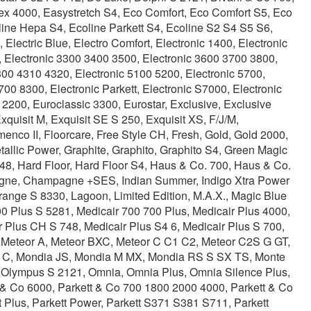
lex 4000, Easystretch S4, Eco Comfort, Eco Comfort S5, Eco
line Hepa S4, Ecoline Parkett S4, Ecoline S2 S4 S5 S6,
Electric Blue, Electro Comfort, Electronic 1400, Electronic
, Electronic 3300 3400 3500, Electronic 3600 3700 3800,
300 4310 4320, Electronic 5100 5200, Electronic 5700,
00 8300, Electronic Parkett, Electronic S7000, Electronic
0 2200, Euroclassic 3300, Eurostar, Exclusive, Exclusive
xquisit M, Exquisit SE S 250, Exquisit XS, F/J/M,
menco II, Floorcare, Free Style CH, Fresh, Gold, Gold 2000,
tallic Power, Graphite, Graphito, Graphito S4, Green Magic
48, Hard Floor, Hard Floor S4, Haus & Co. 700, Haus & Co.
gne, Champagne +SES, Indian Summer, Indigo Xtra Power
range S 8330, Lagoon, Limited Edition, M.A.X., Magic Blue
0 Plus S 5281, Medicair 700 700 Plus, Medicair Plus 4000,
 Plus CH S 748, Medicair Plus S4 6, Medicair Plus S 700,
 Meteor A, Meteor BXC, Meteor C C1 C2, Meteor C2S G GT,
ia C, Mondia JS, Mondia M MX, Mondia RS S SX TS, Monte
o, Olympus S 2121, Omnia, Omnia Plus, Omnia Silence Plus,
 & Co 6000, Parkett & Co 700 1800 2000 4000, Parkett & Co
tt Plus, Parkett Power, Parkett S371 S381 S711, Parkett