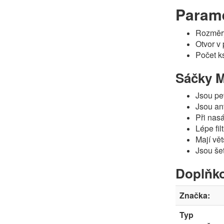
Parame
Rozměr
Otvor v
Počet ks
Sáčky M
Jsou pe
Jsou ant
Při nas
Lépe fil
Mají vět
Jsou šet
Doplňko
Značka:
Typ