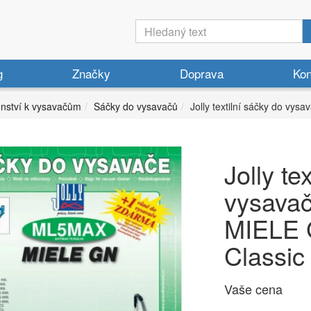
g
Značky
Doprava
Kon
enství k vysavačům
Sáčky do vysavačů
Jolly textilní sáčky do v
Jolly te
vysava
MIELE 
Classic
Vaše cena