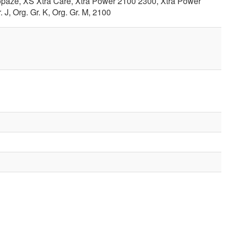
paze, XS Xtra Care, Xtra Power 2100 2300, Xtra Power
 J, Org. Gr. K, Org. Gr. M, 2100