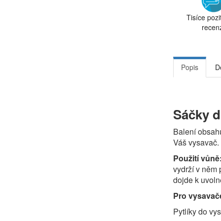
Tisíce pozi
recen
Popis
D
Sáčky d
Balení obsah
Váš vysavač.
Použití vůně
vydrží v něm 
dojde k uvoln
Pro vysavač
Pytlíky do vy