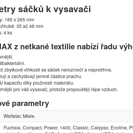
try sáčků k vysavači
y: 185 x 265 mm
 přírubě: 35 až 48 mm
: 4 ks
AX z netkané textilie nabízí řadu vý
vnější.
ibakteriální.
átí zbytkové vlhkosti se sáček nerozmočí a neprotrhne.
trují a zachytávají jemné částice prachu.
ší kapacitu díky pružnosti materiálu.
rnější pro váš vysavač, protože propouštějí lépe vzduch.
vé parametry
Weltstar, Miele
Fuchsia, Compact, Power, 1400, Classic, Calypso, Ecoline, Pl