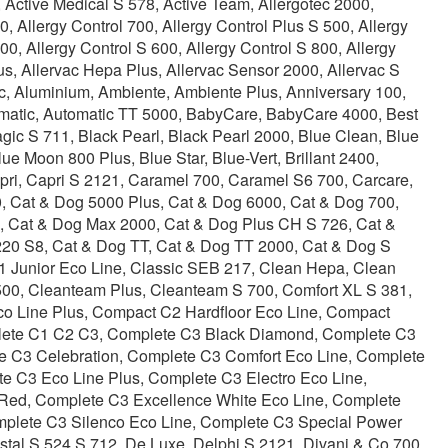
ctive Medical S 578, Active Team, Allergotec 2000,
0, Allergy Control 700, Allergy Control Plus S 500, Allergy
00, Allergy Control S 600, Allergy Control S 800, Allergy
s, Allervac Hepa Plus, Allervac Sensor 2000, Allervac S
ic, Aluminium, Ambiente, Ambiente Plus, Anniversary 100,
tomatic, Automatic TT 5000, BabyCare, BabyCare 4000, Best
gic S 711, Black Pearl, Black Pearl 2000, Blue Clean, Blue
e Moon 800 Plus, Blue Star, Blue-Vert, Brillant 2400,
, Capri, Capri S 2121, Caramel 700, Caramel S6 700, Carcare,
, Cat & Dog 5000 Plus, Cat & Dog 6000, Cat & Dog 700,
, Cat & Dog Max 2000, Cat & Dog Plus CH S 726, Cat &
220 S8, Cat & Dog TT, Cat & Dog TT 2000, Cat & Dog S
C1 Junior Eco Line, Classic SEB 217, Clean Hepa, Clean
00, Cleanteam Plus, Cleanteam S 700, Comfort XL S 381,
 Line Plus, Compact C2 Hardfloor Eco Line, Compact
plete C1 C2 C3, Complete C3 Black Diamond, Complete C3
e C3 Celebration, Complete C3 Comfort Eco Line, Complete
e C3 Eco Line Plus, Complete C3 Electro Eco Line,
Red, Complete C3 Excellence White Eco Line, Complete
mplete C3 Silenco Eco Line, Complete C3 Special Power
stal S 524 S 712, De Luxe, Delphi S 2121, Divani & Co 700,