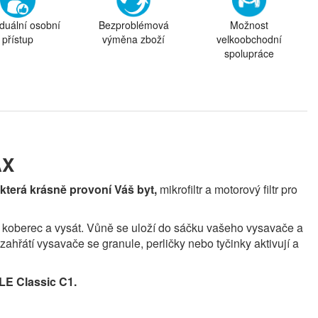
iduální osobní
Bezproblémová
Možnost
přístup
výměna zboží
velkoobchodní
spolupráce
AX
která krásně provoní Váš byt,
mikrofiltr a motorový filtr pro
o koberec a vysát. Vůně se uloží do sáčku vašeho vysavače a
ahřátí vysavače se granule, perličky nebo tyčinky aktivují a
LE Classic C1.