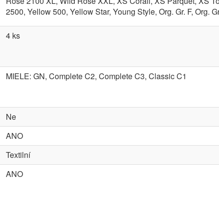
Rose 2100 XL, Wild Rose XXL, XS Corail, XS Parquet, XS To
2500, Yellow 500, Yellow Star, Young Style, Org. Gr. F, Org. Gr.
4 ks
MIELE: GN, Complete C2, Complete C3, Classic C1
Ne
ANO
Textilní
ANO