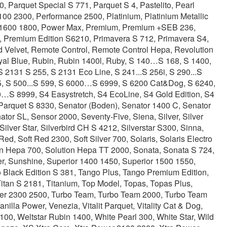
 Parquet Special S 771, Parquet S 4, Pastelito, Pearl
00 2300, Performance 2500, Platinium, Platinium Metallic
r 1600 1800, Power Max, Premium, Premium +SEB 236,
 Premium Edition S6210, Primavera S 712, Primavera S4,
d Velvet, Remote Control, Remote Control Hepa, Revolution
yal Blue, Rubin, Rubin 1400l, Ruby, S 140…S 168, S 1400,
2131 S 255, S 2131 Eco Line, S 241...S 256i, S 290...S
S 5, S 500...S 599, S 6000…S 6999, S 6200 Cat&Dog, S 6240,
00…S 8999, S4 Easystretch, S4 EcoLine, S4 Gold Edition, S4
Parquet S 8330, Senator (Boden), Senator 1400 C, Senator
or SL, Sensor 2000, Seventy-Five, Siena, Silver, Silver
Silver Star, Silverbird CH S 4212, Silverstar S300, Sinna,
d, Soft Red 2300, Soft Silver 700, Solaris, Solaris Electro
tion Hepa 700, Solution Hepa TT 2000, Sonata, Sonata S 724,
er, Sunshine, Superior 1400 1450, Superior 1500 1550,
 Black Edition S 381, Tango Plus, Tango Premium Edition,
 Titan S 2181, Titanium, Top Model, Topas, Topas Plus,
Power 2300 2500, Turbo Team, Turbo Team 2000, Turbo Team
nilla Power, Venezia, Vitalit Parquet, Vitality Cat & Dog,
 2100, Weltstar Rubin 1400, White Pearl 300, White Star, Wild