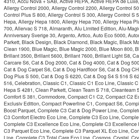
4310, Accu Nova + SAB, Active HEPA, Active HEPA de Luxe, A
Allergy Control 2000, Allergy Control 2200, Allergy Control 50
Control Plus S 800, Allergy Control S 300, Allergy Control S 5
Hepa, Allergy Hepa 1800, Allergy Hepa 700, Allergy Hepa Plu
700, Allervac S 718, Almaranth, Alu Limited Edition, Alu-Mag
Anniversary Sverige 30, Argento, Artico, Auto Eco 5000, Au
Parkett, Black Design, Black Diamond, Black Magic, Black Ma
Clean 1900, Blue Magic, Blue Magic 2000, Blue Moon 800, Blu
Brillant 3500, Brillant 5600, Brillant 7600, Brillant Light S8
Carcare S6, Cat & Dog 2000, Cat & Dog 4000, Cat & Dog 500
Cat & Dog Carpet S6, Cat & Dog Hardfloor S6, Cat & Dog CH
Dog Plus S 500, Cat & Dog S 6220, Cat & Dog S4 S 516 S 6
516, Celebration, Classic C1, Classic C1 Eco Line, Classic 
Hepa S 4281, Clean Parkett, Clean Team S 718, Cleanteam 5
Comfort S 381, Commodore, Compact C1 C2, Compact C2 Eco
Exclusiv Edition, Compact Powerline C1, Compact S6, Com
Boost Parquet, Complete C3 Cat & Dog Power Line, Complet
C3 Comfort Electro Eco Line, Complete C3 Eco Line, Complet
Complete C3 Excellence Eco Line, Complete C3 Excellence 
C3 Parquet Eco Line, Complete C3 Parquet XL Eco Line, Co
Line, Complete C3 Total Care Eco Line, Cosmos, Crystal, Cry