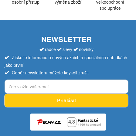
osobní přístup
výměna zboží
velkoobchodní
spolupráce
NEWSLETTER
rádce
slevy
novinky
Získejte informace o nových akcích a speciálních nabídkách
jako první
Odběr newsletteru můžete kdykoli zrušit
Přihlásit