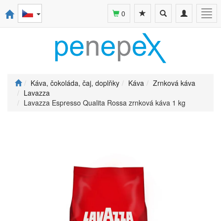
Toggle
Toggle
Togg
0
search
navigation
navi
Káva, čokoláda, čaj, doplňky
Káva
Zrnková káva
Lavazza
Lavazza Espresso Qualita Rossa zrnková káva 1 kg