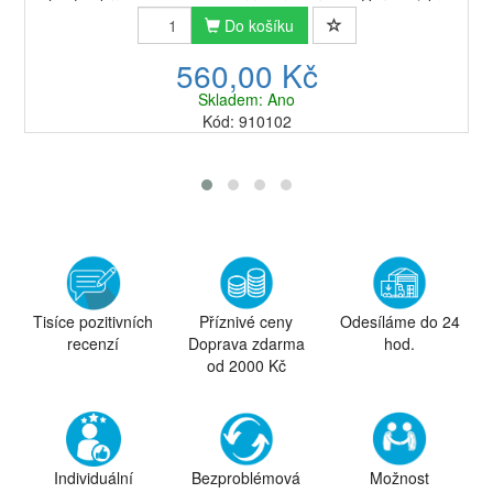
hustou krémovou pěnou a výrazným aroma. Harmonická
směs 50% Arabiky a 50% Robusty z pečlivě ...
Do košíku
560,00 Kč
Skladem: Ano
Kód: 910102
Tisíce pozitivních
Příznivé ceny
Odesíláme do 24
recenzí
Doprava zdarma
hod.
od 2000 Kč
Individuální
Bezproblémová
Možnost