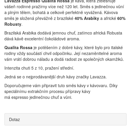
Lavazza Espresso Qualita Rossa
je káva, která ztělesňuje
vášeň rodinné pražírny více než 120 let. Směs s jedinečnou vůní
a plným tělem, bohatá a celkově perfektně vyvážená. Kávova
směs je složená převážně z brazilské
40% Arabiky
a africké
60%
Robusty
.
Brazilská Arabika dodává jemnou chuť, zatímco africká Robusta
dává kávě excelentní čokoládové aroma.
Qualita Rossa
je potěšením z dobré kávy, které bylo pro italské
rodiny vždy součástí chvil odpočinku. Její nezaměnitelné aroma
vám vrátí dobrou náladu a dodá radost ze společných okamžiků.
Intenzita chuti 5 z 10, pražení střední.
Jedná se o nejprodávanější druh kávy značky Lavazza.
Doporučujeme vám připravit tuto směs kávy v kávovaru. Díky
speciálnímu extrakčním procesu přípravy kávy
má espresso jedinečnou chuť a vůni.
Dotaz