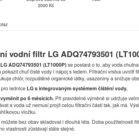
2000 Kč
otaz
lní vodní filtr LG ADQ74793501 (LT10
LG ADQ74793501 (LT1000P)
se postará o to, aby voda chutna
pokazit chuť čisté vody i nápoj s ledem. Filtrační vrstva uvnitř 
edukuje chlór, rozpuštěné organické látky, usazeniny a snižuje o
ý pro lednice
LG s integrovaným systémem čištění vody.
é vyměnit po 6 měsících.
Při pravidelné výměně si udržuje velmi 
vat a voda už nemusí projít celou filtrační částí tak, jak má. 
hlíkovou vložku.
r můžete bez obav skladovat i dlouhá léta. Doba použitelnosti filt
ho vlastnosti zůstávají stále stejné.