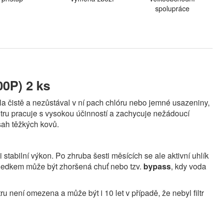
spolupráce
00P) 2 ks
la čistě a nezůstával v ní pach chlóru nebo jemné usazeniny,
filtru pracuje s vysokou účinností a zachycuje nežádoucí
bsah těžkých kovů.
stabilní výkon. Po zhruba šesti měsících se ale aktivní uhlík
Výsledkem může být zhoršená chuť nebo tzv.
bypass
, kdy voda
ru není omezena a může být i 10 let v případě, že nebyl filtr