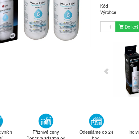
Kód
Výrobce
Do koš
tivních
Příznivé ceny
Odesíláme do 24
Indiv
zí
Doprava zdarma od
hod.