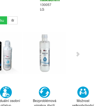
130057
LG
íku
iduální osobní
Bezproblémová
Možnost
přístup
výměna zboží
velkoobchodní