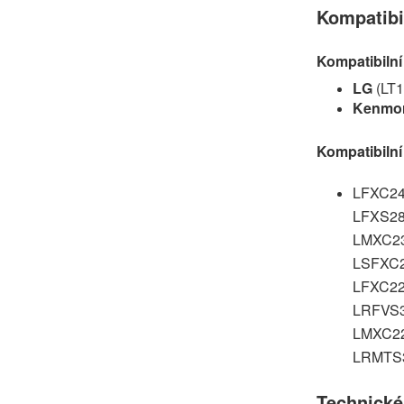
Kompatibi
Kompatibilní
LG
(LT1
Kenmo
Kompatibilní
LFXC24
LFXS28
LMXC23
LSFXC2
LFXC22
LRFVS3
LMXC22
LRMTS3
Technické