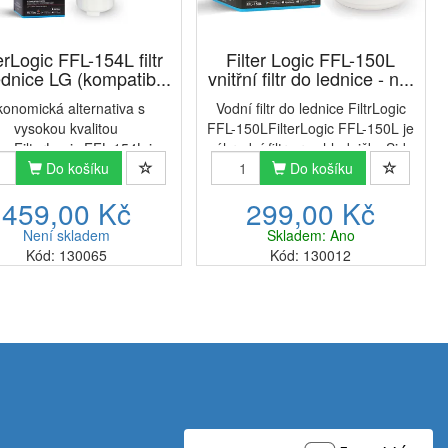
erLogic FFL-154L filtr
Filter Logic FFL-150L
ednice LG (kompatib...
vnitřní filtr do lednice - n...
konomická alternativa s
Vodní filtr do lednice FiltrLogic
vysokou kvalitou
FFL-150LFilterLogic FFL-150L je
raceFilterLogic FFL-154L je
náhradní filtr pro chladničky Side
ní filtr pro chladničky Side
Do košíku
by Side (americký typ) za LG
Do košíku
Side (americký typ) za LG
LT500P / ADQ72910901 /
459,00 Kč
299,00 Kč
0P / ADQ73613401 vnitřní
5231JA2002A vnitřní vodní filtr
filtr do chladničky.FilterL...
do chladničky. ...
Není skladem
Skladem: Ano
Kód: 130065
Kód: 130012