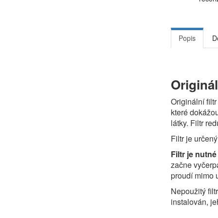
Popis
D
Originá
Originální filtr
které dokážou 
látky. Filtr r
Filtr je určen
Filtr je nutn
začne vyčerpá
proudí mimo u
Nepoužitý filt
instalován, je