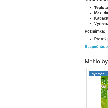
Teplot
Max. tla
Kapaci
Výměn
Poznámka:
Přesný 
Bezpečnostn
Mohlo by
Výprodej