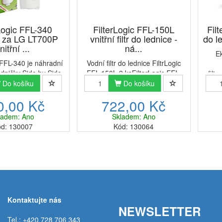
 Logic FFL-340
FilterLogic FFL-150L
Filt
 za LG LT700P
vnitřní filtr do lednice -
do l
nitřní ...
ná...
E
 FFL-340 je náhradní
Vodní filtr do lednice FiltrLogic
ladničky Side by Side
FFL-150L 2 ksFilterLogic FFL-
filt
typ) za LG LT700P /
150L je náhradní filtr pro
Do košíku
Do košíku
náhrad
 vnitřní vodní filtr
chladničky Side by Side
by 
0,00 Kč
722,00 Kč
čky LG. Filter Logic
(americký typ) za LG LT500P /
LT80
 dodává čistou a
ADQ72910901 / 5231JA2002A
vodní 
ladem: Ano
Skladem: Ano
ačnou vodu...
vnitřní vodní filtr do chladni...
d: 130007
Kód: 130064
Kontaktujte nás
NEWSLETTER
Tel.: +420 728 706 343