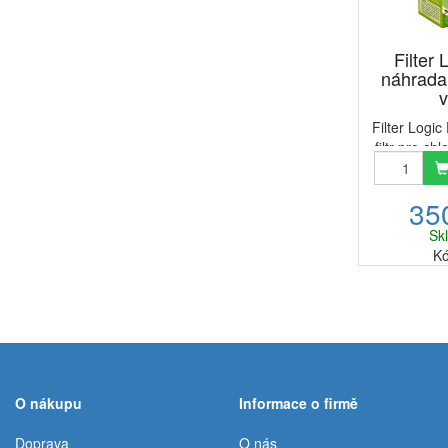
Filter
náhrada
v
Filter Logic
filtr pro ch
(americký 
ADQ36006101S
35
do chladni
FFL-340
Sk
průzr
Kó
O nákupu
Informace o firmě
Doprava
O nás