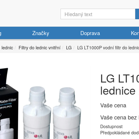
g
Značky
Doprava
Kon
o lednic
Filtry do lednic vnitřní
LG
LG LT1000P vodní filtr do led
LG LT10
lednic
Vaše cena
Vaše cena bez
Dostupnost
Předpokládané dod