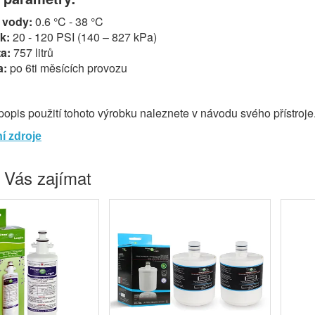
a vody:
0.6 °C - 38 °C
k:
20 - 120 PSI (140 – 827 kPa)
ta:
757 litrů
a:
po 6ti měsících provozu
popis použití tohoto výrobku naleznete v návodu svého přístroje
í zdroje
 Vás zajímat