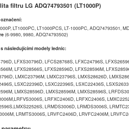
lita filtru LG ADQ74793501 (LT1000P)
 označení:
000P, LT1000PC, LT1000PCS, LT-1000PC, ADQ74793501, M
re
(6-9980, 9980, ADQ74793502)
 s následujícími modely lednic:
796D, LFXS30796D, LFCS28768S, LFXC24796S, LFXS26596
566M, LFXS28566S, LFXS28596D, LFXS28596M, LFXS2859
796D, LMXC23796M, LMXC23796S, LMXS28626D, LMXS286
496S, LSXC22396D, LSXC22396S, LSXC22436S, LSXS2633
596M, LMXS28596D, LMXS28596M, LMXS28596S, LRFDS30
006M,LRFVS3006S, LRFXC2406D, LRFXC2406S, LMXC225
596S,LMXS22526S, LRMDS3006D, LRMDS3006S, LRMTC23
006M, LRMTS3006S, LRVFC2406D, LRVFC2406M, LRVFC2
 parametry: