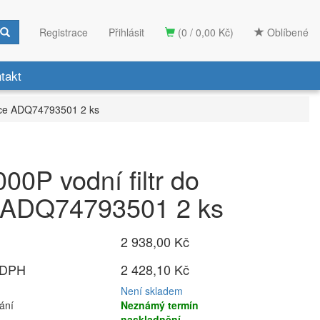
Registrace
Přihlásit
(0 / 0,00 Kč)
Oblíbené
takt
nice ADQ74793501 2 ks
00P vodní filtr do
e ADQ74793501 2 ks
2 938,00 Kč
 DPH
2 428,10 Kč
Není skladem
ání
Neznámý termín
naskladnění