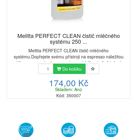
Melitta PERFECT CLEAN čistič mléčného
systému 250 ...
Melitta PERFECT CLEAN čistič mléčného
systému.Dopřejete svému přístroji na espresso náležitou
péči a nezapomínejte na správnou údržbu, jedině tak vás
odmění opravdu lahodnou kávou. Čisticí kapalina Me...
Do košíku
174,00 Kč
Skladem: Ano
Kód: 350007