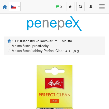
Toggle
Toggle
Togg
0
search
navigation
navi
Příslušenství ke kávovarům
Melitta
Melitta čisticí prostředky
Melitta čisticí tablety Perfect Clean 4 x 1,8 g