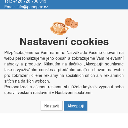
Tel.: +420 728 706 343
Email:
info@penepex.cz
Po - Pá:
9:00 - 15:00 hod.
Trávník 2076, 686 03 Staré Město
Nastavení cookies
Přizpůsobujeme se Vám na míru. Na základě Vašeho chování na
webu personalizujeme jeho obsah a zobrazujeme Vám relevantní
nabídky a produkty. Kliknutím na tlačítko „Akceptuji“ souhlasíte
také s využíváním cookies a předáním údajů o chování na webu
pro zobrazení cílené reklamy na sociálních sítích a v reklamních
Copyright © Penepex s.r.o. 2025, powered by
ABRA E-shop
sítích na dalších webech.
Penepex s.r.o., Za Špicí 1798, 686 03 Staré Město; IČO: 03220923; DIČ:
Personalizaci a cílenou reklamu si můžete kdykoliv vypnout nebo
CZ03220923; zápis do obchodního rejstříku dne 22. 7. 2014, krajský soud v
upravit veškerá nastavení v Nastavení soukromí.
Brně oddíl C, vložka 84002
Nastavit
Akceptuji