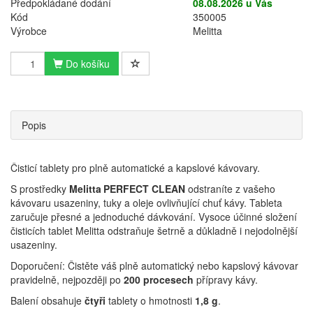
Předpokládané dodání
08.08.2026 u Vás
Kód
350005
Výrobce
Melitta
Do košíku
Popis
Čisticí tablety pro plně automatické a kapslové kávovary.
S prostředky
Melitta
PERFECT CLEAN
odstraníte z vašeho
kávovaru usazeniny, tuky a oleje ovlivňující chuť kávy. Tableta
zaručuje přesné a jednoduché dávkování. Vysoce účinné složení
čisticích tablet Melitta odstraňuje šetrně a důkladně i nejodolnější
usazeniny.
Doporučení: Čistěte váš plně automatický nebo kapslový kávovar
pravidelně, nejpozději po
200 procesech
přípravy kávy.
Balení obsahuje
čtyři
tablety o hmotnosti
1,8 g
.