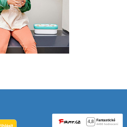
řihlásit