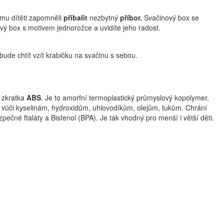
ému dítěti zapomněli
přibalit
nezbytný
příbor.
Svačinový box se
ový box s motivem jednorožce a uvidíte jeho radost.
bude chtít vzít krabičku na svačinu s sebou.
n zkratka
ABS
. Je to amorfní termoplastický průmyslový kopolymer,
 vůči kyselinám, hydroxidům, uhlovodíkům, olejům, tukům. Chrání
ečné ftaláty a Bisfenol (BPA). Je tak vhodný pro menší i větší děti.