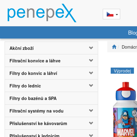
Blo
Domácn
Akční zboží
Filtrační konvice a láhve
Výprodej
Filtry do konvic a láhví
Filtry do lednic
Filtry do bazénů a SPA
Filtrační systémy na vodu
Příslušenství ke kávovarům
Příslušenství k lednicím