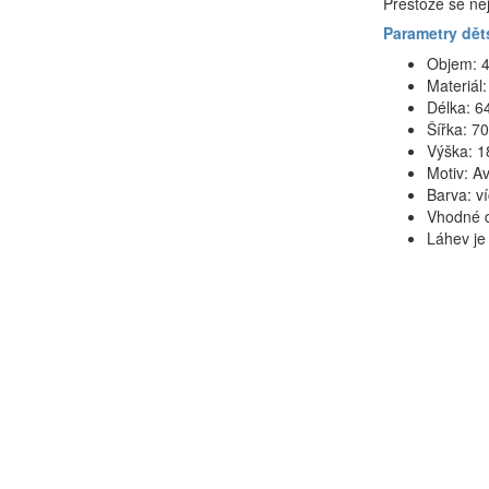
Přestože se nej
Parametry dě
Objem: 4
Materiál:
Délka: 6
Šířka: 7
Výška: 
Motiv: A
Barva: v
Vhodné d
Láhev je