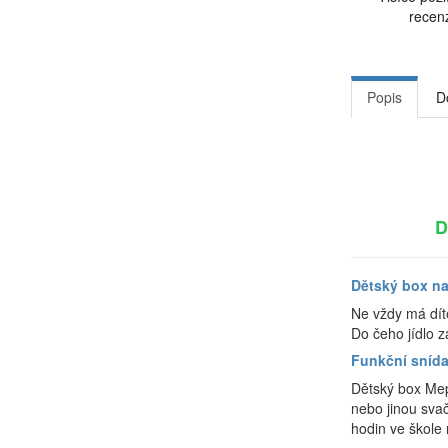
recen
Popis
D
D
Dětský box n
Ne vždy má dítě
Do čeho jídlo 
Funkční snída
Dětský box Mep
nebo jinou sva
hodin ve škole