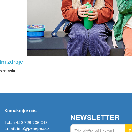
ní zdroje
zozemsku.
Kontaktujte nás
NEWSLETTER
Tel.: +420 728 706 343
Email:
info@penepex.cz
P