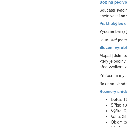
Box na pečivo
Součástí svačin
navíc velmi
sna
Praktický box
Výrazné barvy j
Je to také jede
Složení výrob
Mepal jídelní 
který je odoln
před vznikem zá
Při ručním myt
Box není vhodn
Rozměry sníd
Délka: 1
Šířka: 1
Výška: 6
Váha: 25
Objem bo