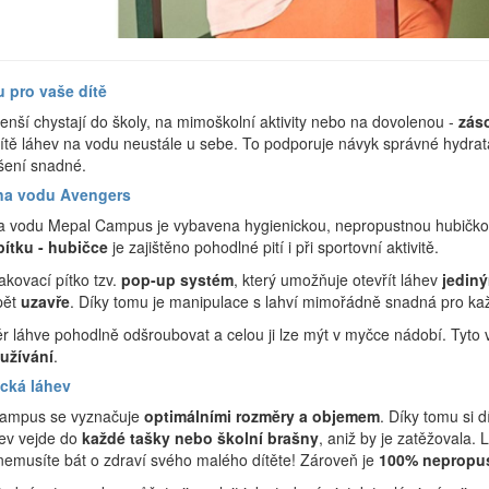
 pro vaše dítě
menší chystají do školy, na mimoškolní aktivity nebo na dovolenou -
zás
dítě láhev na vodu neustále u sebe. To podporuje návyk správné hydrata
ášení snadné.
 na vodu Avengers
a vodu Mepal Campus je vybavena hygienickou, nepropustnou hubičk
ítku - hubičce
je zajištěno pohodlné pití i při sportovní aktivitě.
kovací pítko tzv.
pop-up systém
, který umožňuje otevřít láhev
jediný
pět
uzavře
. Díky tomu je manipulace s lahví mimořádně snadná pro kaž
ěr láhve pohodlně odšroubovat a celou ji lze mýt v myčce nádobí. Tyt
užívání
.
ická láhev
ampus se vyznačuje
optimálními rozměry a objemem
. Díky tomu si 
ev vejde do
každé tašky nebo školní brašny
, aniž by je zatěžovala.
nemusíte bát o zdraví svého malého dítěte! Zároveň je
100% nepropus