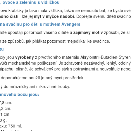
, ovoce a zeleninu s vidličkou
ové krabičky je také malá vidlička, takže se nemusíte bát, že byste sv
dno čistí
- lze jej
mýt v myčce nádobí
. Dopřejte svému dítěti svačin
 na svačinu pro děti s motivem Avengers
istě upoutají pozornost vašeho dítěte a
zajímavý motiv
způsobí, že si 
n ze způsobů, jak přilákat pozornost "nejedlíka" ke svačince.
ku
boxy jsou
vyrobeny
z prvotřídního materiálu Akrylonitril-Butadien-Styre
ý vůči mechanickému poškození. Je zdravotně nezávadný, lehký, odolný
pachu, plísně. Je schválený pro styk s potravinami a neuvolňuje nebezp
í doporučujeme použít jemný mycí prostředek.
ý do mrazničky ani mikrovlnné trouby.
aňového boxu jsou:
7,8 cm.
3,2 cm.
,1 cm.
0 g.
xu: 750 ml.