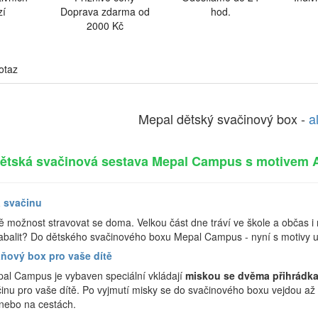
zí
Doprava zdarma od
hod.
2000 Kč
otaz
Mepal dětský svačinový box -
a
ětská svačinová sestava Mepal Campus s motivem A
a svačinu
 možnost stravovat se doma. Velkou část dne tráví ve škole a občas i n
zabalit? Do dětského svačinového boxu Mepal Campus - nyní s motivy u
ňový box pro vaše dítě
al Campus je vybaven speciální vkládají
miskou se dvěma přihrádk
činu pro vaše dítě. Po vyjmutí misky se do svačinového boxu vejdou až 
 nebo na cestách.