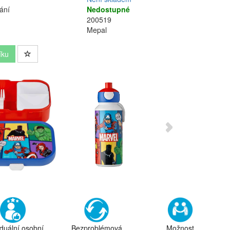
ání
Nedostupné
200519
Mepal
íku
iduální osobní
Bezproblémová
Možnost