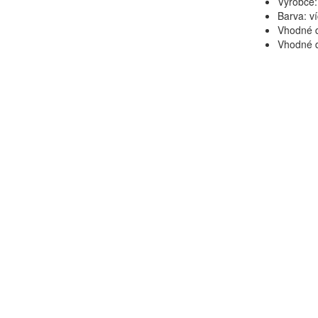
Výrobce:
Barva: v
Vhodné d
Vhodné d