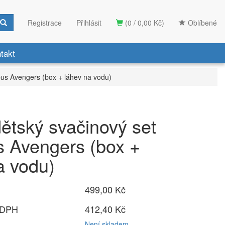
Registrace
Přihlásit
(0 / 0,00 Kč)
Oblíbené
takt
us Avengers (box + láhev na vodu)
ětský svačinový set
 Avengers (box +
a vodu)
499,00 Kč
 DPH
412,40 Kč
Není skladem