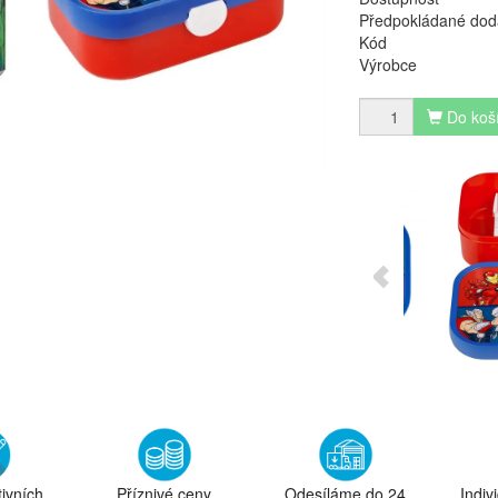
Předpokládané dod
Kód
Výrobce
Do koš
tivních
Příznivé ceny
Odesíláme do 24
Indiv