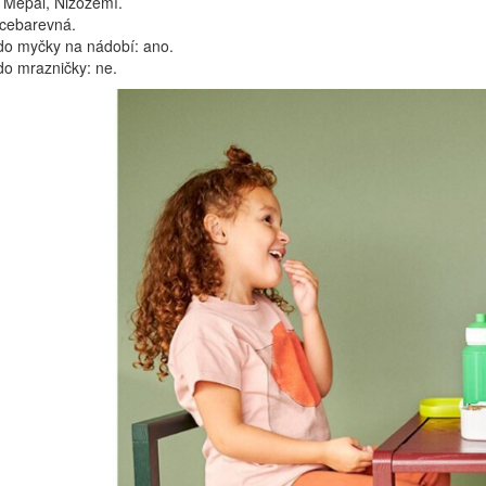
 Mepal, Nizozemí.
ícebarevná.
o myčky na nádobí: ano.
o mrazničky: ne.