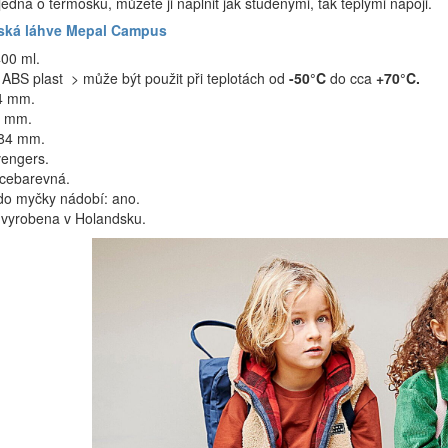
edná o termosku, můžete ji naplnit jak studenými, tak teplými nápoji.
tská láhve Mepal Campus
00 ml.
 ABS plast > může být použit při teplotách od
-50°C
do cca
+70°C.
4 mm.
0 mm.
184 mm.
vengers.
ícebarevná.
o myčky nádobí: ano.
 vyrobena v Holandsku.