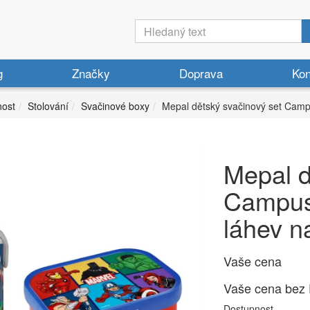
g
Značky
Doprava
Kon
ost
Stolování
Svačinové boxy
Mepal dětský svačinový set Camp
Mepal d
Campus
láhev n
Vaše cena
Vaše cena bez
Dostupnost