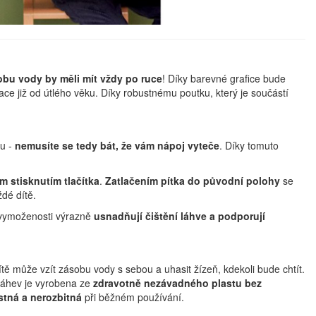
obu vody by měli mít vždy po ruce
! Díky barevné grafice bude
ce již od útlého věku. Díky robustnému poutku, který je součástí
ou -
nemusíte se tedy bát, že vám nápoj vyteče
. Díky tomuto
m stisknutím tlačítka
.
Zatlačením pítka do původní polohy
se
dé dítě.
o vymoženosti výrazně
usnadňují čištění láhve a podporují
dítě může vzít zásobu vody s sebou a uhasit žízeň, kdekoli bude chtít.
 Láhev je vyrobena ze
zdravotně nezávadného plastu bez
tná a nerozbitná
při běžném používání.