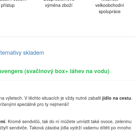
přístup
výměna zboží
velkoobchodní
spolupráce
lternativy skladem
vengers (svačinový box+ láhev na vodu)
a výletech. V těchto situacích je vždy nutné zabalit
jídlo na cestu
.
rčenými speciálně pro ty nejmenší!
ami
. Kromě sendvičů, tak do ní můžete umístit také ovoce, zeleninu
čtyři sendviče. Taková zásoba jídla vydrží vašemu dítěti po mnoho