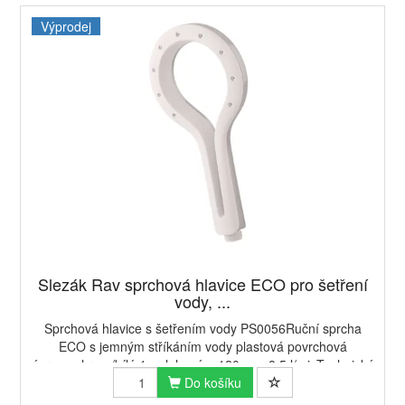
Výprodej
Slezák Rav sprchová hlavice ECO pro šetření
vody, ...
Sprchová hlavice s šetřením vody PS0056Ruční sprcha
ECO s jemným stříkáním vody plastová povrchová
úprava chrom/bílá 1-polohová ø 120 mm​ 8,5 l/minTechnické
parametry Materiál Plast Soubor...
Do košíku