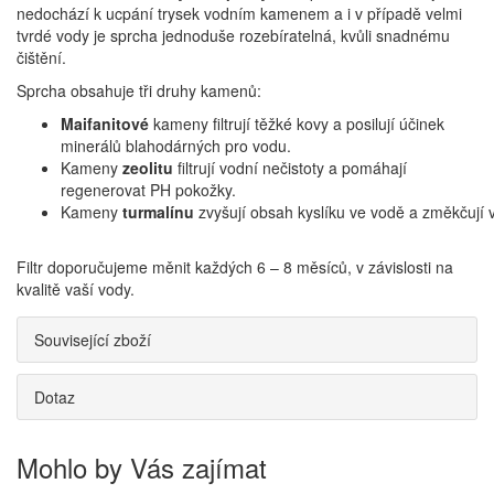
nedochází k ucpání trysek vodním kamenem a i v případě velmi
tvrdé vody je sprcha jednoduše rozebíratelná, kvůli snadnému
čištění.
Sprcha obsahuje tři druhy kamenů:
Maifanitové
kameny filtrují těžké kovy a posilují účinek
minerálů blahodárných pro vodu.
Kameny
zeolitu
filtrují vodní nečistoty a pomáhají
regenerovat PH pokožky.
Kameny
turmalínu
zvyšují obsah kyslíku ve vodě a změkčují 
Filtr doporučujeme měnit každých 6 – 8 měsíců, v závislosti na
kvalitě vaší vody.
Související zboží
Dotaz
Mohlo by Vás zajímat