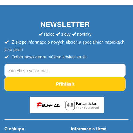
NEWSLETTER
rádce
slevy
novinky
Získejte informace o nových akcích a speciálních nabídkách
jako první
Odběr newsletteru můžete kdykoli zrušit
Přihlásit
O nákupu
Informace o firmě