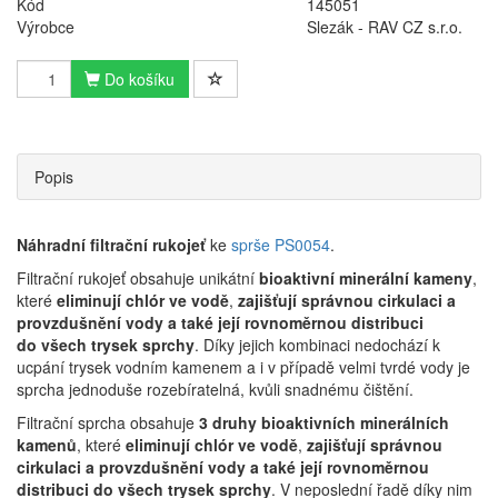
Kód
145051
Výrobce
Slezák - RAV CZ s.r.o.
Do košíku
Popis
Náhradní filtrační rukojeť
ke
sprše PS0054
.
Filtrační rukojeť obsahuje unikátní
bioaktivní minerální kameny
,
které
eliminují chlór ve vodě
,
zajišťují správnou cirkulaci a
provzdušnění vody a také její rovnoměrnou distribuci
do
všech trysek sprchy
. Díky jejich kombinaci nedochází k
ucpání trysek vodním kamenem a i v případě velmi tvrdé vody je
sprcha jednoduše rozebíratelná, kvůli snadnému čištění.
Filtrační sprcha obsahuje
3 druhy bioaktivních minerálních
kamenů
, které
eliminují chlór ve vodě
,
zajišťují správnou
cirkulaci a provzdušnění vody a také její rovnoměrnou
distribuci do
všech trysek sprchy
. V neposlední řadě díky nim