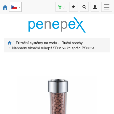
Toggle
Toggle
Togg
0
search
navigation
navi
Filtrační systémy na vodu
Ruční sprchy
Náhradní filtrační rukojeť SD0154 ke sprše PS0054