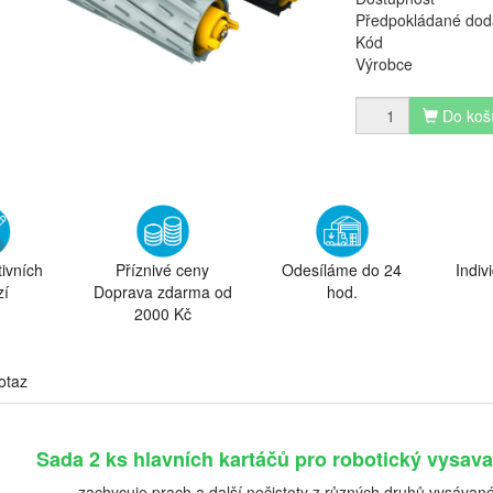
Předpokládané dod
Kód
Výrobce
Do koš
tivních
Příznivé ceny
Odesíláme do 24
Indiv
zí
Doprava zdarma od
hod.
2000 Kč
otaz
Sada 2 ks hlavních kartáčů pro robotický vysa
zachycuje prach a další nečistoty z různých druhů vysávan