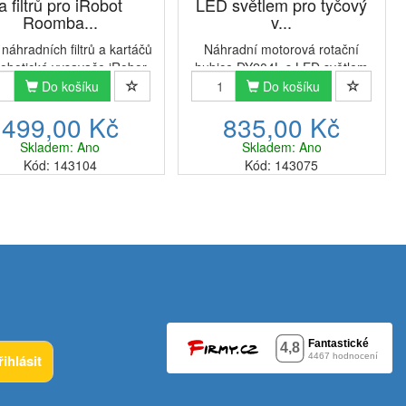
a filtrů pro iRobot
LED světlem pro tyčový
Roomba...
v...
náhradních filtrů a kartáčů
Náhradní motorová rotační
robotické vysavače iRobor
hubice DY204L s LED světlem
omba série 600Aby váš
pro vysavače Dyson V7 V8 V10
Do košíku
Do košíku
vač pracoval co nejlépe a
V11 V12 a V15Hubice
499,00 Kč
835,00 Kč
snadno tak udržel váš
disponuje flexibilním otáčením o
 bez zbytečných nečistot,
180° a speciálním naklápěcím a
Skladem: Ano
Skladem: Ano
ležité pravidelně měnit f...
otočným kloubem. Rotační válec
Kód: 143104
Kód: 143075
je...
řihlásit