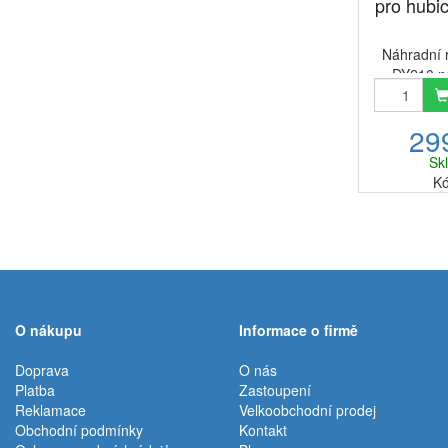
pro hubi
Náhradní r
DY210 n
speciálně pr
motorovou h
29
pro vysava
V11 V1
Sk
náhradním v
Kó
O nákupu
Informace o firmě
Doprava
O nás
Platba
Zastoupení
Reklamace
Velkoobchodní prodej
Obchodní podmínky
Kontakt