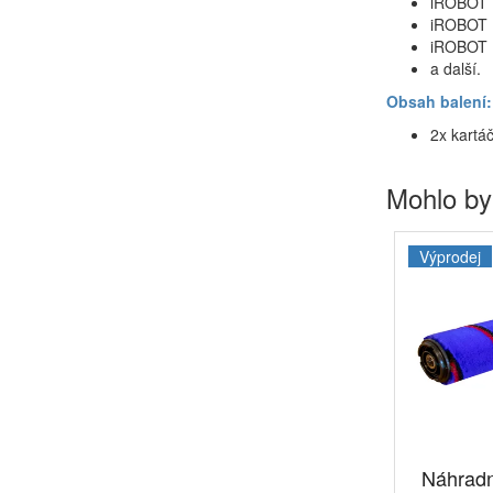
iROBOT 
iROBOT 
iROBOT 
a další.
Obsah balení:
2x kartáč
Mohlo by
Výprodej
Náhradn