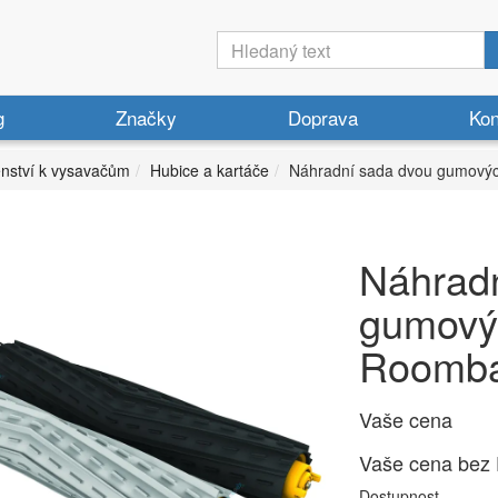
g
Značky
Doprava
Kon
enství k vysavačům
Hubice a kartáče
Náhradní sada dvou gumovýc
Náhrad
gumovýc
Roomba
Vaše cena
Vaše cena bez
Dostupnost