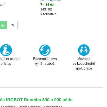
ání
7 - 14 dní
143102
Alternativní
íku
iduální osobní
Bezproblémová
Možnost
přístup
výměna zboží
velkoobchodní
spolupráce
vače iROBOT Roomba 800 a 900 série
ého povrchu, ať už z koberců nebo podlah.