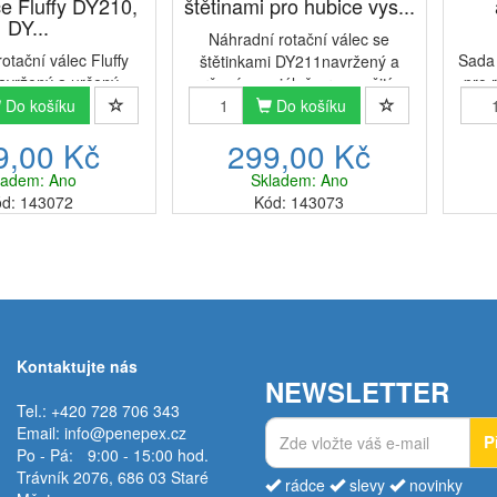
ce Fluffy DY210,
štětinami pro hubice vys...
DY...
Náhradní rotační válec se
otační válec Fluffy
Sada 
štětinkami DY211navržený a
avržený a určený
pro 
určený speciálně pro použití s
o použití s náhradní
Ro
Do košíku
náhradní motorovou hubicí s
Do košíku
ubicí s LED světlem
vysa
LED světlem pro tyčové
9,00 Kč
299,00 Kč
če Dyson V7 V8 V10
vysavače Dyson V7 V8 V10 V11
2 a V15.S tímto
domov
V12 a V15.S tímto alternativním
ladem: Ano
Skladem: Ano
álečkovým kartáčem
je dů
vále...
d: 143072
Kód: 143073
m...
Kontaktujte nás
NEWSLETTER
Tel.: +420 728 706 343
Email:
info@penepex.cz
P
Po - Pá:
9:00 - 15:00 hod.
Trávník 2076, 686 03 Staré
rádce
slevy
novinky