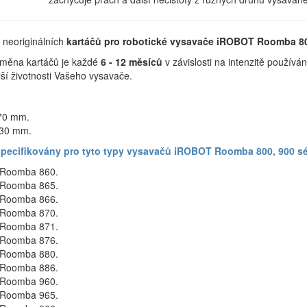
 neoriginálních
kartáčů pro robotické vysavače
iROBOT Roomba 800
měna kartáčů je každé
6 - 12 měsíců
v závislosti na intenzitě použív
ší životnosti Vašeho vysavače.
170 mm.
 30 mm.
specifikovány pro tyto typy vysavačů iROBOT Roomba 800, 900 sé
Roomba 860.
Roomba 865.
Roomba 866.
Roomba 870.
Roomba 871.
Roomba 876.
Roomba 880.
Roomba 886.
Roomba 960.
Roomba 965.