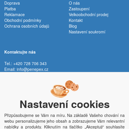
Doprava
O nás
Platba
Zastoupení
Reklamace
Velkoobchodní prodej
Obchodní podmínky
Kontakt
Ochrana osobních údajů
Blog
Nastavení soukromí
Kontaktujte nás
Tel.: +420 728 706 343
Email:
info@penepex.cz
Po - Pá:
9:00 - 15:00 hod.
Trávník 2076, 686 03 Staré Město
Nastavení cookies
Přizpůsobujeme se Vám na míru. Na základě Vašeho chování na
webu personalizujeme jeho obsah a zobrazujeme Vám relevantní
nabídky a produkty. Kliknutím na tlačítko „Akceptuji“ souhlasíte