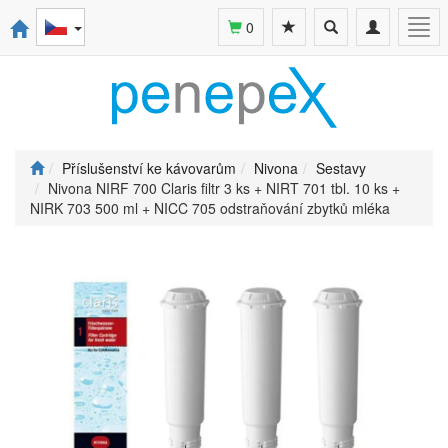
Toggle
Toggle
Togg
0
search
navigation
navi
Příslušenství ke kávovarům
Nivona
Sestavy
Nivona NIRF 700 Claris filtr 3 ks + NIRT 701 tbl. 10 ks +
NIRK 703 500 ml + NICC 705 odstraňování zbytků mléka