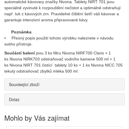
automatické kávovary značky Nivona. Tablety NIRT 701 jsou
speciálně vyvinuté k rozpouštění nečistot a optimálně odstraňují
např. tuk z kávových zrn. Pravidelné čištění šetří váš kávovar a
garantuje intenzivní aroma připravované kávy.
Poznámka
:
• Přesný popis použití tohoto výrobku naleznete v návodu
svého přístroje.
Součástí balení
jsou 3 ks filtru
Nivona NIRF700 Claris
+ 1
ks Nivona NIRK703 odstraňovač vodního kamene 500 ml + 1
ks Nivona NIRT 701 čistící tablety 10 ks + 1 ks Nivona NICC 705
tekutý odstraňovač zbytků mléka 500 ml.
Související zboží
Dotaz
Mohlo by Vás zajímat