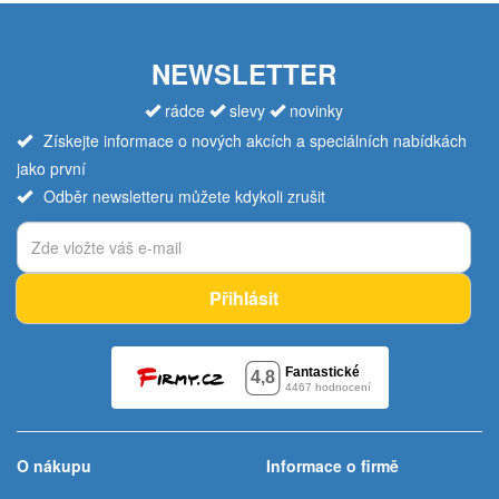
NEWSLETTER
rádce
slevy
novinky
Získejte informace o nových akcích a speciálních nabídkách
jako první
Odběr newsletteru můžete kdykoli zrušit
Přihlásit
O nákupu
Informace o firmě