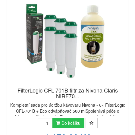
FilterLogic CFL-701B filtr za Nivona Claris
NIRF70...
Kompletní sada pro údržbu kávovaru Nivona - 6× FilterLogic
CFL-701B + Eco odvápňovač 500 mlSpolehlivá péče o
kávovar začíná u vody. Tento set spojuje výměnné filtry
FilterLogic CFL-701B (6 ks) pro esp...
Do košíku