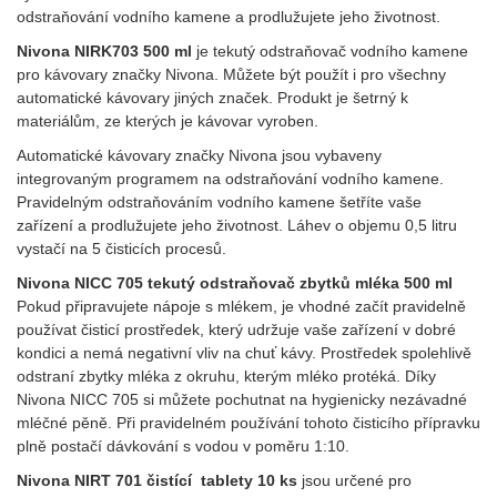
odstraňování vodního kamene a prodlužujete jeho životnost.
Nivona NIRK703 500 ml
je tekutý odstraňovač vodního kamene
pro kávovary značky Nivona. Můžete být použít i pro všechny
automatické kávovary jiných značek. Produkt je šetrný k
materiálům, ze kterých je kávovar vyroben.
Automatické kávovary značky Nivona jsou vybaveny
integrovaným programem na odstraňování vodního kamene.
Pravidelným odstraňováním vodního kamene šetříte vaše
zařízení a prodlužujete jeho životnost. Láhev o objemu 0,5 litru
vystačí na 5 čisticích procesů.
Nivona NICC 705 tekutý odstraňovač zbytků mléka 500 ml
Pokud připravujete nápoje s mlékem, je vhodné začít pravidelně
používat čisticí prostředek, který udržuje vaše zařízení v dobré
kondici a nemá negativní vliv na chuť kávy. Prostředek spolehlivě
odstraní zbytky mléka z okruhu, kterým mléko protéká. Díky
Nivona NICC 705 si můžete pochutnat na hygienicky nezávadné
mléčné pěně. Při pravidelném používání tohoto čisticího přípravku
plně postačí dávkování s vodou v poměru 1:10.
Nivona NIRT 701 čistící tablety 10 ks
jsou určené pro