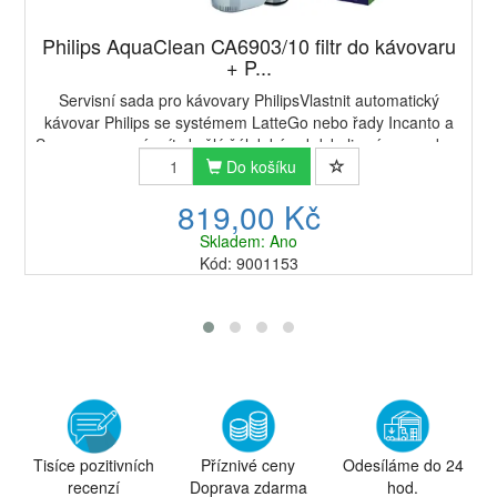
Philips AquaClean CA6903/10 filtr do kávovaru
+ P...
Servisní sada pro kávovary PhilipsVlastnit automatický
kávovar Philips se systémem LatteGo nebo řady Incanto a
Saeco znamená mít skvělý šálek kávy kdykoliv vás napadne.
Tato sestava přináší kompletní ...
Do košíku
819,00 Kč
Skladem: Ano
Kód: 9001153
Tisíce pozitivních
Příznivé ceny
Odesíláme do 24
recenzí
Doprava zdarma
hod.