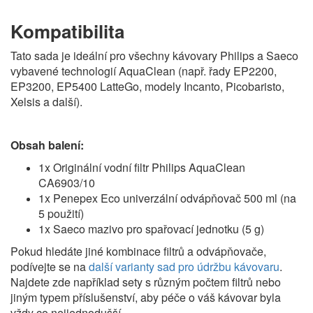
Kompatibilita
Tato sada je ideální pro všechny kávovary Philips a Saeco
vybavené technologií AquaClean (např. řady EP2200,
EP3200, EP5400 LatteGo, modely Incanto, Picobaristo,
Xelsis a další).
Obsah balení:
1x Originální vodní filtr Philips AquaClean
CA6903/10
1x Penepex Eco univerzální odvápňovač 500 ml (na
5 použití)
1x Saeco mazivo pro spařovací jednotku (5 g)
Pokud hledáte jiné kombinace filtrů a odvápňovače,
podívejte se na
další varianty sad pro údržbu kávovaru
.
Najdete zde například sety s různým počtem filtrů nebo
jiným typem příslušenství, aby péče o váš kávovar byla
vždy co nejjednodušší.