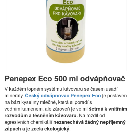
Penepex Eco 500 ml odvápňovač
V každém topném systému kávovaru se časem usadí
minerály.
Český odvápňovač Penepex Eco
je postaven
na bázi kyseliny mléčné, která si poradí s
vodním kamenem, ale zároveň je velmi
šetrná k vnitřním
rozvodům a těsněním kávovaru.
Na rozdíl od
agresivních chemikálií
nezanechává žádný nepříjemný
zápach a je zcela ekologický
.