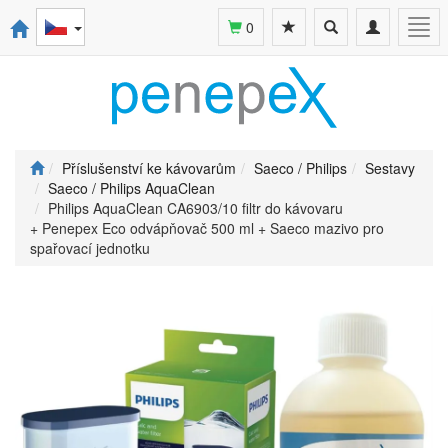
Toggle
Toggle
Togg
0
search
navigation
navi
Příslušenství ke kávovarům
Saeco / Philips
Sestavy
Saeco / Philips AquaClean
Philips AquaClean CA6903/10 filtr do kávovaru
+ Penepex Eco odvápňovač 500 ml + Saeco mazivo pro
spařovací jednotku