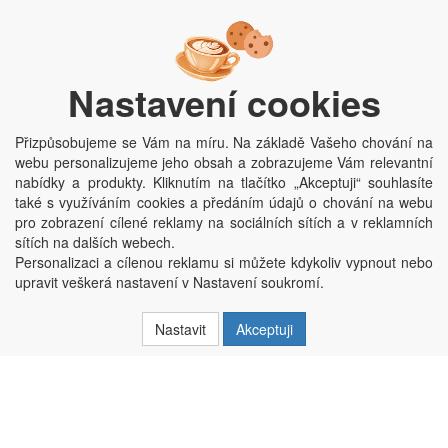
Po - Pá:
9:00 - 15:00 hod.
Trávník 2076, 686 03 Staré Město
Nastavení cookies
Přizpůsobujeme se Vám na míru. Na základě Vašeho chování na
webu personalizujeme jeho obsah a zobrazujeme Vám relevantní
nabídky a produkty. Kliknutím na tlačítko „Akceptuji“ souhlasíte
také s využíváním cookies a předáním údajů o chování na webu
pro zobrazení cílené reklamy na sociálních sítích a v reklamních
Copyright © Penepex s.r.o. 2025, powered by
ABRA E-shop
sítích na dalších webech.
Penepex s.r.o., Za Špicí 1798, 686 03 Staré Město; IČO: 03220923; DIČ:
Personalizaci a cílenou reklamu si můžete kdykoliv vypnout nebo
CZ03220923; zápis do obchodního rejstříku dne 22. 7. 2014, krajský soud v
upravit veškerá nastavení v Nastavení soukromí.
Brně oddíl C, vložka 84002
Nastavit
Akceptuji