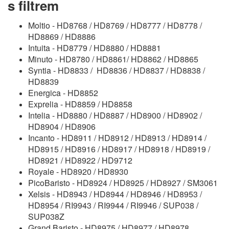
s filtrem
Moltio - HD8768 / HD8769 / HD8777 / HD8778 /
HD8869 / HD8886
Intuita - HD8779 / HD8880 / HD8881
Minuto - HD8780 / HD8861/ HD8862 / HD8865
Syntia - HD8833 / HD8836 / HD8837 / HD8838 /
HD8839
Energica - HD8852
Exprelia - HD8859 / HD8858
Intelia - HD8880 / HD8887 / HD8900 / HD8902 /
HD8904 / HD8906
Incanto - HD8911 / HD8912 / HD8913 / HD8914 /
HD8915 / HD8916 / HD8917 / HD8918 / HD8919 /
HD8921 / HD8922 / HD9712
Royale - HD8920 / HD8930
PicoBaristo - HD8924 / HD8925 / HD8927 / SM3061
Xelsis - HD8943 / HD8944 / HD8946 / HD8953 /
HD8954 / RI9943 / RI9944 / RI9946 / SUP038 /
SUP038Z
Grand Baristo - HD8975 / HD8977 / HD8978