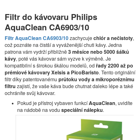
Filtr do kávovaru Philips
AquaClean CA6903/10
Filtr AquaClean CA6903/10
zachycuje
chlór a nečistoty
,
což poznáte na čistší a vyváženější chuti kávy. Jedna
patrona vám vydrží přibližně
3 měsíce nebo
5000 šálků
kávy
, poté vás kávovar sám vyzve k výměně. Je
kompatibilní s širokou škálou modelů, od
řady 2200 až po
prémiové kávovary Xelsis a PicoBaristo
. Tento originální
filtr díky patentovanému
průtoku vody a mikroporéznímu
filtru
zajistí, že vaše káva bude chutnat daleko lépe a také
ochráníte svůj kávovar.
Pokud je přístroj vybaven funkcí
AquaClean
, uvidíte
na nádobě na vodu
speciální nálepku
.