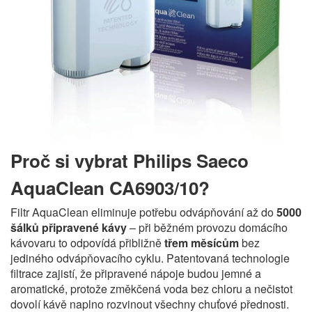
Proč si vybrat Philips Saeco
AquaClean CA6903/10?
Filtr AquaClean eliminuje potřebu odvápňování až do
5000
šálků připravené kávy
– při běžném provozu domácího
kávovaru to odpovídá přibližně
třem měsícům
bez
jediného odvápňovacího cyklu. Patentovaná technologie
filtrace zajistí, že připravené nápoje budou jemné a
aromatické, protože změkčená voda bez chloru a nečistot
dovolí kávě naplno rozvinout všechny chuťové přednosti.