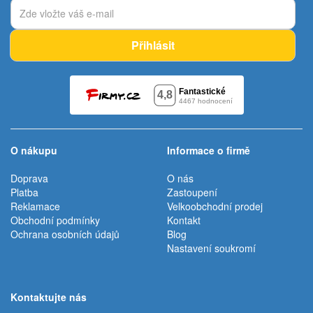
Přihlásit
O nákupu
Informace o firmě
Doprava
O nás
Platba
Zastoupení
Reklamace
Velkoobchodní prodej
Obchodní podmínky
Kontakt
Ochrana osobních údajů
Blog
Nastavení soukromí
Kontaktujte nás