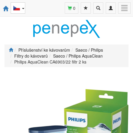
Toggle
Toggle
Togg
0
search
navigation
navi
Příslušenství ke kávovarům
Saeco / Philips
Filtry do kávovarů
Saeco / Philips AquaClean
Philips AquaClean CA6903/22 filtr 2 ks