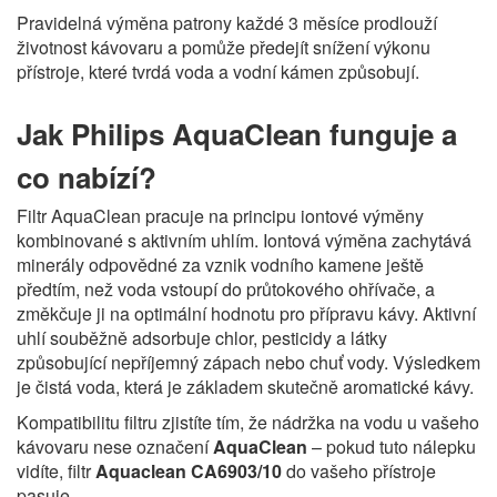
Pravidelná výměna patrony každé 3 měsíce prodlouží
životnost kávovaru a pomůže předejít snížení výkonu
přístroje, které tvrdá voda a vodní kámen způsobují.
Jak Philips AquaClean funguje a
co nabízí?
Filtr AquaClean pracuje na principu iontové výměny
kombinované s aktivním uhlím. Iontová výměna zachytává
minerály odpovědné za vznik vodního kamene ještě
předtím, než voda vstoupí do průtokového ohřívače, a
změkčuje ji na optimální hodnotu pro přípravu kávy. Aktivní
uhlí souběžně adsorbuje chlor, pesticidy a látky
způsobující nepříjemný zápach nebo chuť vody. Výsledkem
je čistá voda, která je základem skutečně aromatické kávy.
Kompatibilitu filtru zjistíte tím, že nádržka na vodu u vašeho
kávovaru nese označení
AquaClean
– pokud tuto nálepku
vidíte, filtr
Aquaclean CA6903/10
do vašeho přístroje
pasuje.