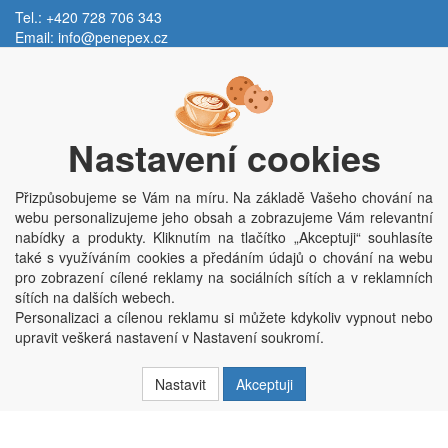
Tel.: +420 728 706 343
Email:
info@penepex.cz
Po - Pá:
9:00 - 15:00 hod.
Trávník 2076, 686 03 Staré Město
Nastavení cookies
Přizpůsobujeme se Vám na míru. Na základě Vašeho chování na
webu personalizujeme jeho obsah a zobrazujeme Vám relevantní
nabídky a produkty. Kliknutím na tlačítko „Akceptuji“ souhlasíte
také s využíváním cookies a předáním údajů o chování na webu
pro zobrazení cílené reklamy na sociálních sítích a v reklamních
Copyright © Penepex s.r.o. 2025, powered by
ABRA E-shop
sítích na dalších webech.
Penepex s.r.o., Za Špicí 1798, 686 03 Staré Město; IČO: 03220923; DIČ:
Personalizaci a cílenou reklamu si můžete kdykoliv vypnout nebo
CZ03220923; zápis do obchodního rejstříku dne 22. 7. 2014, krajský soud v
upravit veškerá nastavení v Nastavení soukromí.
Brně oddíl C, vložka 84002
Nastavit
Akceptuji