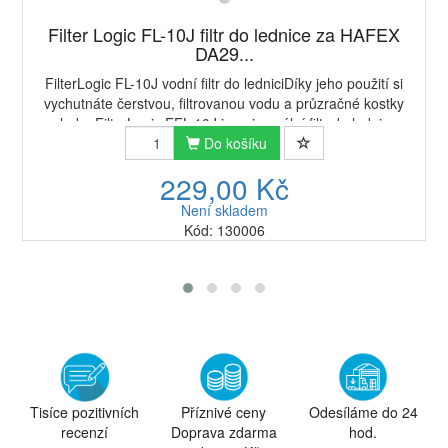
Filter Logic FL-10J filtr do lednice za HAFEX
DA29...
FilterLogic FL-10J vodní filtr do ledniciDíky jeho použití si
vychutnáte čerstvou, filtrovanou vodu a průzračné kostky
ledu. FilterLogic FFL-10J je univerzální filtr do lednic
Samsung, Daewoo, LG, Bos...
Do košíku
229,00 Kč
Není skladem
Kód: 130006
Tisíce pozitivních
Příznivé ceny
Odesíláme do 24
recenzí
Doprava zdarma
hod.