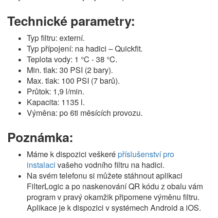
Technické parametry:
Typ filtru: externí.
Typ přípojení: na hadici – Quickfit.
Teplota vody: 1 °C - 38 °C.
Min. tlak: 30 PSI (2 bary).
Max. tlak: 100 PSI (7 barů).
Průtok: 1,9 l/min.
Kapacita: 1135 l.
Výměna: po 6ti měsících provozu.
Poznámka:
Máme k dispozici veškeré
příslušenství pro
instalaci
vašeho vodního filtru na hadici.
Na svém telefonu si můžete stáhnout aplikaci
FilterLogic a po naskenování QR kódu z obalu vám
program v pravý okamžik připomene výměnu filtru.
Aplikace je k dispozici v systémech Android a iOS.