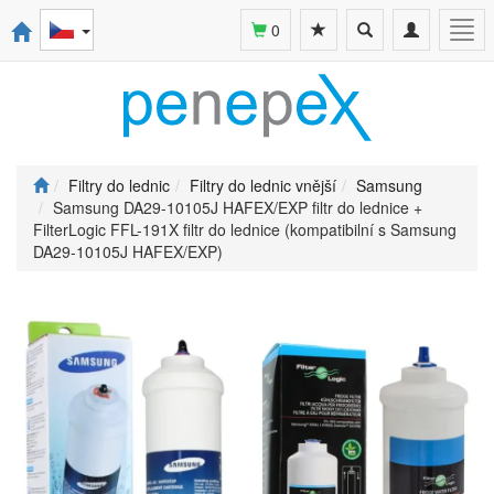
Toggle
Toggle
Togg
0
search
navigation
navi
Filtry do lednic
Filtry do lednic vnější
Samsung
Samsung DA29-10105J HAFEX/EXP filtr do lednice +
FilterLogic FFL-191X filtr do lednice (kompatibilní s Samsung
DA29-10105J HAFEX/EXP)