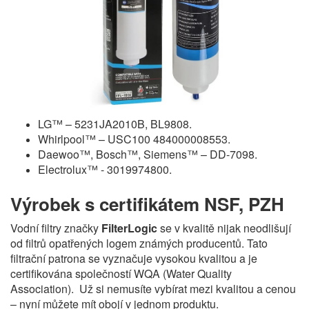
LG™ – 5231JA2010B, BL9808.
Whirlpool™ – USC100 484000008553.
Daewoo™, Bosch™, Siemens™ – DD-7098.
Electrolux™ - 3019974800.
Výrobek s certifikátem NSF, PZH
Vodní filtry značky
FilterLogic
se v kvalitě nijak neodlišují
od filtrů opatřených logem známých producentů. Tato
filtrační patrona se vyznačuje vysokou kvalitou a je
certifikována společností WQA (Water Quality
Association). Už si nemusíte vybírat mezi kvalitou a cenou
– nyní můžete mít obojí v jednom produktu.