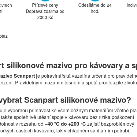
tivních
Příznivé ceny
Odesíláme do 24
Indiv
zí
Doprava zdarma od
hod.
2000 Kč
otaz
t silikonové mazivo pro kávovary a s
mazivo Scanpart
je potravinářská vazelína určená pro pravidel
ařízení. Pravidelným mazáním těsnění a spojů prodloužíte živo
 vybrat Scanpart silikonové mazivo?
uje výbornou přilnavost ke všem běžným materiálům včetně pla
 takže spolehlivě utěsní spoje v kávovaru bez rizika poškození
dolnost v rozsahu od
−40 °C do +200 °C
zajistí bezproblémový
horkých částech kávovaru, tak v chladném sanitárním potrubí.