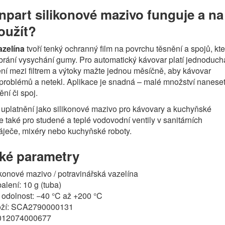
npart silikonové mazivo funguje a na
oužít?
azelína
tvoří tenký ochranný film na povrchu těsnění a spojů, kte
, brání vysychání gumy. Pro automatický kávovar platí jednoduch
ní mezi filtrem a výtoky mažte jednou měsíčně, aby kávovar
problémů a netekl. Aplikace je snadná – malé množství nanese
ní či spoj.
uplatnění jako silikonové mazivo pro kávovary a kuchyňské
le také pro studené a teplé vodovodní ventily v sanitárních
ráječe, mixéry nebo kuchyňské roboty.
ké parametry
ikonové mazivo / potravinářská vazelína
alení: 10 g (tuba)
í odolnost: −40 °C až +200 °C
oží: SCA2790000131
012074000677