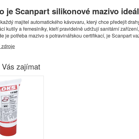
o je Scanpart silikonové mazivo ideá
každý majitel automatického kávovaru, který chce předejít drah
cí kutily a řemeslníky, kteří pravidelně udržují sanitární zaříz
e je potřeba mazivo s potravinářskou certifikací, je Scanpart v
 zdroje
 Vás zajímat