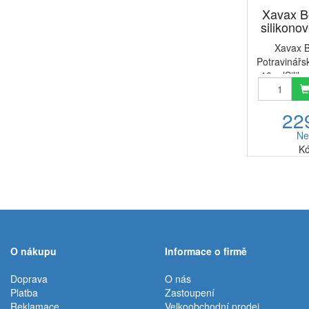
Xavax 
silikono
Xavax 
Potravinářs
10 mlSilik
OKS1110 (ba
prostředek
22
pro ošet
mechanický
Ne
Kó
O nákupu
Informace o firmě
Doprava
O nás
Platba
Zastoupení
Reklamace
Velkoobchodní prodej