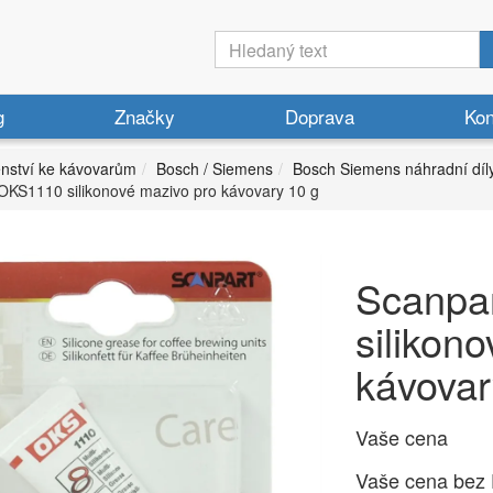
g
Značky
Doprava
Kon
enství ke kávovarům
Bosch / Siemens
Bosch Siemens náhradní díl
OKS1110 silikonové mazivo pro kávovary 10 g
Scanpa
silikon
kávovar
Vaše cena
Vaše cena bez