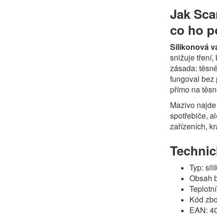
Jak Sca
co ho p
Silikonová v
snižuje tření
zásada: těsně
fungoval bez 
přímo na těsně
Mazivo najde 
spotřebiče, a
zařízeních, k
Technic
Typ: sil
Obsah b
Teplotn
Kód zb
EAN: 4