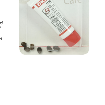
rý
á
te