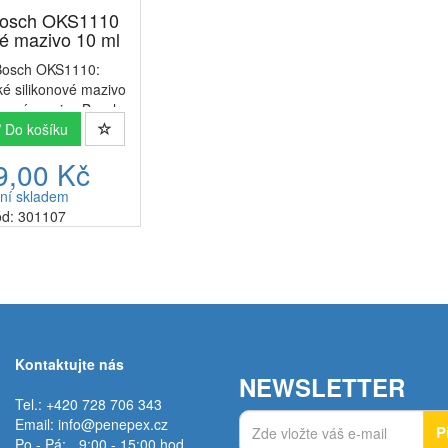
Bosch OKS1110
vé mazivo 10 ml
Bosch OKS1110:
ké silikonové mazivo
onové mazivo Bosch
lení 10 ml/10 g) je
Do košíku
 vyvinutý speciálně
9,00 Kč
ření pohyblivých
ch částí. Díky své
ní skladem
pot...
d: 301107
Kontaktujte nás
NEWSLETTER
Tel.: +420 728 706 343
Email:
info@penepex.cz
P
Po - Pá:
9:00 - 15:00 hod.