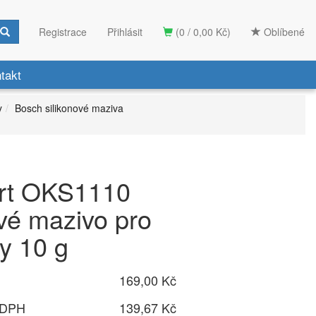
Registrace
Přihlásit
(0 / 0,00 Kč)
Oblíbené
takt
y
Bosch silikonové maziva
rt OKS1110
ové mazivo pro
y 10 g
169,00 Kč
 DPH
139,67 Kč