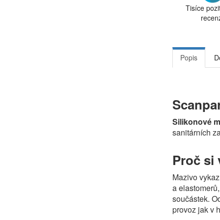
Tisíce pozi
recen
Popis
D
Scanpar
Silikonové 
sanitárních z
Proč si
Mazivo vykaz
a elastomerů,
součástek. O
provoz jak v 