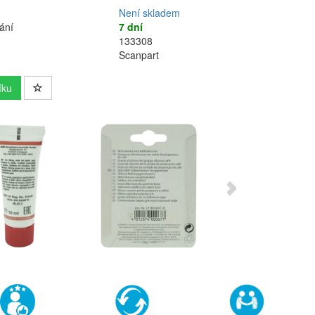
Není skladem
ání
7 dní
133308
Scanpart
íku