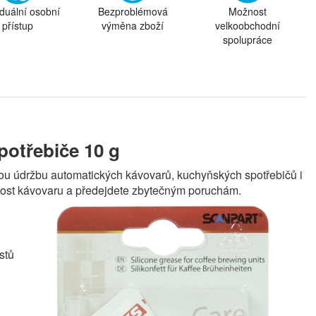
iduální osobní
Bezproblémová
Možnost
přístup
výměna zboží
velkoobchodní
spolupráce
potřebiče 10 g
nou údržbu automatických kávovarů, kuchyňských spotřebičů i
tnost kávovaru a předejdete zbytečným poruchám.
stů