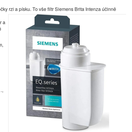
ky rzi a
písku. To vše filtr Siemens Brita Intenza účinně
r a
ě
m,
…,