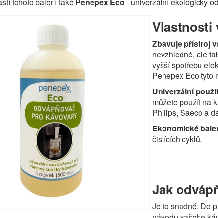
ástí tohoto balení také
Penepex Eco
- univerzální ekologický 
Vlastnosti
Zbavuje přístroj 
nevzhledně, ale ta
vyšší spotřebu elek
Penepex Eco tyto n
Univerzální použit
můžete použít na k
Philips, Saeco a da
Ekonomické bale
čistících cyklů.
Jak odvápň
Je to snadné. Do pr
návodu vašeho kávo