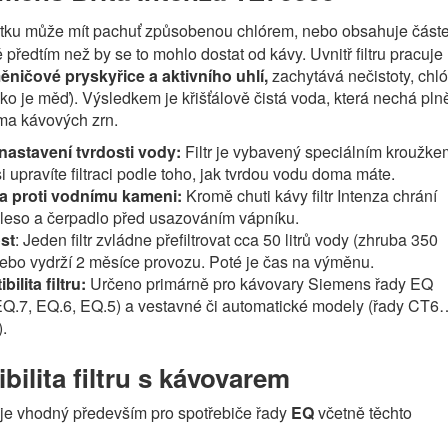
tku může mít pachuť způsobenou chlórem, nebo obsahuje částeč
 předtím než by se to mohlo dostat od kávy. Uvnitř filtru pracuje
ničové pryskyřice a aktivního uhlí,
zachytává nečistoty, chló
ako je měď). Výsledkem je křišťálově čistá voda, která nechá pln
ma kávových zrn.
nastavení tvrdosti vody:
Filtr je vybavený speciálním kroužke
i upravíte filtraci podle toho, jak tvrdou vodu doma máte.
a proti vodnímu kameni:
Kromě chuti kávy filtr Intenza chrání
ěleso a čerpadlo před usazováním vápníku.
st
: Jeden filtr zvládne přefiltrovat cca 50 litrů vody (zhruba 350
nebo vydrží 2 měsíce provozu. Poté je čas na výměnu.
ilita filtru:
Určeno primárně pro kávovary Siemens řady EQ
EQ.7, EQ.6, EQ.5) a vestavné či automatické modely (řady CT6
.
ilita filtru s kávovarem
r je vhodný především pro spotřebiče řady
EQ
včetně těchto