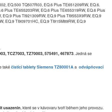
02, EQ.500 TQ507R03, EQ.6 Plus TE651209RW, EQ.6.
6 Plus TE655203RW, EQ.6 Plus TE655319RW, EQ.6 Plus
EQ.9 Plus TI921309RW, EQ.9 Plus TI9553X9RW, EQ.9
W, EQ.9 TI909701HC, EQ.9 TI915M89RW, EQ.9
.
03, TCZ7003, TZ70003, 575491, 467873
. Jedná se
e také
čistící tablety Siemens TZ80001A
a
odvápňovací
it usazenin
, které se v kávovaru tvoří během jeho provozu.