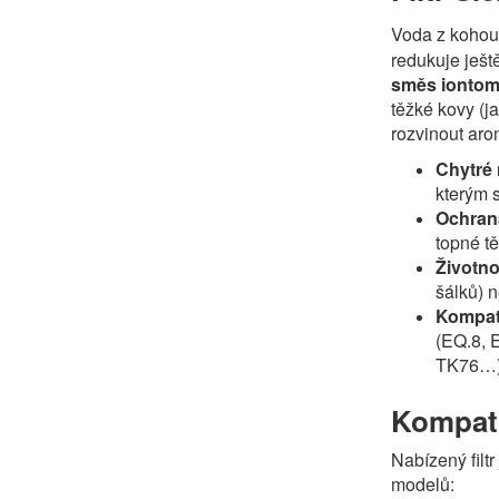
Voda z kohou
redukuje ještě
směs iontomě
těžké kovy (j
rozvinout aro
Chytré 
kterým s
Ochran
topné t
Životno
šálků) 
Kompatib
(EQ.8, 
TK76…)
Kompatib
Nabízený filt
modelů: