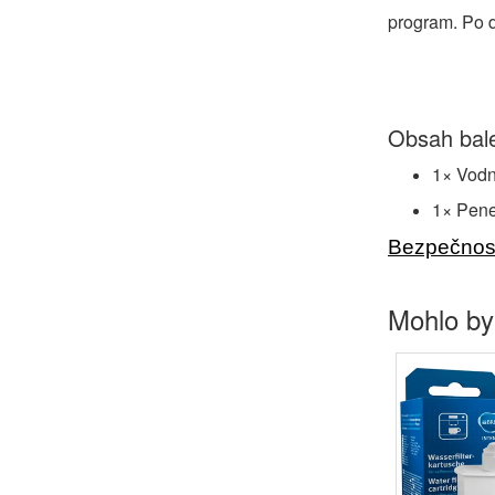
program. Po d
Obsah bale
1× Vodn
1× Pene
Bezpečnost
Mohlo by