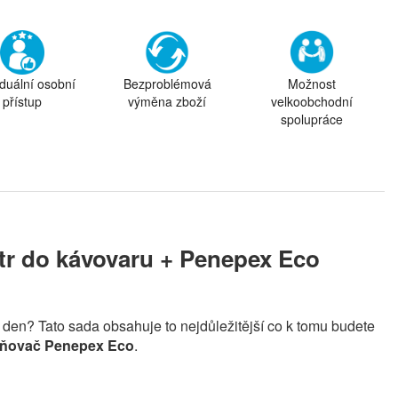
iduální osobní
Bezproblémová
Možnost
přístup
výměna zboží
velkoobchodní
spolupráce
ltr do kávovaru + Penepex Eco
í den? Tato sada obsahuje to nejdůležitější co k tomu budete
pňovač Penepex Eco
.