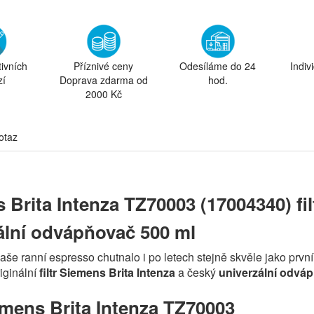
tivních
Příznivé ceny
Odesíláme do 24
Indiv
zí
Doprava zdarma od
hod.
2000 Kč
otaz
 Brita Intenza TZ70003 (17004340) fi
ální odvápňovač 500 ml
aše ranní espresso chutnalo i po letech stejně skvěle jako prvn
riginální
filtr Siemens Brita Intenza
a český
univerzální odvá
iemens Brita Intenza TZ70003