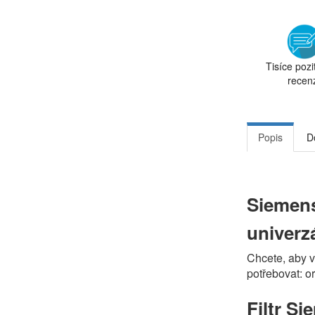
Tisíce pozi
recen
Popis
D
Siemens
univerz
Chcete, aby v
potřebovat: o
Filtr S