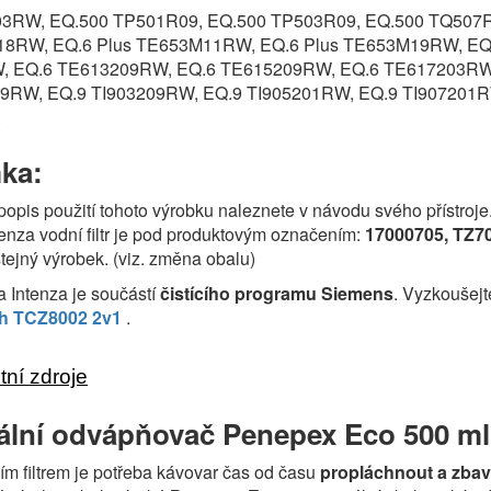
03RW, EQ.500 TP501R09, EQ.500 TP503R09, EQ.500 TQ507R
18RW, EQ.6 Plus TE653M11RW, EQ.6 Plus TE653M19RW, EQ.
 EQ.6 TE613209RW, EQ.6 TE615209RW, EQ.6 TE617203RW, 
X9RW, EQ.9 TI903209RW, EQ.9 TI905201RW, EQ.9 TI907201R
.
ka:
popis použití tohoto výrobku naleznete v návodu svého přístroje
tenza vodní filtr je pod produktovým označením:
17000705, TZ70
tejný výrobek. (viz. změna obalu)
ita Intenza je součástí
čistícího programu Siemens
. Vyzkoušejt
ch TCZ8002 2v1
.
ní zdroje
ální odvápňovač Penepex Eco 500 ml
pším filtrem je potřeba kávovar čas od času
propláchnout a zbav