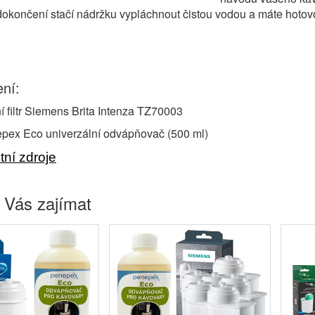
okončení stačí nádržku vypláchnout čistou vodou a máte hotov
ní:
í filtr Siemens Brita Intenza TZ70003
pex Eco univerzální odvápňovač (500 ml)
ní zdroje
 Vás zajímat