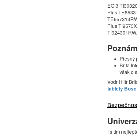
EQ.3 TI3032
Plus TE6533
TE657313RW,
Plus TI9573
TI924301RW
Poznám
Přesný 
Brita In
však o s
Vodní filtr Br
tablety Bos
Bezpečnost
Univerz
I s tím nejle