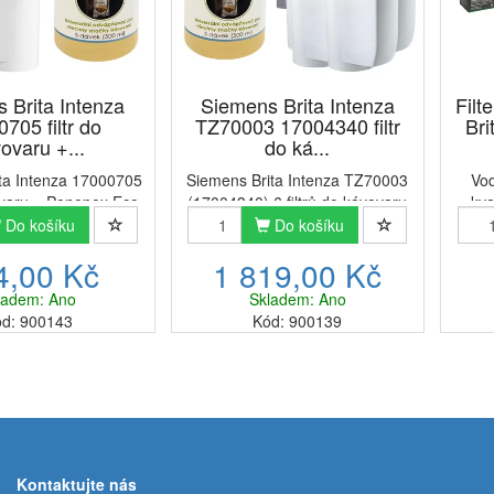
 Brita Intenza
Siemens Brita Intenza
Filt
705 filtr do
TZ70003 17004340 filtr
Bri
ovaru +...
do ká...
ta Intenza 17000705
Siemens Brita Intenza TZ70003
Vod
vovaru + Penepex Eco
(17004340) 6 filtrů do kávovaru
kva
ní odvápňovač 500
+ Penepex Eco univerzální
vodn
Do košíku
Do košíku
a spojuje originální
odvápňovač 500 mlChcete, aby
náh
4,00 Kč
1 819,00 Kč
s Brita Intenza, který
vaše ranní espresso chutnalo i
T
huť vody, a český
po letech stejně skvěle jako první
jsou 
ladem: Ano
Skladem: Ano
zální odvápň...
den? Tato sada ob...
pře
d: 900143
Kód: 900139
Kontaktujte nás