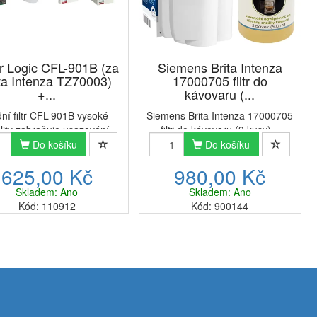
er Logic CFL-901B (za
Siemens Brita Intenza
ta Intenza TZ70003)
17000705 filtr do
+...
kávovaru (...
ní filtr CFL-901B vysoké
Siemens Brita Intenza 17000705
lity zabraňuje usazování
filtr do kávovaru (3 kusy) +
ího kamene a slouží jako
Penepex Eco univerzální
Do košíku
Do košíku
rada za filtr Brita Intenza
odvápňovač 500 mlTato sada
625,00 Kč
980,00 Kč
Z70003. Životnost filtru
spojuje originální filtr Siemens
dva měsíce a nebo 60 litrů
Brita Intenza, který vyladí chuť
Skladem: Ano
Skladem: Ano
filtrované vody. Po spl...
vody, a český univerzál...
Kód: 110912
Kód: 900144