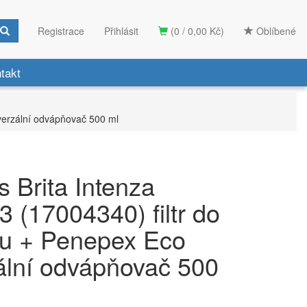
Registrace
Přihlásit
(0 / 0,00 Kč)
Oblíbené
takt
verzální odvápňovač 500 ml
 Brita Intenza
 (17004340) filtr do
ru + Penepex Eco
ální odvápňovač 500