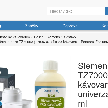
g
Značky
Doprava
Kon
enství ke kávovarům
Bosch / Siemens
Sestavy
rita Intenza TZ70003 (17004340) filtr do kávovaru + Penepex Eco uni
Siemens
TZ70003
kávova
univerz
ml