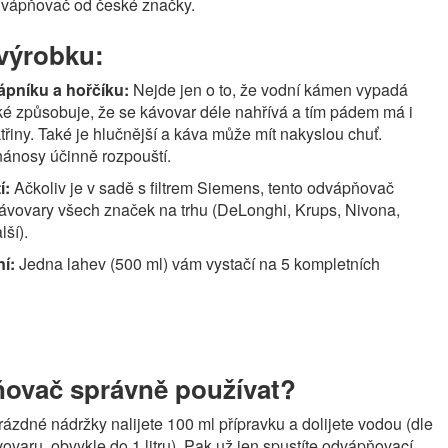
odvápňovač od české značky.
 výrobku:
vápníku a hořčíku:
Nejde jen o to, že vodní kámen vypadá
ké způsobuje, že se kávovar déle nahřívá a tím pádem má i
třiny. Také je hlučnější a káva může mít nakyslou chuť.
ánosy účinně rozpouští.
í:
Ačkoliv je v sadě s filtrem Siemens, tento odvápňovač
ávovary všech značek na trhu (DeLonghi, Krups, Nivona,
lší).
ní:
Jedna lahev (500 ml) vám vystačí na 5 kompletních
ovač správně používat?
ázdné nádržky nalijete 100 ml přípravku a dolijete vodou (dle
varu, obvykle do 1 litru). Pak už jen spustíte odvápňovací