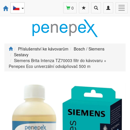
Toggle
Toggle
Togg
0
search
navigation
navi
Příslušenství ke kávovarům
Bosch / Siemens
Sestavy
Siemens Brita Intenza TZ70003 filtr do kávovaru +
Penepex Eco univerzální odvápňovač 500 m