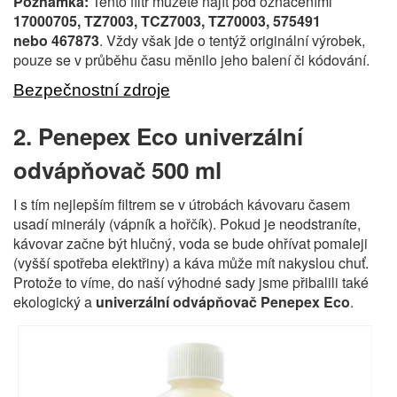
Poznámka:
Tento filtr můžete najít pod označeními
17000705, TZ7003, TCZ7003, TZ70003, 575491
nebo 467873
. Vždy však jde o tentýž originální výrobek,
pouze se v průběhu času měnilo jeho balení či kódování.
Bezpečnostní zdroje
2. Penepex Eco univerzální
odvápňovač 500 ml
I s tím nejlepším filtrem se v útrobách kávovaru časem
usadí minerály (vápník a hořčík). Pokud je neodstraníte,
kávovar začne být hlučný, voda se bude ohřívat pomaleji
(vyšší spotřeba elektřiny) a káva může mít nakyslou chuť.
Protože to víme, do naší výhodné sady jsme přibalili také
ekologický a
univerzální odvápňovač Penepex Eco
.