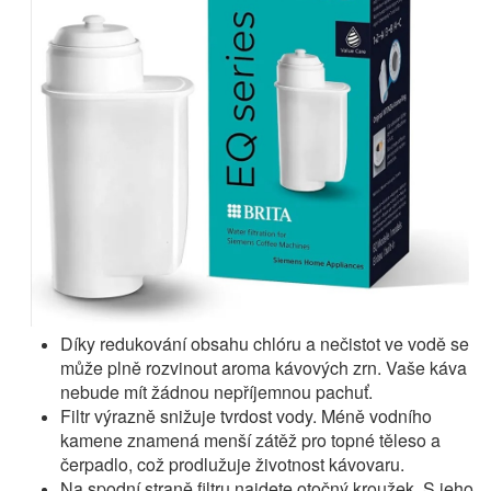
Díky redukování obsahu chlóru a nečistot ve vodě se
může plně rozvinout aroma kávových zrn. Vaše káva
nebude mít žádnou nepříjemnou pachuť.
Filtr výrazně snižuje tvrdost vody. Méně vodního
kamene znamená menší zátěž pro topné těleso a
čerpadlo, což prodlužuje životnost kávovaru.
Na spodní straně filtru najdete otočný kroužek. S jeho