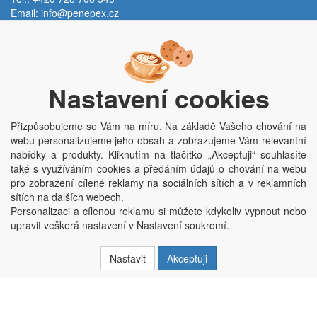
Email:
info@penepex.cz
Po - Pá:
9:00 - 15:00 hod.
Trávník 2076, 686 03 Staré Město
Nastavení cookies
Přizpůsobujeme se Vám na míru. Na základě Vašeho chování na
webu personalizujeme jeho obsah a zobrazujeme Vám relevantní
nabídky a produkty. Kliknutím na tlačítko „Akceptuji“ souhlasíte
také s využíváním cookies a předáním údajů o chování na webu
pro zobrazení cílené reklamy na sociálních sítích a v reklamních
Copyright © Penepex s.r.o. 2025, powered by
ABRA E-shop
sítích na dalších webech.
Penepex s.r.o., Za Špicí 1798, 686 03 Staré Město; IČO: 03220923; DIČ:
Personalizaci a cílenou reklamu si můžete kdykoliv vypnout nebo
CZ03220923; zápis do obchodního rejstříku dne 22. 7. 2014, krajský soud v
upravit veškerá nastavení v Nastavení soukromí.
Brně oddíl C, vložka 84002
Nastavit
Akceptuji