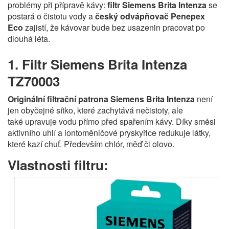
problémy při přípravě kávy:
filtr Siemens Brita Intenza
se
postará o čistotu vody a
český odvápňovač Penepex
Eco
zajistí, že kávovar bude bez usazenin pracovat po
dlouhá léta.
1. Filtr Siemens Brita Intenza
TZ70003
Originální filtrační patrona Siemens Brita Intenza
není
jen obyčejné sítko, které zachytává nečistoty, ale
také upravuje vodu přímo před spařením kávy. Díky směsi
aktivního uhlí a iontoměničové pryskyřice redukuje látky,
které kazí chuť. Především chlór, měď či olovo.
Vlastnosti filtru: