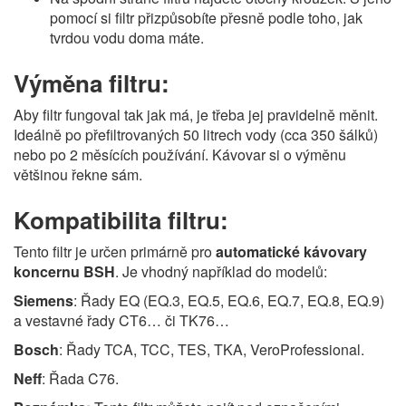
pomocí si filtr přizpůsobíte přesně podle toho, jak
tvrdou vodu doma máte.
Výměna filtru:
Aby filtr fungoval tak jak má, je třeba jej pravidelně měnit.
Ideálně po přefiltrovaných 50 litrech vody (cca 350 šálků)
nebo po 2 měsících používání. Kávovar si o výměnu
většinou řekne sám.
Kompatibilita filtru:
Tento filtr je určen primárně pro
automatické kávovary
koncernu BSH
. Je vhodný například do modelů:
Siemens
: Řady EQ (EQ.3, EQ.5, EQ.6, EQ.7, EQ.8, EQ.9)
a vestavné řady CT6… či TK76…
Bosch
: Řady TCA, TCC, TES, TKA, VeroProfessional.
Neff
: Řada C76.