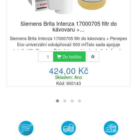
Siemens Brita Intenza 17000705 filtr do
kávovaru +...
Siemens Brita Intenza 17000705 filtr do kávovaru + Penepex
Eco univerzální odvápňovač 500 mlTato sada spojuje
originální filtr Siemens Brita Intenza, který vyladí chuť vody, a
český univerzální odvápň...
Do košíku
424,00 Kč
Skladem: Ano
Kód: 900143