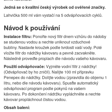
Jedná se o kvalitní český výrobek od ověřené značky.
Lahvička 500 ml vám vystačí na 5 odvápňovacích cyklů.
Návod k používání
Instalace filtru:
Ponořte nový filtr dnem vzhůru do nádoby
se studenou vodou a nechte uniknout vzduchové
bubliny.
Nastavte kroužek podle tvrdosti vaší vody. Poté
v
ložte filtr do nádržky kávovaru a pevně zacvakněte.
Následně p
roveďte proplach dle návodu vašeho kávovaru.
Použití odvápňovače:
Vyjměte vodní filtr z nádržky!
(Odvápňovač by ho zničil).
Nalijte 100 ml přípravku
Penepex do nádržky.
Dolijte vodou (zpravidla do objemu 1
litru, nebo dle návodu kávovaru).
Spusťte automatický
odvápňovací program podle pokynů na vašem
kávovaru.
Po dokončení nádržku vypláchněte a nechte
kávovar propláchnout čistou vodou.
Obsah balení: