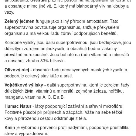
a obsahuje mimo jiné vit. E, který má blahodárný vliv na klouby a
vazy.
Zelený ječmen
funguje jako silný přírodní antioxidant. Tato
superpotravina povzbuzuje organismus, snižuje překyselení
organismu a má velkou řadu zdraví podporujících benefitů.
Konopné výlisky jsou další superpotravinou, jsou bezlepkové, jsou
důležitým zdrojem aminokyselin a obsahují hodně vlákniny -
převážně nerozpustné. Jsou bohaté na řadu vitamínů a minerálů
a obsahují zhruba 33% bílkovin.
Olivový olej
- obsahuje řadu nenasycených mastných kyselin a
podporuje celkový stav kůže a srsti.
Vojtěškové výlisky
- další superpotravina, která je zdrojem řady
důležitých živin, vitaminů a minerálů, zejména železa, hořčíku,
manganu, vitaminu A, C, E a B.
Humac Natur
- látky podporující zažívání a střevní mikroflóru.
Pozitivně působí při průjmech a zácpách. Váže na sebe těžké
kovy a přirozenou cestou odstraňuje z těla.
Kmín
je výbornou prevencí proti nadýmání, podporuje prestaltiku
střev a vyprazdňování.