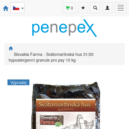
Toggle
Toggle
Togg
0
search
navigation
navi
Slovakia Farma - Svätomartinská hus 31/20
hypoalergenní granule pro psy 10 kg
Výprodej