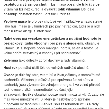
osobitou a výraznou chutí
. Husí maso obsahuje
třikrát více
vitaminu B2
než kuřecí a
dvakrát tolik vitaminu B6,
dále
obsahuje dostatek fosforu, draslíku i železa.
Vepřové maso
je pro psy chuťově velmi přitažlivé a navíc stejně
jako husí maso je v krmivech pro psy netradiční, tudíž je u nich
menší riziko alergií a intolerancí.
Nahý oves má vysokou energetickou a nutriční hodnotu
je
bezlepkový, tudíš vhodný i pro psy s alergeiemi,
obsahuje
vitamin B1 a stopové prvky mangan, hořčík, selen a fosfor. Je
velmi dobře stravitelný a vhodný i při nechutenství.
Zelenina
jako důležitý zdroj vlákniny a řady vitamínů.
Husí tuk
pomáhá čistit tělo od volných radikálů atoxinů.
Ovoce
je důležitý zdroj vitamínů a živin,vlákniny a samozřejmě
sacharidů. Vláknina je důležitá pro správnou funkci střev a
sacharidy jsou významným zdrojem energie. I ve volné přírodě
tvoří ovoce u vlků nezanedbatelnou část jejich
stravování.
Hrušky
obsahují pouze malé množství vit. C, zato ale
mají velké množství vit. B, který je nezbytný pro správné
fungování metabolismu.
Jablka
jsou zásobárnou vit. C a řady
antioxidantů.
Švestka
příznivě působí na na optimální funkci střev