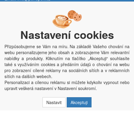
Po - Pá:
9:00 - 15:00 hod.
Trávník 2076, 686 03 Staré Město
Nastavení cookies
Přizpůsobujeme se Vám na míru. Na základě Vašeho chování na
webu personalizujeme jeho obsah a zobrazujeme Vám relevantní
nabídky a produkty. Kliknutím na tlačítko „Akceptuji“ souhlasíte
také s využíváním cookies a předáním údajů o chování na webu
pro zobrazení cílené reklamy na sociálních sítích a v reklamních
Copyright © Penepex s.r.o. 2025, powered by
ABRA E-shop
sítích na dalších webech.
Penepex s.r.o., Za Špicí 1798, 686 03 Staré Město; IČO: 03220923; DIČ:
Personalizaci a cílenou reklamu si můžete kdykoliv vypnout nebo
CZ03220923; zápis do obchodního rejstříku dne 22. 7. 2014, krajský soud v
upravit veškerá nastavení v Nastavení soukromí.
Brně oddíl C, vložka 84002
Nastavit
Akceptuji