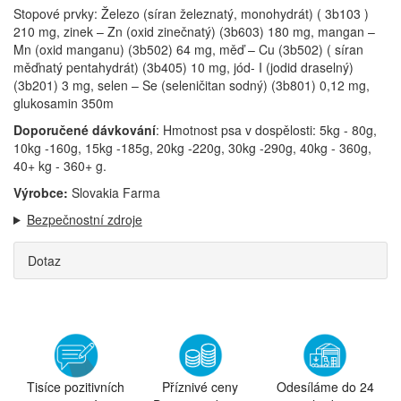
Stopové prvky: Železo (síran železnatý, monohydrát) ( 3b103 )
210 mg, zinek – Zn (oxid zinečnatý) (3b603) 180 mg, mangan –
Mn (oxid manganu) (3b502) 64 mg, měď – Cu (3b502) ( síran
měďnatý pentahydrát) (3b405) 10 mg, jód- I (jodid draselný)
(3b201) 3 mg, selen – Se (seleničitan sodný) (3b801) 0,12 mg,
glukosamin 350m
Doporučené dávkování
: Hmotnost psa v dospělosti: 5kg - 80g,
10kg -160g, 15kg -185g, 20kg -220g, 30kg -290g, 40kg - 360g,
40+ kg - 360+ g.
Výrobce:
Slovakia Farma
Bezpečnostní zdroje
Dotaz
Tisíce pozitivních
Příznivé ceny
Odesíláme do 24