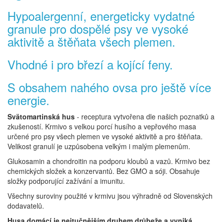
Hypoalergenní, energeticky vydatné
granule pro dospělé psy ve vysoké
aktivitě a štěňata všech plemen.
Vhodné i pro březí a kojící feny.
S obsahem nahého ovsa pro ještě více
energie.
Svätomartinská hus
- receptura vytvořena dle našich poznatků a
zkušeností. Krmivo s velkou porcí husího a vepřového masa
určené pro psy všech plemen ve vysoké aktivitě a pro štěňata.
Velikost granulí je uzpůsobena velkým i malým plemenům.
Glukosamin a chondroitin na podporu kloubů a vazů. Krmivo bez
chemických složek a konzervantů. Bez GMO a sóji. Obsahuje
složky podporující zažívání a imunitu.
Všechny suroviny použité v krmivu jsou výhradně od Slovenských
dodavatelů.
Husa domácí je nejtučnějším druhem drůbeže a vyniká