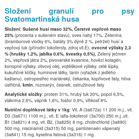
Složení granulí pro psy
Svatomartinská husa
Složení
:
Sušené husí maso 32%, Čerstvé vepřové maso
25%
(procenta v sušeném stavu), oves nahý 17%, Zelenina
(bramborové vločky 6%, batáty 3% dýně 2 %, petržel) husí a
vepřový tuk (přírodní tokoferoly, zdroj vit.E),
ovocné výlisky 2,3
% (hrušky 1,2%, jablka 0,6%, švestky 0,5%),
Zelený ječmen
2%, vepřová játra 2%, pivovarské kvasnice, hovězí kolagén,
konopné výlisky, olivový olej, vojtěškové výlisky, celé šípky,
kukuřičné klíčky, huminové látky, tanin (výtažek z jedlého
kaštanu), ostropestřec mariánský, čekanka, kopřivové listy, hlíva
ústřičná,
kmín
, rozmarýn, česnek, ostružinové listy
Analytické složky
: protein 31%, hrubý tuk 20%, popol 6,5%,
vláknina 2,6%, vápnik 1,6%, fosfor 0,9%, vlhkosť 8%
Nutriční doplňkové látky v 1kg
: Vit. A (3a672a) 11 200 m.j., vit.
D3 (3a671) 1100 m.j., vit. E /alfa-tokoferol/ (3a700) 250 m.j.,vit.
B1 (3a821) 4 mg, vit. B2, (3a825i) 8 mg, cholinchlorid (3a890)
500 mg, niacinamid (3a315) 50 mg, pantotenaén vápenatý
(3a841) 15 mg, kyselina listová (3a316) 1 mg.