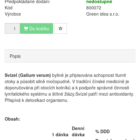
Předpokládané dodání
nedostupné
Kód
800072
Výrobce
Green idea s.r.o.
Do košíku
Popis
Svízel (Galium verum)
bylině je připisována schopnost tlumit
otoky a působit silně močopudně. V tradiční čínské medicíně je
doporučována při otocích kotníků a k podpoře správné činnosti
lymfatického systému a štítné žlázy.Svízel patří mezi antioxidanty.
Přispívá k detoxikaci organismu.
Obsah:
Denní
% DDD
1 dávka
dávka