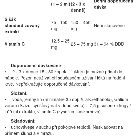
Denní doporučená
(1 – 2 ml)
(2 - 3 x
dávka
denně)
Šišák
75 - 150
150 – 450
standardizovaný
Není stanoveno
mg
mg
extrakt
12,5 – 25
Vitamín C
25 – 75 mg
31 – 94 % DDD
mg
Doporučené dávkování:
• 2 - 3 x denně 15 - 30 kapek. Tinkturu je možné přidat do
nápoje. Pozor, neužívat při současném užívání léků na ředění
krve. Nepřekračujte doporučené dávkování.
Složení:
• voda, jemný líh (minimálně 35 obj. % alk./ethanolu), Galium
verum (Svízel syřišťový nať v době květu) – 7,5 g sušené drogy /
100 ml extraktu, vitamín C (kyselina L-askorbová).
Skladování:
• uchovávejte v suchu při pokojové teplotě. Neskladovat na
přímém slunci a v mrazu.