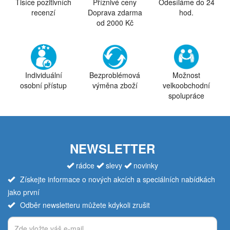
Tisíce pozitivních
Příznivé ceny
Odesíláme do 24
recenzí
Doprava zdarma
hod.
od 2000 Kč
Individuální
Bezproblémová
Možnost
osobní přístup
výměna zboží
velkoobchodní
spolupráce
NEWSLETTER
rádce
slevy
novinky
Získejte informace o nových akcích a speciálních nabídkách
jako první
Odběr newsletteru můžete kdykoli zrušit