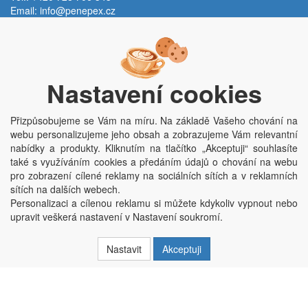
Email:
info@penepex.cz
Po - Pá:
9:00 - 15:00 hod.
Trávník 2076, 686 03 Staré Město
Nastavení cookies
Přizpůsobujeme se Vám na míru. Na základě Vašeho chování na
webu personalizujeme jeho obsah a zobrazujeme Vám relevantní
nabídky a produkty. Kliknutím na tlačítko „Akceptuji“ souhlasíte
také s využíváním cookies a předáním údajů o chování na webu
pro zobrazení cílené reklamy na sociálních sítích a v reklamních
Copyright © Penepex s.r.o. 2025, powered by
ABRA E-shop
sítích na dalších webech.
Penepex s.r.o., Za Špicí 1798, 686 03 Staré Město; IČO: 03220923; DIČ:
Personalizaci a cílenou reklamu si můžete kdykoliv vypnout nebo
CZ03220923; zápis do obchodního rejstříku dne 22. 7. 2014, krajský soud v
upravit veškerá nastavení v Nastavení soukromí.
Brně oddíl C, vložka 84002
Nastavit
Akceptuji