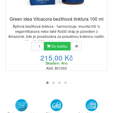
Green idea Vilcacora bezlihová tinktura 100 ml
Bylinná bezlihová tinktura - harmonizuje, imunita100 %
veganVilcacora nebo také Kočičí dráp je původem z
Amazonie, kde je považována za posvátnou královnu rostlin.
Kůra Kočičího drápu harmonizuje a st...
Do košíku
215,00 Kč
Skladem: Ano
Kód: 801003