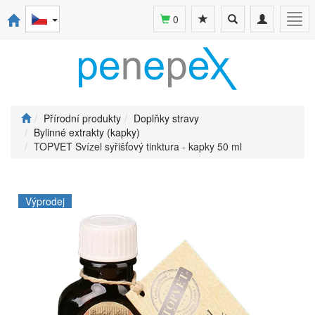
Toggle
Toggle
Togg
0
search
navigation
navi
Přírodní produkty
Doplňky stravy
Bylinné extrakty (kapky)
TOPVET Svízel syřišťový tinktura - kapky 50 ml
Výprodej