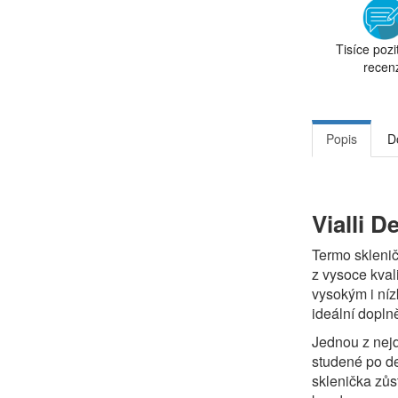
Tisíce pozi
recen
Popis
D
Vialli 
Termo skleni
z vysoce kval
vysokým i níz
ideální dopln
Jednou z nejdů
studené po de
sklenička zůs