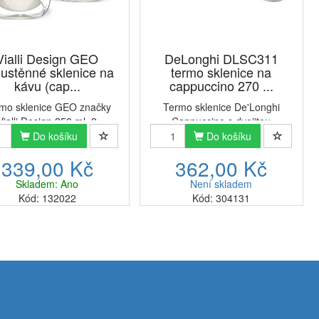
Vialli Design GEO
DeLonghi DLSC311
ustěnné sklenice na
termo sklenice na
kávu (cap...
cappuccino 270 ...
mo sklenice GEO značky
Termo sklenice De'Longhi
Vialli Design 250 ml, 2
Cappuccino s dvojitou
robené z vysoce kvalitního
stěnouTermo sklenice se
Do košíku
Do košíku
rosilikátového skla, jsou
dodávají v sadě po dvou
339,00 Kč
362,00 Kč
ním modernosti a pohodlí.
kusech o objemu 270 ml. Tyto
ice se skvěle drží v ruce a
sklenice jsou ideální na
Skladem: Ano
Není skladem
etrický vzor jim dodává...
cappuccino, kávu, čaj a téměř
Kód: 132022
Kód: 304131
jakýkoli nápoj, teplý...