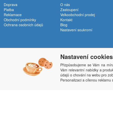
Doprava
O nás
Platba
Zastoupení
Reklamace
Velkoobchodní prodej
Obchodní podmínky
Kontakt
Ochrana osobních údajů
Blog
Nastavení soukromí
Nastavení cookies
Přizpůsobujeme se Vám na míru
Vám relevantní nabídky a produkt
Penepex s.r.o., Za Špicí 1798, 686 03 Staré M
údajů o chování na webu pro zobr
Personalizaci a cílenou reklamu 