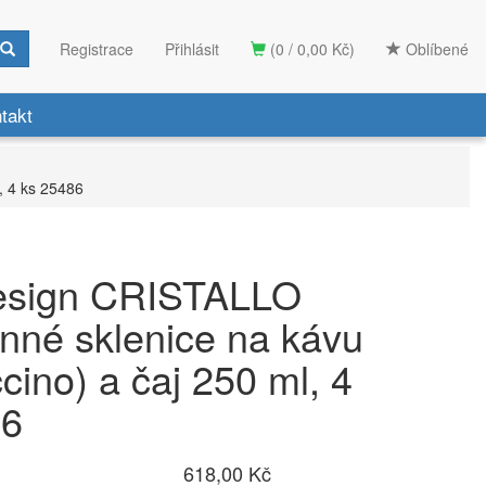
Registrace
Přihlásit
(0 / 0,00 Kč)
Oblíbené
takt
, 4 ks 25486
Design CRISTALLO
nné sklenice na kávu
cino) a čaj 250 ml, 4
86
618,00 Kč