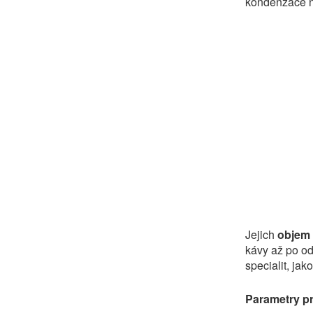
kondenzace n
Jejich
objem 
kávy až po od
specialit, jak
Parametry p