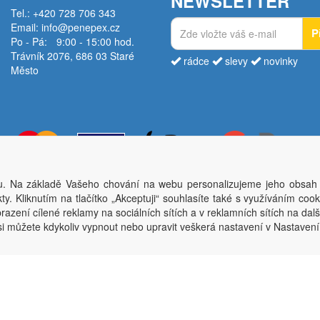
NEWSLETTER
Tel.: +420 728 706 343
Email:
info@penepex.cz
P
Po - Pá:
9:00 - 15:00 hod.
Trávník 2076, 686 03 Staré
rádce
slevy
novinky
Město
. Na základě Vašeho chování na webu personalizujeme jeho obsah
Copyright © Penepex s.r.o. 2025, powered by
ABRA E-shop
y. Kliknutím na tlačítko „Akceptuji“ souhlasíte také s využíváním coo
ěsto; IČO: 03220923; DIČ: CZ03220923; zápis do obchodního rejstříku dne 22. 7. 2
azení cílené reklamy na sociálních sítích a v reklamních sítích na dal
si můžete kdykoliv vypnout nebo upravit veškerá nastavení v Nastaven