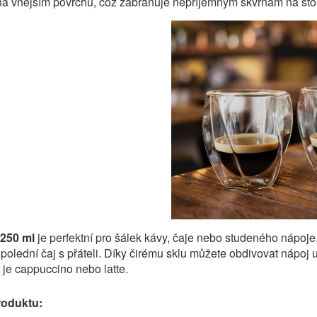
a vnějším povrchu, což zabraňuje nepříjemným skvrnám na sto
250 ml
je perfektní pro šálek kávy, čaje nebo studeného nápoje
polední čaj s přáteli. Díky čirému sklu můžete obdivovat nápoj
o je cappuccino nebo latte.
roduktu: