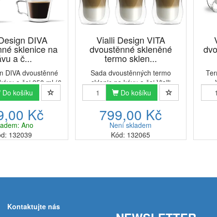
i Design DIVA
Vialli Design VITA
né sklenice na
dvoustěnné skleněné
dvo
vu a č...
termo sklen...
ign DIVA dvoustěnné
Sada dvoustěnných termo
Ter
kávu a čaj 250 ml (6
sklenic na kávu a čaj Vialli
eničky Vialli Design
Design VITA (6 ks)Připravte se
ksvy
Do košíku
Do košíku
jemu 250 ml nesmí
na příjemné posezení u kávy se
bo
9,00 Kč
799,00 Kč
hybět žádnému
svými přáteli a rodinou. Termo
spoje
 dobré kávy či čaje.
sklenice na kávu a čaj Vialli
Sklen
ladem: Ano
Není skladem
bené z kvalitníh...
Design VITA jsou pro to ...
geom
d: 132039
Kód: 132065
Kontaktujte nás