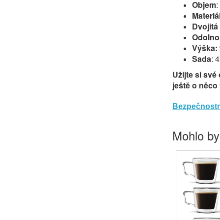
Objem
:
Materiá
Dvojitá
Odolnos
Výška:
Sada
: 
Užijte si své
ještě o něco 
Bezpečnostn
Mohlo by