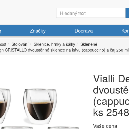
g
Značky
Doprava
Kon
ost
Stolování
Sklenice, hrnky a šálky
Skleněné
sign CRISTALLO dvoustěnné sklenice na kávu (cappuccino) a čaj 250 ml
Vialli 
dvoustě
(cappuc
ks 254
Vaše cena