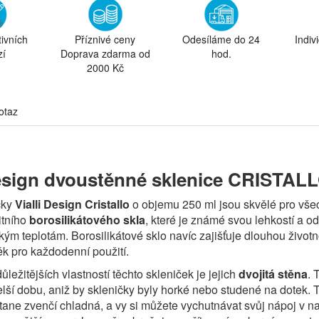
tivních
Příznivé ceny
Odesíláme do 24
Indiv
zí
Doprava zdarma od
hod.
2000 Kč
otaz
Design dvoustěnné sklenice CRISTALL
čky
Vialli Design Cristallo
o objemu 250 ml jsou skvělé pro všech
itního
borosilikátového skla
, které je známé svou lehkostí a od
kým teplotám. Borosilikátové sklo navíc zajišťuje dlouhou životno
ěk pro každodenní použití.
ležitějších vlastností těchto skleniček je jejich
dvojitá stěna
. 
lší dobu, aniž by skleničky byly horké nebo studené na dotek. T
tane zvenčí chladná, a vy si můžete vychutnávat svůj nápoj v n