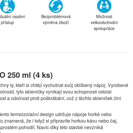
iduální osobní
Bezproblémová
Možnost
přístup
výměna zboží
velkoobchodní
spolupráce
O 250 ml (4 ks)
ny ty, kteří si chtějí vychutnat svůj oblíbený nápoj. Vyrobené
olností, tyto skleničky vynikají svou schopností odolat
st a odolnost proti poškrábání, což z těchto skleniček činí
Tento termoizolační design udržuje nápoje horké nebo
o znamená, že i když si připravíte horkou kávu nebo čaj,
aprostém pohodlí. Navíc díky této stavbě nevzniká