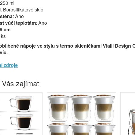
 250 ml
l
: Borosilikátové sklo
 stěna
: Ano
t vůči teplotám
: Ano
 9 cm
4 ks
 oblíbené nápoje ve stylu s termo skleničkami Vialli Design C
víc.
í zdroje
 Vás zajímat