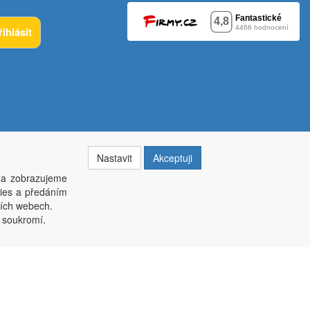
řihlásit
Nastavit
Akceptuji
 a zobrazujeme
kies a předáním
014, krajský soud v Brně oddíl C, vložka 84002
ších webech.
í soukromí.