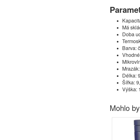
Paramet
Kapacit
Má sklád
Doba udr
Termosk
Barva: 
Vhodné 
Mikrovl
Mrazák:
Délka: 
Šířka: 9
Výška: 
Mohlo by