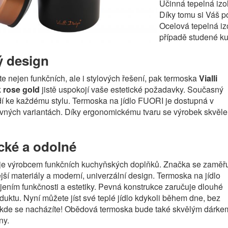
Účinná tepelná izo
Díky tomu si Váš p
Ocelová tepelná izo
případě studené ku
ý design
te nejen funkčních, ale i stylových řešení, pak termoska
Vialli
k rose gold
jistě uspokojí vaše estetické požadavky. Současný
í ke každému stylu. Termoska na jídlo FUORI je dostupná v
vných variantách. Díky ergonomickému tvaru se výrobek skvěle
cké a odolné
n je výrobcem funkčních kuchyňských doplňků. Značka se zaměř
ější materiály a moderní, univerzální design. Termoska na jídlo
ením funkčnosti a estetiky. Pevná konstrukce zaručuje dlouhé
duktu. Nyní můžete jíst své teplé jídlo kdykoli během dne, bez
, kde se nacházíte! Obědová termoska bude také skvělým dárke
ny.