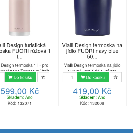
alli Design turistická
Vialli Design termoska na
oska FUORI růžová 1
jídlo FUORI navy blue
l...
50...
i Design termoska 1 l - pro
Vialli Design termoska na jídlo
horký nápojTermoska Vialli
500 ml - teplé jídlo, ať jste
gn FUORI 1 l je dokonalý
kdekolivTermoska na jídlo Vialli
Do košíku
Do košíku
ukt, pokud chcete mít svůj
Design FUORI 0,5 l je dokonalý
599,00 Kč
419,00 Kč
 nápoj, kdekoliv s sebou. V
produkt, pokud chcete mít své
ci, na procházce nebo při
jídlo, kdekoliv s sebou. V práci,
Skladem: Ano
Skladem: Ano
horské túře – ...
na procház...
Kód: 132071
Kód: 132008