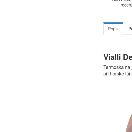
recen
Popis
P
Vialli D
Termoska na j
při horské túř