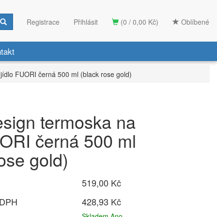
Registrace
Přihlásit
(0 / 0,00 Kč)
Oblíbené
takt
 jídlo FUORI černá 500 ml (black rose gold)
Design termoska na
UORI černá 500 ml
rose gold)
519,00 Kč
 DPH
428,93 Kč
Skladem Ano