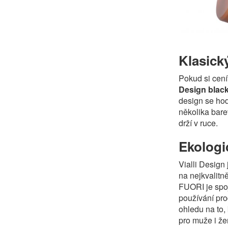
Klasick
Pokud si cení
Design blac
design se hod
několika bare
drží v ruce.
Ekologi
Vialli Desig
na nejkvalitn
FUORI je spoj
používání pro
ohledu na to
pro muže i že