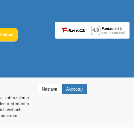
řihlásit
Nastavit
Akceptuji
 a zobrazujeme
kies a předáním
014, krajský soud v Brně oddíl C, vložka 84002
ších webech.
í soukromí.