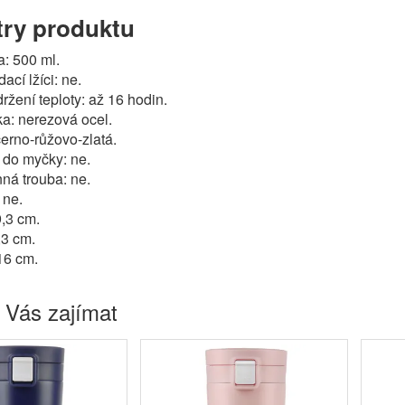
ry produktu
a: 500 ml.
ací lžíci: ne.
žení teploty: až 16 hodin.
a: nerezová ocel.
černo-růžovo-zlatá.
do myčky: ne.
nná trouba: ne.
 ne.
9,3 cm.
,3 cm.
16 cm.
 Vás zajímat