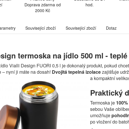
zí
Doprava zdarma od
hod.
2000 Kč
arametry
Související zboží
Související zboží
Dotaz
esign termoska na jídlo 500 ml - teplé 
ídlo Vialli Design FUORI 0,5 l je dokonalý produkt, pokud chcet
e – nyní ji máte na dosah!
Dvojitá tepelná izolace
zajišťuje udr
a kompaktní veliko
Praktický 
Termoska je
100% 
sebou Vaše oblíbené
umožňuje
pohodln
po vložení do bato