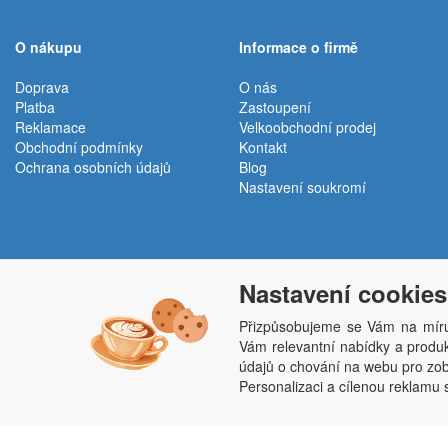
O nákupu
Informace o firmě
Doprava
O nás
Platba
Zastoupení
Reklamace
Velkoobchodní prodej
Obchodní podmínky
Kontakt
Ochrana osobních údajů
Blog
Nastavení soukromí
Nastavení cookies
Přizpůsobujeme se Vám na míru
Vám relevantní nabídky a produkt
Penepex s.r.o., Za Špicí 1798, 686 03 Staré M
údajů o chování na webu pro zobr
Personalizaci a cílenou reklamu 