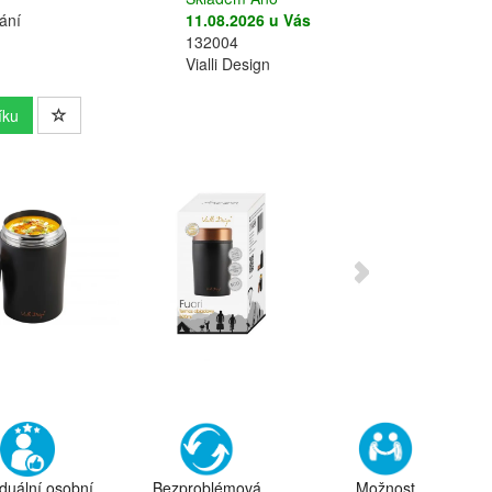
ání
11.08.2026 u Vás
132004
Vialli Design
íku
iduální osobní
Bezproblémová
Možnost