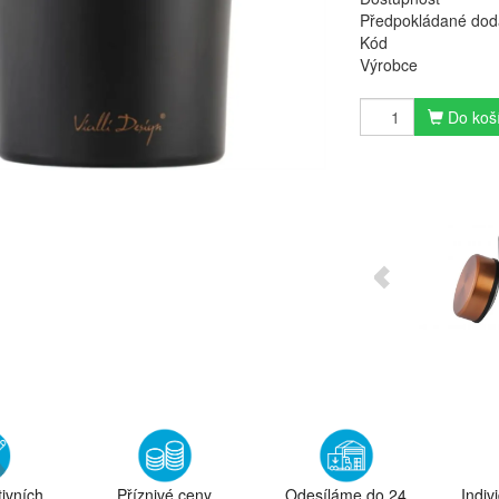
Předpokládané dod
Kód
Výrobce
Do koš
tivních
Příznivé ceny
Odesíláme do 24
Indiv