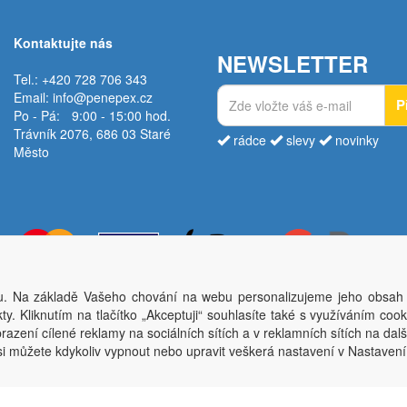
Kontaktujte nás
NEWSLETTER
Tel.: +420 728 706 343
Email:
info@penepex.cz
P
Po - Pá:
9:00 - 15:00 hod.
Trávník 2076, 686 03 Staré
rádce
slevy
novinky
Město
. Na základě Vašeho chování na webu personalizujeme jeho obsah
Copyright © Penepex s.r.o. 2025, powered by
ABRA E-shop
y. Kliknutím na tlačítko „Akceptuji“ souhlasíte také s využíváním coo
ěsto; IČO: 03220923; DIČ: CZ03220923; zápis do obchodního rejstříku dne 22. 7. 2
azení cílené reklamy na sociálních sítích a v reklamních sítích na dal
si můžete kdykoliv vypnout nebo upravit veškerá nastavení v Nastaven