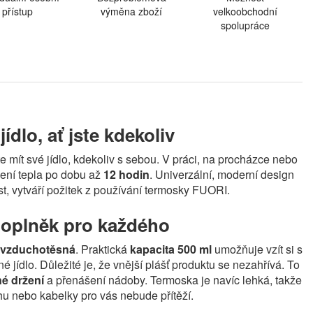
přístup
výměna zboží
velkoobchodní
spolupráce
jídlo, ať jste kdekoliv
e mít své jídlo, kdekoliv s sebou. V práci, na procházce nebo
žení tepla po dobu až
12 hodin
. Univerzální, moderní design
st, vytváří požitek z používání termosky FUORI.
doplněk pro každého
vzduchotěsná
. Praktická
kapacita 500 ml
umožňuje vzít si s
 jídlo. Důležité je, že vnější plášť produktu se nezahřívá. To
é držení
a přenášení nádoby. Termoska je navíc lehká, takže
hu nebo kabelky pro vás nebude přítěží.