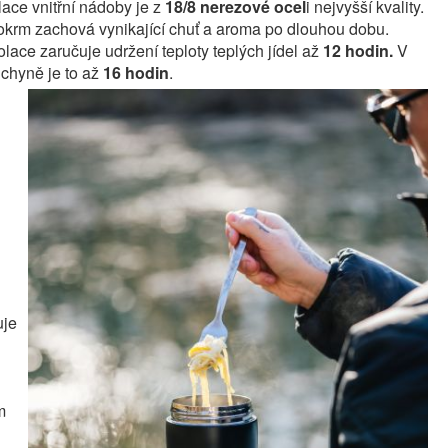
lace vnitřní nádoby je z
18/8 nerezové ocel
i nejvyšší kvality.
okrm zachová vynikající chuť a aroma po dlouhou dobu.
lace zaručuje udržení teploty teplých jídel až
12 hodin.
V
chyně je to až
16 hodin
.
uje
m