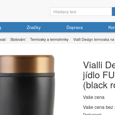
g
Značky
Doprava
Kon
ost
Stolování
Termosky a termohrnky
Vialli Design termoska na
Vialli 
jídlo F
(black 
Vaše cena
Vaše cena bez
Dostupnost