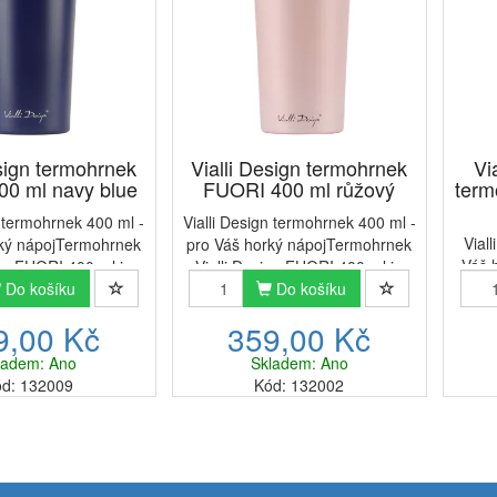
esign termohrnek
Vialli Design termohrnek
Vi
0 ml navy blue
FUORI 400 ml růžový
term
n termohrnek 400 ml -
Vialli Design termohrnek 400 ml -
Viall
rký nápojTermohrnek
pro Váš horký nápojTermohrnek
Váš 
ign FUORI 400 ml je
Vialli Design FUORI 400 ml je
Desi
odukt pro Vás, kteří
Do košíku
dokonalý produkt pro Vás, kteří
Do košíku
prod
derní a ekologické
oceníte moderní a ekologické
9,00 Kč
359,00 Kč
horký
dobí Vialli Design z
řešení. Nádobí Vialli Design z
prá
kce FUORI ...
kolekce FUORI ...
ladem: Ano
Skladem: Ano
d: 132009
Kód: 132002