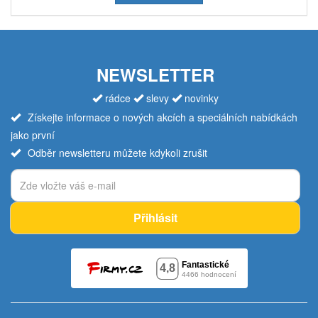
NEWSLETTER
rádce
slevy
novinky
Získejte informace o nových akcích a speciálních nabídkách
jako první
Odběr newsletteru můžete kdykoli zrušit
Přihlásit