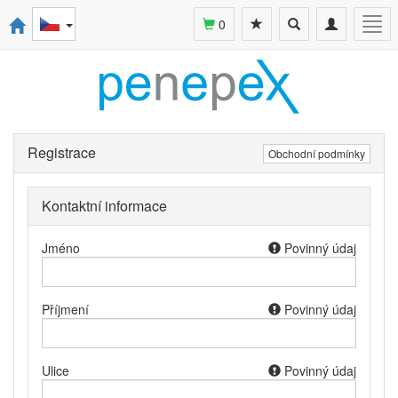
Toggle
Toggle
Togg
0
search
navigation
navi
Registrace
Obchodní podmínky
Kontaktní informace
Jméno
Povinný údaj
Příjmení
Povinný údaj
Ulice
Povinný údaj