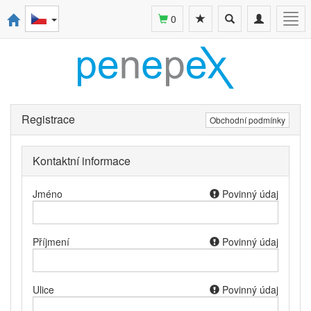
Toggle
Toggle
Togg
0
search
navigation
navi
Registrace
Obchodní podmínky
Kontaktní informace
Jméno
Povinný údaj
Příjmení
Povinný údaj
Ulice
Povinný údaj