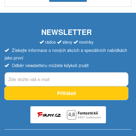
NEWSLETTER
rádce
slevy
novinky
Získejte informace o nových akcích a speciálních nabídkách
jako první
Odběr newsletteru můžete kdykoli zrušit
Přihlásit