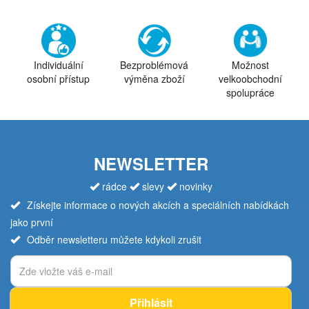
Individuální
Bezproblémová
Možnost
osobní přístup
výměna zboží
velkoobchodní
spolupráce
NEWSLETTER
rádce
slevy
novinky
Získejte informace o nových akcích a speciálních nabídkách
jako první
Odběr newsletteru můžete kdykoli zrušit
Přihlásit