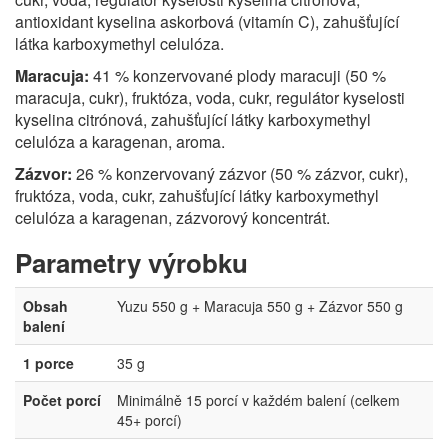
antioxidant kyselina askorbová (vitamín C), zahušťující
látka karboxymethyl celulóza.
Maracuja:
41 % konzervované plody maracuji (50 %
maracuja, cukr), fruktóza, voda, cukr, regulátor kyselosti
kyselina citrónová, zahušťující látky karboxymethyl
celulóza a karagenan, aroma.
Zázvor:
26 % konzervovaný zázvor (50 % zázvor, cukr),
fruktóza, voda, cukr, zahušťující látky karboxymethyl
celulóza a karagenan, zázvorový koncentrát.
Parametry výrobku
Obsah
Yuzu 550 g + Maracuja 550 g + Zázvor 550 g
balení
1 porce
35 g
Počet porcí
Minimálně 15 porcí v každém balení (celkem
45+ porcí)