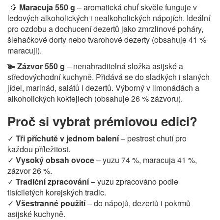
🥭
Maracuja 550 g
– aromatická chuť skvěle funguje v
ledových alkoholických i nealkoholických nápojích. Ideální
pro ozdobu a dochucení dezertů jako zmrzlinové poháry,
šlehačkové dorty nebo tvarohové dezerty (obsahuje 41 %
maracuji).
🫚 Zázvor 550 g
– nenahraditelná složka asijské a
středovýchodní kuchyně. Přidává se do sladkých i slaných
jídel, marinád, salátů i dezertů. Výborný v limonádách a
alkoholických koktejlech (obsahuje 26 % zázvoru).
Proč si vybrat prémiovou edici?
✓
Tři příchutě v jednom balení
– pestrost chutí pro
každou příležitost.
✓
Vysoký obsah ovoce
– yuzu 74 %, maracuja 41 %,
zázvor 26 %.
✓
Tradiční zpracování
– yuzu zpracováno podle
tisíciletých korejských tradic.
✓
Všestranné použití
– do nápojů, dezertů i pokrmů
asijské kuchyně.