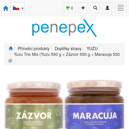
Toggle
Toggle
Togg
0
search
navigation
navi
Přírodní produkty
Doplňky stravy
YUZU
Yuzu Trio Mix (Yuzu 550 g + Zázvor 550 g + Maracuja 550
g)