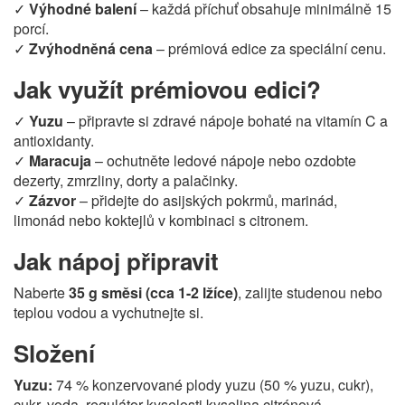
✓
Výhodné balení
– každá příchuť obsahuje minimálně 15
porcí.
✓
Zvýhodněná cena
– prémiová edice za speciální cenu.
Jak využít prémiovou edici?
✓
Yuzu
– připravte si zdravé nápoje bohaté na vitamín C a
antioxidanty.
✓
Maracuja
– ochutněte ledové nápoje nebo ozdobte
dezerty, zmrzliny, dorty a palačinky.
✓
Zázvor
– přidejte do asijských pokrmů, marinád,
limonád nebo koktejlů v kombinaci s citronem.
Jak nápoj připravit
Naberte
35 g směsi (cca 1-2 lžíce)
, zalijte studenou nebo
teplou vodou a vychutnejte si.
Složení
Yuzu:
74 % konzervované plody yuzu (50 % yuzu, cukr),
cukr, voda, regulátor kyselosti kyselina citrónová,