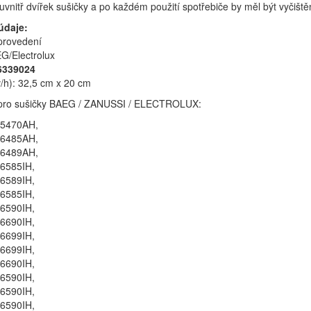
vnitř dvířek sušičky a po každém použití spotřebiče by měl být vyčiště
údaje:
provedení
G/Electrolux
6339024
h): 32,5 cm x 20 cm
ý pro sušičky BAEG / ZANUSSI / ELECTROLUX:
75470AH,
76485AH,
76489AH,
6585IH,
6589IH,
6585IH,
6590IH,
6690IH,
6699IH,
6699IH,
6690IH,
6590IH,
6590IH,
6590IH,