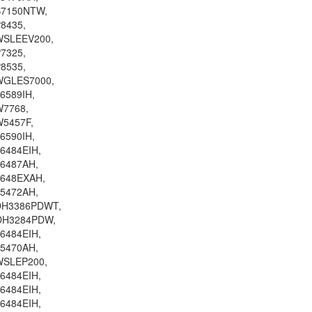
B7150NTW,
8435,
WSLEEV200,
7325,
8535,
WGLES7000,
6589IH,
W7768,
W5457F,
6590IH,
6484EIH,
76487AH,
7648EXAH,
75472AH,
DH3386PDWT,
DH3284PDW,
6484EIH,
75470AH,
WSLEP200,
6484EIH,
6484EIH,
6484EIH,