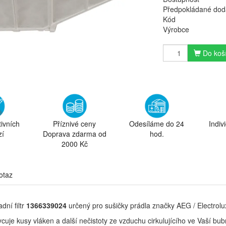
Předpokládané dod
Kód
Výrobce
Do koš
tivních
Příznivé ceny
Odesíláme do 24
Indiv
zí
Doprava zdarma od
hod.
2000 Kč
otaz
dní filtr
1366339024
určený pro sušičky prádla značky AEG / Electrolux.
hycuje kusy vláken a další nečistoty ze vzduchu cirkulujícího ve Vaší b