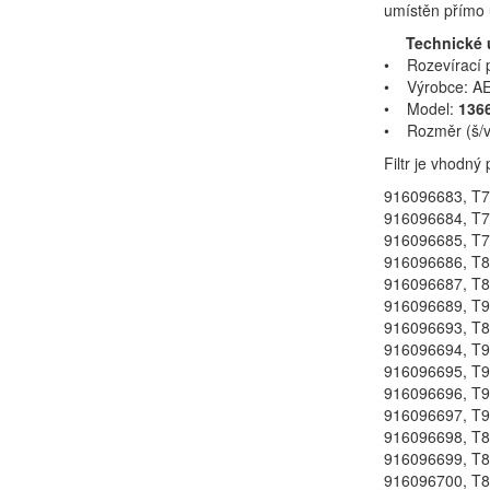
umístěn přímo u
Technické 
• Rozevírací 
• Výrobce: AE
• Model:
136
• Rozměr (š/v/
Filtr je vhodn
916096683, T
916096684, T
916096685, T
916096686, T8
916096687, T8
916096689, T9
916096693, T8
916096694, T9
916096695, T9
916096696, T9
916096697, T9
916096698, T8
916096699, T8
916096700, T8