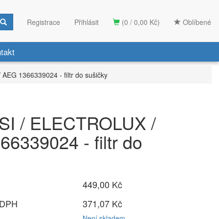
Registrace
Přihlásit
(0 / 0,00 Kč)
Oblíbené
takt
EG 1366339024 - filtr do sušičky
I / ELECTROLUX /
6339024 - filtr do
449,00 Kč
 DPH
371,07 Kč
Není skladem