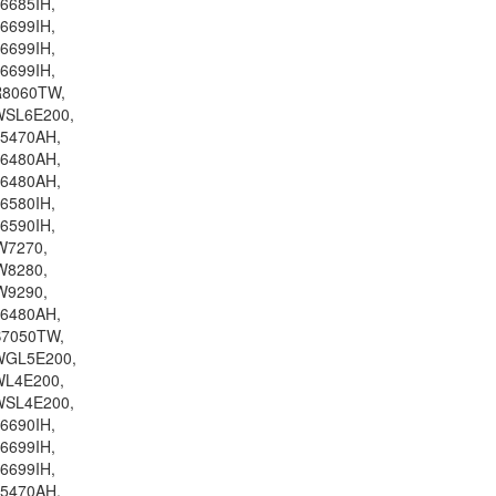
6685IH,
6699IH,
6699IH,
6699IH,
R8060TW,
WSL6E200,
75470AH,
76480AH,
76480AH,
6580IH,
6590IH,
W7270,
W8280,
W9290,
76480AH,
B7050TW,
WGL5E200,
WL4E200,
WSL4E200,
6690IH,
6699IH,
6699IH,
75470AH,