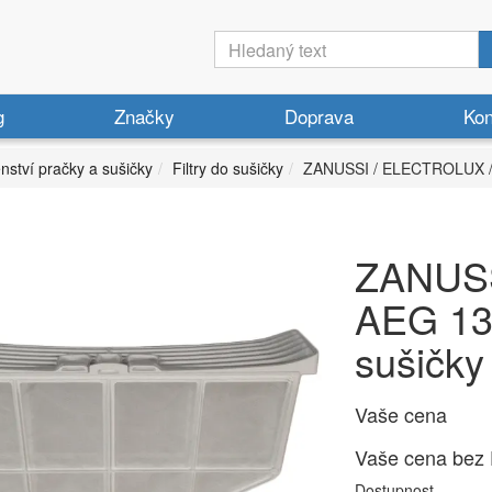
g
Značky
Doprava
Kon
enství pračky a sušičky
Filtry do sušičky
ZANUSSI / ELECTROLUX / A
ZANUSS
AEG 136
sušičky
Vaše cena
Vaše cena bez
Dostupnost